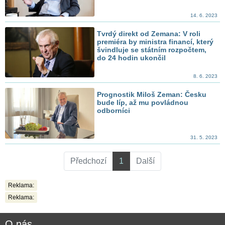
14. 6. 2023
Tvrdý direkt od Zemana: V roli
premiéra by ministra financí, který
švindluje se státním rozpočtem,
do 24 hodin ukončil
8. 6. 2023
Prognostik Miloš Zeman: Česku
bude líp, až mu povládnou
odborníci
31. 5. 2023
Předchozí
1
Další
Reklama:
Reklama:
O nás