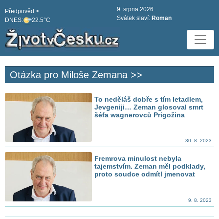
9. srpna 2026
Předpověd >
Svátek slaví:
Roman
DNES:
22.5°C
Otázka pro Miloše Zemana >>
To neděláš dobře s tím letadlem,
Jevgeniji… Zeman glosoval smrt
šéfa wagnerovců Prigožina
30. 8. 2023
Fremrova minulost nebyla
tajemstvím. Zeman měl podklady,
proto soudce odmítl jmenovat
9. 8. 2023