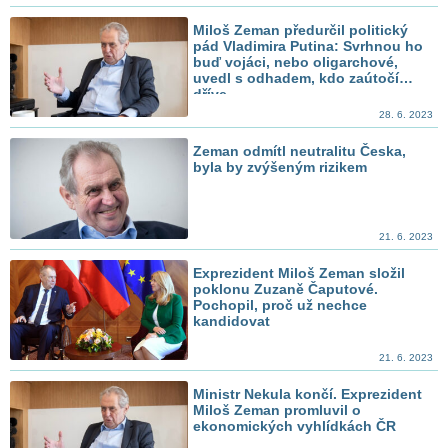
Miloš Zeman předurčil politický
pád Vladimira Putina: Svrhnou ho
buď vojáci, nebo oligarchové,
uvedl s odhadem, kdo zaútočí
dříve
28. 6. 2023
Zeman odmítl neutralitu Česka,
byla by zvýšeným rizikem
21. 6. 2023
Exprezident Miloš Zeman složil
poklonu Zuzaně Čaputové.
Pochopil, proč už nechce
kandidovat
21. 6. 2023
Ministr Nekula končí. Exprezident
Miloš Zeman promluvil o
ekonomických vyhlídkách ČR