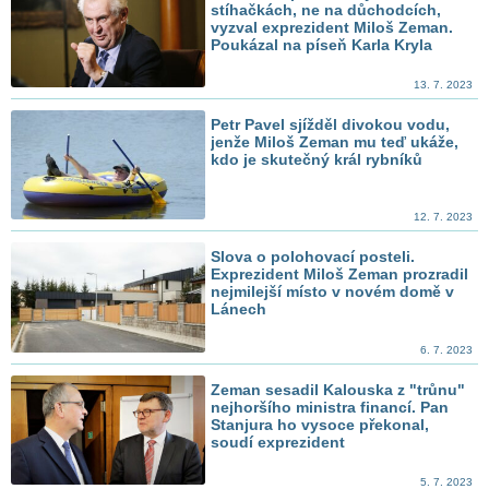
stíhačkách, ne na důchodcích,
vyzval exprezident Miloš Zeman.
Poukázal na píseň Karla Kryla
13. 7. 2023
Petr Pavel sjížděl divokou vodu,
jenže Miloš Zeman mu teď ukáže,
kdo je skutečný král rybníků
12. 7. 2023
Slova o polohovací posteli.
Exprezident Miloš Zeman prozradil
nejmilejší místo v novém domě v
Lánech
6. 7. 2023
Zeman sesadil Kalouska z "trůnu"
nejhoršího ministra financí. Pan
Stanjura ho vysoce překonal,
soudí exprezident
5. 7. 2023