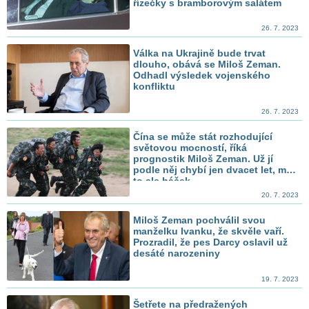
řízečky s bramborovým salátem
26. 7. 2023
Válka na Ukrajině bude trvat
dlouho, obává se Miloš Zeman.
Odhadl výsledek vojenského
konfliktu
26. 7. 2023
Čína se může stát rozhodující
světovou mocností, říká
prognostik Miloš Zeman. Už jí
podle něj chybí jen dvacet let, má
to ale háček
20. 7. 2023
Miloš Zeman pochválil svou
manželku Ivanku, že skvěle vaří.
Prozradil, že pes Darcy oslavil už
desáté narozeniny
19. 7. 2023
Šetřete na předražených