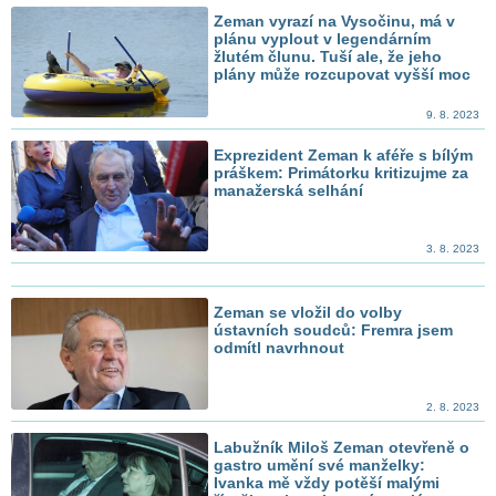
Zeman vyrazí na Vysočinu, má v
plánu vyplout v legendárním
žlutém člunu. Tuší ale, že jeho
plány může rozcupovat vyšší moc
9. 8. 2023
Exprezident Zeman k aféře s bílým
práškem: Primátorku kritizujme za
manažerská selhání
3. 8. 2023
Zeman se vložil do volby
ústavních soudců: Fremra jsem
odmítl navrhnout
2. 8. 2023
Labužník Miloš Zeman otevřeně o
gastro umění své manželky:
Ivanka mě vždy potěší malými