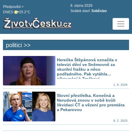
8. srpna 2026
Předpověd >
Svátek slaví:
Soběslav
DNES:
25.2°C
politici >>
Herečka Štěpánová označila v
televizi dění ve Sněmovně za
skurilní frašku a něco
podřadného. Pak vytáhla
přirovnání k Troškovi
1. 6. 2026
Slovní přestřelka. Konečná a
Nerudová znovu v sobě kvůli
likvidaci ČT a vězení pro premiéra
a Pekarovou
8. 2. 2025