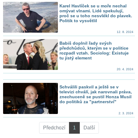
Karel Havlíček se u moře nechal
omývat vlnami. Lidé spekulují,
proč se u toho nesvlékl do plavek.
Politik to vysvětlil
12. 8. 2024
Babiš doplnil řady svých
předchůdců, kterým se v politice
rozpadl vztah. Sociolog: Existuje
tu jistý element
20. 4. 2024
Schválili paskvil a ještě se v
televizi chválí, jak narovnali práva,
znechuceně se pustil Honza Musil
do politiků za "partnerství"
2. 3. 2024
Předchozí
1
Další