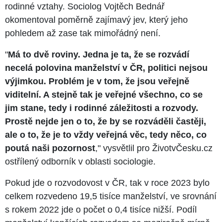
rodinné vztahy. Sociolog Vojtěch Bednář
okomentoval poměrně zajímavý jev, který jeho
pohledem až zase tak mimořádný není.
"
Má to dvě roviny. Jedna je ta, že se rozvádí
necelá polovina manželství v ČR, politici nejsou
výjimkou. Problém je v tom, že jsou veřejně
viditelní. A stejně tak je veřejné všechno, co se
jim stane, tedy i rodinné záležitosti a rozvody.
Prostě nejde jen o to, že by se rozváděli častěji,
ale o to, že je to vždy veřejná věc, tedy něco, co
poutá naši pozornost
," vysvětlil pro ŽivotvČesku.cz
ostřílený odborník v oblasti sociologie.
Pokud jde o rozvodovost v ČR, tak v roce 2023 bylo
celkem rozvedeno 19,5 tisíce manželství, ve srovnání
s rokem 2022 jde o počet o 0,4 tisíce nižší. Podíl