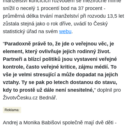
manželství končících rozvodem se meziročně mírně
snížil o necelý 1 procentí bod na 37 procent -
průměrná délka trvání manželství při rozvodu 13,5 let
zůstala stejná jako o rok dříve, uvádí to Český
statistický úřad na svém
webu
.
"
Paradoxně právě to, že jde o veřejnou věc, je
element, který ovlivňuje jejich rodinný život.
Partneři a blízcí politiků jsou vystaveni veřejné
kontrole, často veřejné kritice, zájmu médií. To
vše je velmi stresující a může dopadat na jejich
vztahy. Ty se pak po letech dostanou do stavu,
kdy to prostě už dále není snesitelné,
" doplnil pro
ŽivotvČesku.cz Bednář.
Reklama:
Andrej a Monika Babišovi společně mají dvě děti -