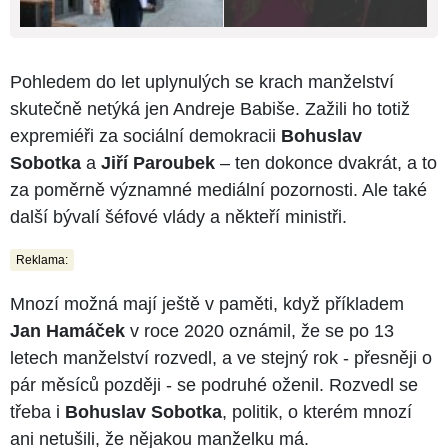
Pohledem do let uplynulých se krach manželství
skutečně netýká jen Andreje Babiše. Zažili ho totiž
expremiéři za sociální demokracii
Bohuslav
Sobotka
a
Jiří Paroubek
–⁠⁠⁠⁠⁠⁠ ten dokonce dvakrát, a to
za poměrně významné mediální pozornosti. Ale také
další bývalí šéfové vlády a někteří ministři.
Reklama:
Mnozí možná mají ještě v paměti, když příkladem
Jan Hamáček
v roce 2020 oznámil, že se po 13
letech manželství rozvedl, a ve stejný rok - přesněji o
pár měsíců později - se podruhé oženil. Rozvedl se
třeba i
Bohuslav Sobotka
, politik, o kterém mnozí
ani netušili, že nějakou manželku má.