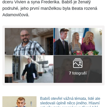
dceru Vivien a syna Frederika. Babiš je ženatý
podruhé, jeho první manželkou byla Beata rozená
Adamovičová.
7
fotografií
Babiš otevřel vážná témata, lidé ale
sledovali úplně něco jiného. Hlavní