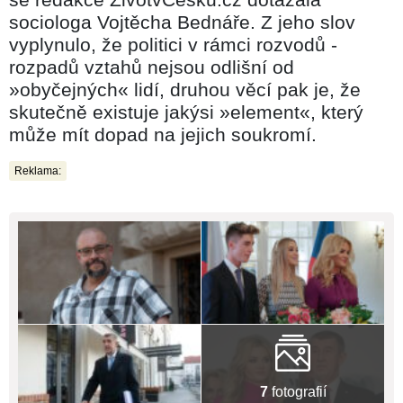
sociologa Vojtěcha Bednáře. Z jeho slov
vyplynulo, že politici v rámci rozvodů -
rozpadů vztahů nejsou odlišní od
»obyčejných« lidí, druhou věcí pak je, že
skutečně existuje jakýsi »element«, který
může mít dopad na jejich soukromí.
Reklama:
7
fotografií