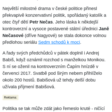
Největší milostné drama v české politice přinesl
překvapivě konzervativní politik, spořádaný katolík a
otec čtyř dětí
Petr Nečas
. Jeho láska k někdejší
kontroverzní a vysoce postavené státní úřednici
Janě
Nečasové
(dříve Nagyové) se stala dokonce volnou
předlohou seriálu
Sedm schodů k moci
.
A řady svých předchůdců v pátek doplnil i Andrej
Babiš, když oznámil rozchod s manželkou Monikou.
S ní se oženil na kontroverzním Čapím hnízdě v
červenci 2017. Svatbě pod širým nebem přihlíželo
okolo 200 hostů. Babišová už tehdy delší dobu
užívala příjmení Babišová.
Reklama:
Politika se tak může zdát jako řemeslo kruté - ničící