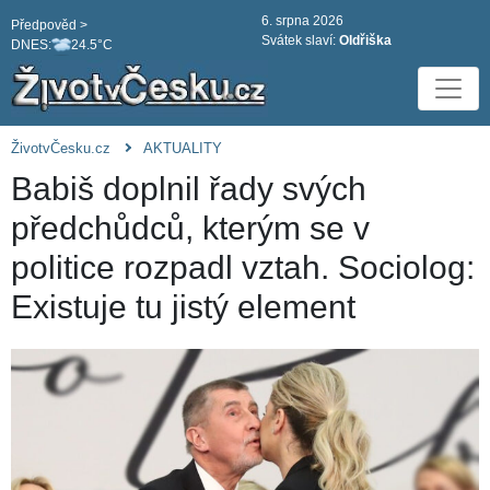
6. srpna 2026
Předpověd >
Svátek slaví:
Oldřiška
DNES:
24.5°C
ŽivotvČesku.cz
AKTUALITY
Babiš doplnil řady svých
předchůdců, kterým se v
politice rozpadl vztah. Sociolog:
Existuje tu jistý element