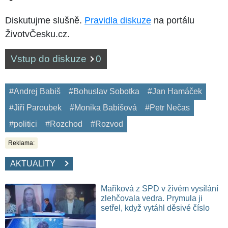
Diskutujme slušně.
Pravidla diskuze
na portálu
ŽivotvČesku.cz.
Vstup do diskuze
0
#Andrej Babiš
#Bohuslav Sobotka
#Jan Hamáček
#Jiří Paroubek
#Monika Babišová
#Petr Nečas
#politici
#Rozchod
#Rozvod
Reklama:
AKTUALITY
Maříková z SPD v živém vysílání
zlehčovala vedra. Prymula ji
setřel, když vytáhl děsivé číslo