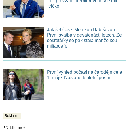
roli převzalo premiérovo těsné bílé
tričko
Jak šel čas s Monikou Babišovou:
První svatba v devatenácti letech. Ze
sekretářky se pak stala manželkou
miliardáře
První výhled počasí na čarodějnice a
1. máje: Nastane teplotní posun
Reklama: