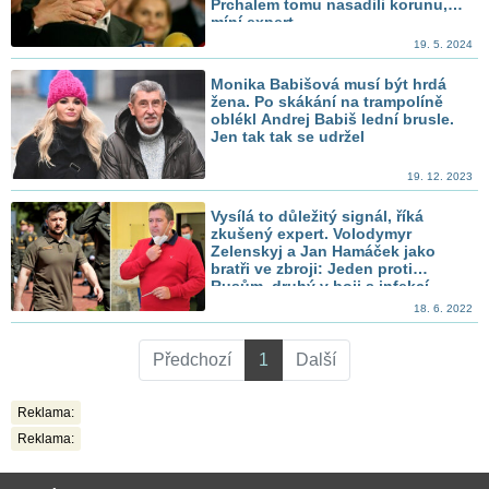
Prchalem tomu nasadili korunu,
míní expert
19. 5. 2024
Monika Babišová musí být hrdá
žena. Po skákání na trampolíně
oblékl Andrej Babiš lední brusle.
Jen tak tak se udržel
19. 12. 2023
Vysílá to důležitý signál, říká
zkušený expert. Volodymyr
Zelenskyj a Jan Hamáček jako
bratři ve zbroji: Jeden proti
Rusům, druhý v boji s infekcí
18. 6. 2022
Předchozí
1
Další
Reklama:
Reklama: