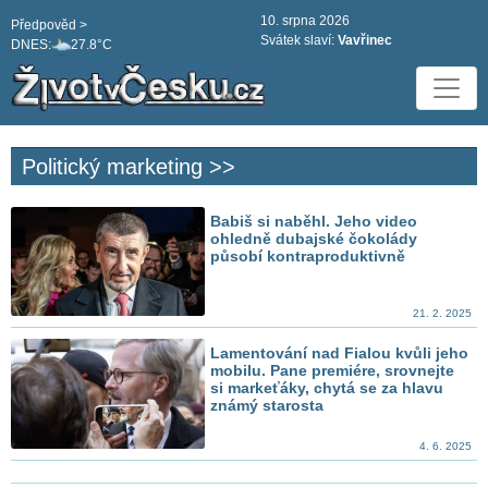
10. srpna 2026
Předpověd >
Svátek slaví:
Vavřinec
DNES:
27.8°C
Politický marketing >>
Babiš si naběhl. Jeho video
ohledně dubajské čokolády
působí kontraproduktivně
21. 2. 2025
Lamentování nad Fialou kvůli jeho
mobilu. Pane premiére, srovnejte
si markeťáky, chytá se za hlavu
známý starosta
4. 6. 2025