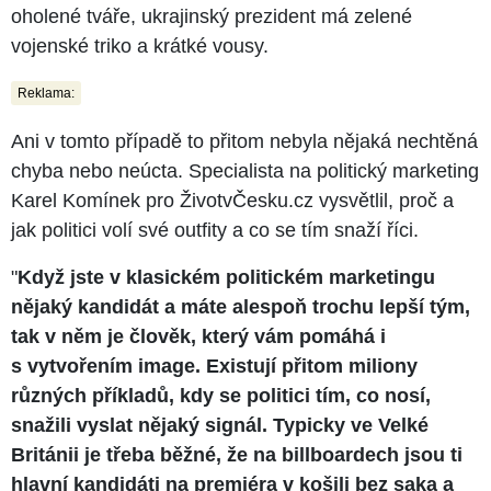
oholené tváře, ukrajinský prezident má zelené
vojenské triko a krátké vousy.
Reklama:
Ani v tomto případě to přitom nebyla nějaká nechtěná
chyba nebo neúcta. Specialista na politický marketing
Karel Komínek pro ŽivotvČesku.cz vysvětlil, proč a
jak politici volí své outfity a co se tím snaží říci.
"
Když jste v klasickém politickém marketingu
nějaký kandidát a máte alespoň trochu lepší tým,
tak v něm je člověk, který vám pomáhá i
s vytvořením image. Existují přitom miliony
různých příkladů, kdy se politici tím, co nosí,
snažili vyslat nějaký signál. Typicky ve Velké
Británii je třeba běžné, že na billboardech jsou ti
hlavní kandidáti na premiéra v košili bez saka a