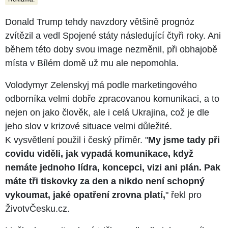
Donald Trump tehdy navzdory většině prognóz
zvítězil a vedl Spojené státy následující čtyři roky. Ani
během této doby svou image nezměnil, při obhajobě
místa v Bílém domě už mu ale nepomohla.
Volodymyr Zelenskyj má podle marketingového
odborníka velmi dobře zpracovanou komunikaci, a to
nejen on jako člověk, ale i celá Ukrajina, což je dle
jeho slov v krizové situace velmi důležité.
K vysvětlení použil i český příměr. "
My jsme tady při
covidu viděli, jak vypadá komunikace, když
nemáte jednoho lídra, koncepci, vizi ani plán. Pak
máte tři tiskovky za den a nikdo není schopný
vykoumat, jaké opatření zrovna platí,
" řekl pro
ŽivotvČesku.cz.