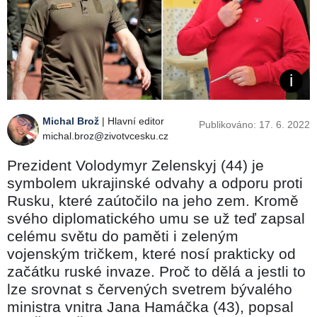
Michal Brož
| Hlavní editor
Publikováno: 17. 6. 2022
michal.broz@zivotvcesku.cz
Prezident Volodymyr Zelenskyj (44) je
symbolem ukrajinské odvahy a odporu proti
Rusku, které zaútočilo na jeho zem. Kromě
svého diplomatického umu se už teď zapsal
celému světu do paměti i zeleným
vojenským tričkem, které nosí prakticky od
začátku ruské invaze. Proč to dělá a jestli to
lze srovnat s červených svetrem bývalého
ministra vnitra Jana Hamáčka (43), popsal