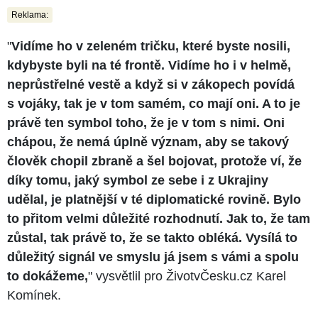
Reklama:
"
Vidíme ho v zeleném tričku, které byste nosili,
kdybyste byli na té frontě. Vidíme ho i v helmě,
neprůstřelné vestě a když si v zákopech povídá
s vojáky, tak je v tom samém, co mají oni. A to je
právě ten symbol toho, že je v tom s nimi. Oni
chápou, že nemá úplně význam, aby se takový
člověk chopil zbraně a šel bojovat, protože ví, že
díky tomu, jaký symbol ze sebe i z Ukrajiny
udělal, je platnější v té diplomatické rovině. Bylo
to přitom velmi důležité rozhodnutí. Jak to, že tam
zůstal, tak právě to, že se takto obléká. Vysílá to
důležitý signál ve smyslu já jsem s vámi a spolu
to dokážeme,
" vysvětlil pro ŽivotvČesku.cz Karel
Komínek.