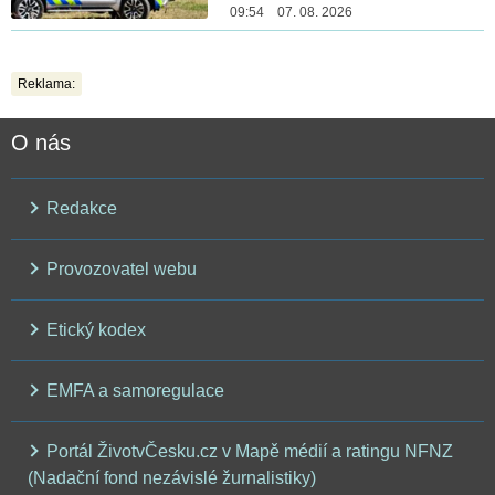
09:54 07. 08. 2026
Reklama:
O nás
Redakce
Provozovatel webu
Etický kodex
EMFA a samoregulace
Portál ŽivotvČesku.cz v Mapě médií a ratingu NFNZ
(Nadační fond nezávislé žurnalistiky)