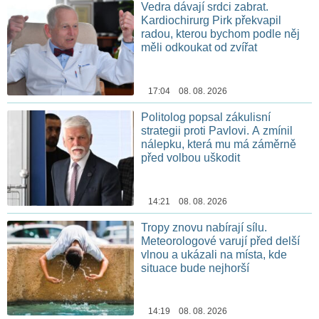
Vedra dávají srdci zabrat.
Kardiochirurg Pirk překvapil
radou, kterou bychom podle něj
měli odkoukat od zvířat
17:04 08. 08. 2026
Politolog popsal zákulisní
strategii proti Pavlovi. A zmínil
nálepku, která mu má záměrně
před volbou uškodit
14:21 08. 08. 2026
Tropy znovu nabírají sílu.
Meteorologové varují před delší
vlnou a ukázali na místa, kde
situace bude nejhorší
14:19 08. 08. 2026