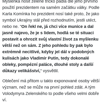
Myšlenka nosit zelené tričko padla dle jeho prvního
použití prezidentem na samém začátku války. Podle
Karla Komínka ho prezident nosí také proto, že jako
symbol Ukrajiny stál před rozhodnutím, jestli utéct,
nebo ne. "
On řekl ne, já chci více munice a dal
jasně najevo, že je s lidem, hodlá se té situaci
postavit a ohrozit svůj vlastní život za myšlenku
větší než on sám. Z jeho pohledu by pak bylo
extrémně necitlivé, kdyby jel dál v podobných
kulisách jako Vladimir Putin, tedy dokonalé
obleky, pompézní paláce, dlouhé stoly a další
důkazy velikášství,
" vysvětlil.
Oblečení má přitom u takto exponované osoby větší
význam, než se může na první pohled zdát. A tým
Volodymyra Zelenského to podle všeho velmi dobře
ví.