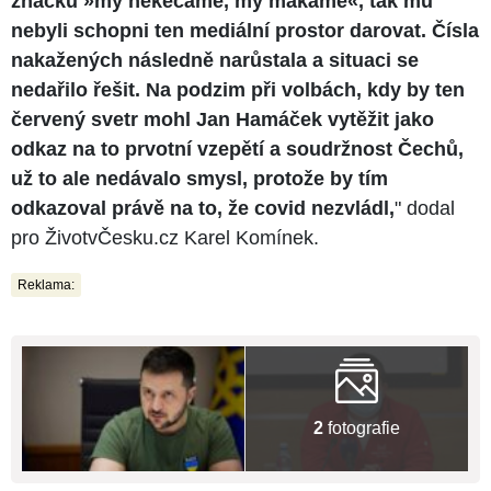
značku »my nekecáme, my makáme«, tak mu
nebyli schopni ten mediální prostor darovat. Čísla
nakažených následně narůstala a situaci se
nedařilo řešit. Na podzim při volbách, kdy by ten
červený svetr mohl Jan Hamáček vytěžit jako
odkaz na to prvotní vzepětí a soudržnost Čechů,
už to ale nedávalo smysl, protože by tím
odkazoval právě na to, že covid nezvládl,
" dodal
pro ŽivotvČesku.cz Karel Komínek.
Reklama:
2
fotografie