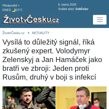
8. srpna 2026
Předpověd >
Svátek slaví:
Soběslav
DNES:
22°C
ŽivotvČesku.cz
AKTUALITY
Vysílá to důležitý signál, říká
zkušený expert. Volodymyr
Zelenskyj a Jan Hamáček jako
bratři ve zbroji: Jeden proti
Rusům, druhý v boji s infekcí