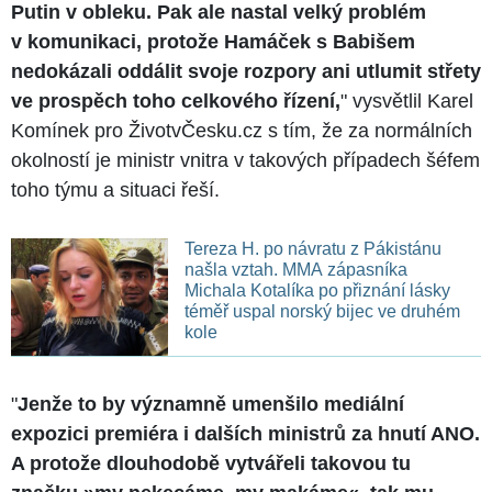
Putin v obleku. Pak ale nastal velký problém
v komunikaci, protože Hamáček s Babišem
nedokázali oddálit svoje rozpory ani utlumit střety
ve prospěch toho celkového řízení,
" vysvětlil Karel
Komínek pro ŽivotvČesku.cz s tím, že za normálních
okolností je ministr vnitra v takových případech šéfem
toho týmu a situaci řeší.
Tereza H. po návratu z Pákistánu
našla vztah. MMA zápasníka
Michala Kotalíka po přiznání lásky
téměř uspal norský bijec ve druhém
kole
"
Jenže to by významně umenšilo mediální
expozici premiéra i dalších ministrů za hnutí ANO.
A protože dlouhodobě vytvářeli takovou tu