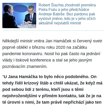
Robert Šlachta zhodnotil premiéra
Petra Fialu a jeho předchůdce
Andreje Babiše. Bez pardonu pak
vyslovil jméno, kdo je v jeho očích
aktuálně nejslabší ministr
Někdejší ministr vnitra Jan Hamáček si červený svetr
poprvé oblékl v březnu roku 2020 na začátku
pandemie koronaviru. Nosil ho pak často na jednání
vlády i tiskové konference a stal se jeho jasným
poznávacím znamením.
"
U Jana Hamáčka to bylo něco podobného. On
tehdy řídil krizový štáb a chtěl ukázat, že když má
pod sebou lidi z terénu, kteří jsou s těmi
nejohroženějšími v přímém kontaktu, tak že je na
té úrovni s nimi, že tam právě nepřichází jako ten