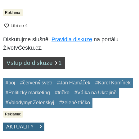
Reklama:
Diskutujme slušně.
Pravidla diskuze
na portálu
ŽivotvČesku.cz.
Vstup do diskuze
1
#boj
#červený svetr
#Jan Hamáček
#Karel Komínek
#Politický marketing
#tričko
#Válka na Ukrajině
#Volodymyr Zelenskyj
#zelené tričko
Reklama:
AKTUALITY