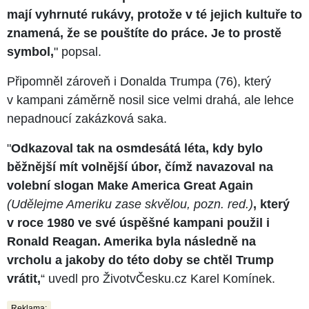
mají vyhrnuté rukávy, protože v té jejich kultuře to
znamená, že se pouštíte do práce. Je to prostě
symbol,
" popsal.
Připomněl zároveň i Donalda Trumpa (76), který
v kampani záměrně nosil sice velmi drahá, ale lehce
nepadnoucí zakázková saka.
"
Odkazoval tak na osmdesátá léta, kdy bylo
běžnější mít volnější úbor, čímž navazoval na
volební slogan Make America Great Again
(Udělejme Ameriku zase skvělou, pozn. red.)
, který
v roce 1980 ve své úspěšné kampani použil i
Ronald Reagan. Amerika byla následně na
vrcholu a jakoby do této doby se chtěl Trump
vrátit,
“ uvedl pro ŽivotvČesku.cz Karel Komínek.
Reklama: