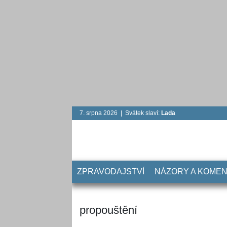
7. srpna 2026 | Svátek slaví:
Lada
ZPRAVODAJSTVÍ
NÁZORY A KOME
propouštění