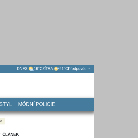
DNES:
19°C
ZÍTRA:
21°C
Předpověd >
 STYL
MÓDNÍ POLICIE
a:
T ČLÁNEK