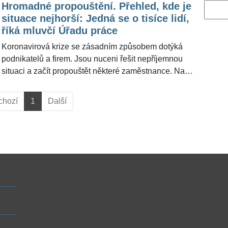
Hromadné propouštění. Přehled, kde je
Vyhled
situace nejhorší: Jedná se o tisíce lidí,
říká mluvčí Úřadu práce
Koronavirová krize se zásadním způsobem dotýká
podnikatelů a firem. Jsou nuceni řešit nepříjemnou
situaci a začít propouštět některé zaměstnance. Na
podzim, kdy Česko zasáhla druhá vlna epidemie viru
SARS-CoV-2, se řada především menších podniků
chozí
1
Další
potýká s existenčními problémy, protože se nestačila
ještě ani »oklepat« z první březnové vlny. Ale
hromadné propouštění čeká i velké společnosti.
"Záměr propouštět zaměstnance nám oznámilo 22
zaměstnavatelů," uvedla pro ŽivotvČesku.cz mluvčí
Úřadu práce (ÚP).