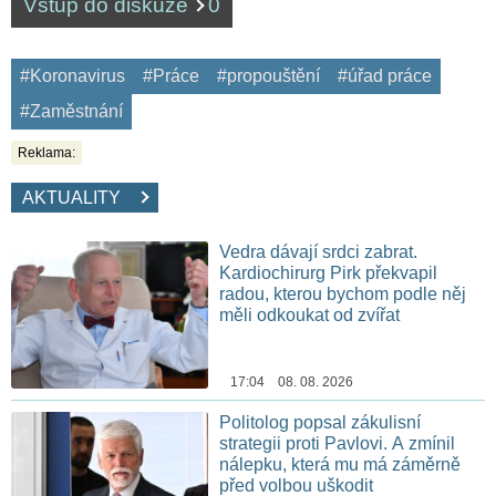
Vstup do diskuze
0
#Koronavirus
#Práce
#propouštění
#úřad práce
#Zaměstnání
Reklama:
AKTUALITY
Vedra dávají srdci zabrat.
Kardiochirurg Pirk překvapil
radou, kterou bychom podle něj
měli odkoukat od zvířat
17:04 08. 08. 2026
Politolog popsal zákulisní
strategii proti Pavlovi. A zmínil
nálepku, která mu má záměrně
před volbou uškodit