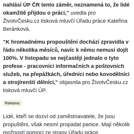
nahlásí ÚP ČR tento záměr, neznamená to, že lidé
okamžitě přijdou o práci,"
uvedla pro
ŽivotvČesku.cz tisková mluvčí Úřadu práce Kateřina
Beránková.
"K hromadnému propouštění dochází zpravidla v
řádu několika měsíců, navíc k němu nemusí dojít
100%. V listopadu se nejčastěji jednalo o tyto
profese - pracovníci informačních a poštovních
služeb, na přepážkách, úředníci nebo kovodělníci
a strojírenští dělníci,"
objasnila pro ŽivotvČesku.cz
tisková mluvčí ÚP.
Reklama:
Lidé, kteří se dozví od zaměstnavatele, že jsou
propuštěni, však nesmí propadat panice. Mají několik
možností pomoci ze strany Úřadu práce.