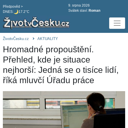
9. srpna 2026
Předpověd >
Svátek slaví:
Roman
DNES:
17.2°C
ŽivotvČesku.cz
AKTUALITY
Hromadné propouštění.
Přehled, kde je situace
nejhorší: Jedná se o tisíce lidí,
říká mluvčí Úřadu práce