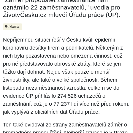
oznámilo 22 zaměstnavatelů," uvedla pro
ŽivotvČesku.cz mluvčí Úřadu práce (ÚP).
Reklama:
Nepříjemnou situaci řeší v Česku kvůli epidemii
koronaviru desítky firem a podnikatelů. Některým z
nich byla pozastavena nebo omezena činnost, což
pro ně představovalo obrovské ztráty, které se jen
těžko dají dohnat. Nejde však pouze o menší
živnostníky, ale také o velké společnosti. Během
listopadu nezaměstnanost vzrostla, celkem se do
evidence ÚP přihlásilo 274 526 uchazečů o
zaměstnání, což je o 77 237 lidí více než před rokem,
jak vyplývá z oficiálních dat Úřadu práce.
Ten také evidoval ze strany zaměstnavatelů záměr o
hromadném propouštění. Nejhorší situace je v Praze,