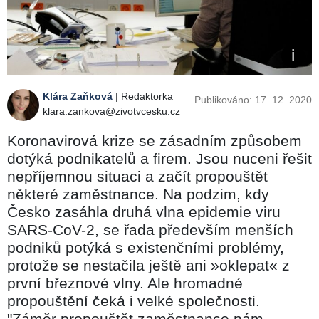
Klára Zaňková
| Redaktorka
Publikováno: 17. 12. 2020
klara.zankova@zivotvcesku.cz
Koronavirová krize se zásadním způsobem
dotýká podnikatelů a firem. Jsou nuceni řešit
nepříjemnou situaci a začít propouštět
některé zaměstnance. Na podzim, kdy
Česko zasáhla druhá vlna epidemie viru
SARS-CoV-2, se řada především menších
podniků potýká s existenčními problémy,
protože se nestačila ještě ani »oklepat« z
první březnové vlny. Ale hromadné
propouštění čeká i velké společnosti.
"Záměr propouštět zaměstnance nám