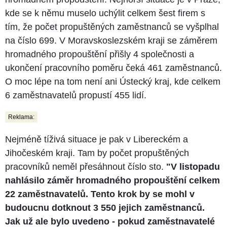
kde se k němu muselo uchýlit celkem šest firem s
tím, že počet propuštěných zaměstnanců se vyšplhal
na číslo 699. V Moravskoslezském kraji se záměrem
hromadného propouštění přišly 4 společnosti a
ukončení pracovního poměru čeká 461 zaměstnanců.
O moc lépe na tom není ani Ústecký kraj, kde celkem
6 zaměstnavatelů propustí 455 lidí.
Reklama:
Nejméně tíživá situace je pak v Libereckém a
Jihočeském kraji. Tam by počet propuštěných
pracovníků neměl přesáhnout číslo sto.
"V listopadu
nahlásilo záměr hromadného propouštění celkem
22 zaměstnavatelů. Tento krok by se mohl v
budoucnu dotknout 3 550 jejich zaměstnanců.
Jak už ale bylo uvedeno - pokud zaměstnavatelé