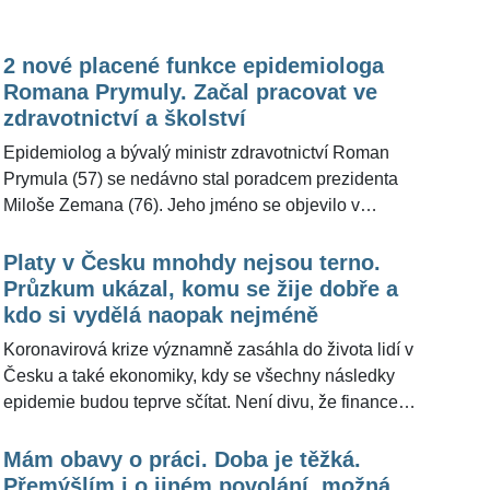
kancelářích než ve velkých závodech. Řekla to na
Honsová (42) v krátkém rozhovoru prozradila, že
jednání sněmovního zdravotnického výboru. Ministr
pravidelně usíná večer ve 20 hodin.
zdravotnictví Jan Blatný (za ANO) bude žádat
2 nové placené funkce epidemiologa
testování dvakrát týdně. První kolo testování musely
Romana Prymuly. Začal pracovat ve
firmy nad 250 zaměstnanců ukončit do 12. března a
zdravotnictví a školství
poté ho mají opakovat každý týden. Postupně se
Epidemiolog a bývalý ministr zdravotnictví Roman
povinnost zavedla i pro menší firmy a úřady.
Prymula (57) se nedávno stal poradcem prezidenta
Miloše Zemana (76). Jeho jméno se objevilo v
oficiálním seznamu. Ovšem jde post, který je
neplacený. Nově má dvě zaměstnání, o kterých pro
Platy v Česku mnohdy nejsou terno.
ŽivotvČesku.cz promluvil. "V současné době se živím
Průzkum ukázal, komu se žije dobře a
konzultační činností ve zdravotnictví v soukromé
kdo si vydělá naopak nejméně
sféře," upřesnil s tím, že k tomu ještě přibral další
Koronavirová krize významně zasáhla do života lidí v
pracovní činnost.
Česku a také ekonomiky, kdy se všechny následky
epidemie budou teprve sčítat. Není divu, že finance
jsou řešeným tématem a platy v době »covidové«
poukazují na změny, které nastaly. Nejnovější
Mám obavy o práci. Doba je těžká.
průzkum totiž ukazuje, na jakých pracovních pozicích
Přemýšlím i o jiném povolání, možná