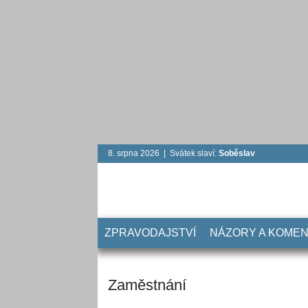
8. srpna 2026 | Svátek slaví:
Soběslav
ZPRAVODAJSTVÍ
NÁZORY A KOME
Zaměstnání