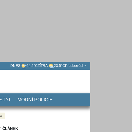
DNES:
24.5°C
ZÍTRA:
23.5°C
Předpověd >
 STYL
MÓDNÍ POLICIE
a:
T ČLÁNEK