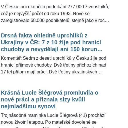
mít významný dopad na jejich životní standard a
V Česku loni ukončilo podnikání 277.000 živnostníků,
celkovou pohodu. Pro ŽivotvČesku.cz »nedobrá«
což je nejvyšší počet od roku 1993. Nově se
data, která poskytl Český statistický úřad,
zaregistrovalo 68.000 podnikatelů, stejně jako v roce
okomentoval ekonom a komentátor Vladimír Pikora.
2022. Vyplývá to z údajů společnosti Imper, která
poskytuje on-line databázi českých firem Merk.cz. K
Drsná fakta ohledně uprchlíků z
ukončení činnosti je podle ní vedla nejistá
Ukrajiny v ČR: 7 z 10 žije pod hranicí
ekonomická situace, růst nákladů i vyšší
chudoby a nevydělají ani 150 korun
administrativní nároky v podobě povinných datových
čistého. Podle ekonoma někteří berou
Komentář: Sedm z deseti uprchlíků v Česku žije pod
schránek.
peníze bokem
hranicí příjmové chudoby. Dvě třetiny příchozích nad
17 let přitom mají práci. Dvě třetiny ukrajinských
pracovníků si ale nevydělají ani 150 korun čistého na
hodinu. Bezmála tři pětiny ze zaměstnaných jsou
Krásná Lucie Šlégrová promluvila o
stále na místech pod svou kvalifikací. Výsledky
nové práci a přiznala slzy kvůli
červnové vlny dlouhodobého výzkumu Hlas Ukrajinců
nejmladšímu synovi
poskytla dnes agentura PAQ Research (PAQ).
Výzkumníci doporučují mimo jiné posílit kurzy češtiny,
Trojnásobná maminka Lucie Šlégrová (41) prochází
asistenci při hledání odpovídající práce i kontroly.
novou životní etapou. Po mateřské dovolené se
Navrhují také úpravu humanitární dávky. Podle