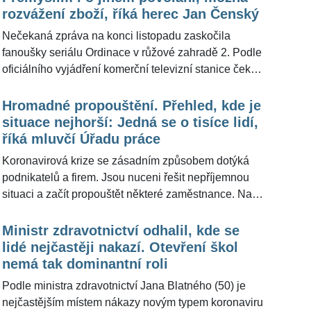
berou Češi nejnižší platy, a kdo si naopak vydělává
rozvážení zboží, říká herec Jan Čenský
poměrně slušně.
Nečekaná zpráva na konci listopadu zaskočila
fanoušky seriálu Ordinace v růžové zahradě 2. Podle
oficiálního vyjádření komerční televizní stanice čeká
příběhy z Kamenice po více než 15 letech konec,
ukončeny budou letos. Pro ŽivotvČesku.cz se vyjádřil
Hromadné propouštění. Přehled, kde je
herec Jan Čenský (59), který v seriálu ztvárňuje roli
situace nejhorší: Jedná se o tisíce lidí,
doktora Suchého a v současnosti žije v nejistotě.
říká mluvčí Úřadu práce
"Obavy o práci mám, je to těžká doba," prozradil své
Koronavirová krize se zásadním způsobem dotýká
pocity ze ztráty zaměstnání.
podnikatelů a firem. Jsou nuceni řešit nepříjemnou
situaci a začít propouštět některé zaměstnance. Na
podzim, kdy Česko zasáhla druhá vlna epidemie viru
SARS-CoV-2, se řada především menších podniků
Ministr zdravotnictví odhalil, kde se
potýká s existenčními problémy, protože se nestačila
lidé nejčastěji nakazí. Otevření škol
ještě ani »oklepat« z první březnové vlny. Ale
nemá tak dominantní roli
hromadné propouštění čeká i velké společnosti.
Podle ministra zdravotnictví Jana Blatného (50) je
"Záměr propouštět zaměstnance nám oznámilo 22
nejčastějším místem nákazy novým typem koronaviru
zaměstnavatelů," uvedla pro ŽivotvČesku.cz mluvčí