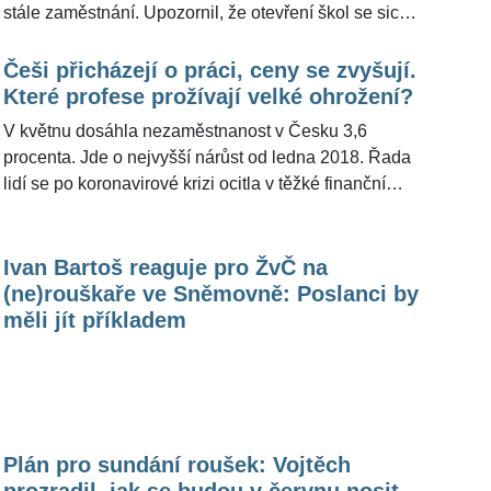
stále zaměstnání. Upozornil, že otevření škol se sice
Úřadu práce (ÚP).
projevilo, ale ohnisek je řádově méně.
Češi přicházejí o práci, ceny se zvyšují.
Které profese prožívají velké ohrožení?
V květnu dosáhla nezaměstnanost v Česku 3,6
procenta. Jde o nejvyšší nárůst od ledna 2018. Řada
lidí se po koronavirové krizi ocitla v těžké finanční
situaci. Logicky se zvyšuje nezaměstnanost a nejen
ceny potravin, ale i dalšího zboží rostou. A nevypadá
to, že by tento nepříjemný trend něco zabrzdilo. Které
Ivan Bartoš reaguje pro ŽvČ na
profese jsou nejohroženější?
(ne)rouškaře ve Sněmovně: Poslanci by
měli jít příkladem
Plán pro sundání roušek: Vojtěch
prozradil, jak se budou v červnu nosit.