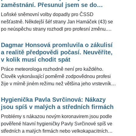
televizí správně a zodpovědně opustil své působiště
zaměstnání. Přesunul jsem se do
na Kavčích horách, aby mohl bojovat proti nařčením,
soukromého sektoru, uvedl
Loňské sněmovní volby dopadly pro ČSSD
které jeho pohledem měly za cíl pošpinit jeho jméno i
nešťastně. Někdejší šéf strany Jan Hamáček (43) se
autoritu, a stabilizoval chod redakce. Redakci
po neúspěchu strany rozhodl pro profesní změnu.
ŽivotvČesku.cz odpověděl na dotaz ohledně dalšího
Dlouho bylo otázkou, kam budou jeho kroky
svého působení. Z jeho slov vyplynulo, že
směřovat. V současnosti působí jako místopředseda
Dagmar Honsová promluvila o zákulisí
pravděpodobně brzy dojde na podepisování nové
sekce obranného průmyslu Hospodářské komory ČR,
a realitě předpovědi počasí. Neuvěříte,
pracovní smlouvy.
uvedl to pro ŽivotvČesku.cz.
v kolik musí chodit spát
Práce meteorologa rozhodně není pro každého.
Člověk vykonávající poměrně zodpovědnou profesi
žije v mírně jiném režimu než většina jeho vrstevníků.
Nejde jen o to, že měří a sleduje atmosféru a jevy v ní
probíhající. Také obsluhuje a kontroluje automatické
Hygienička Pavla Svrčinová: Nákazy
meteorologické stanice včetně zabezpečení jejich
jsou spíš v malých a středních firmách
provozu, údržby a kontroly a musí zvládnout i řadu
Problémy s nákazou novým koronavirem jsou podle
dalších úkonů. Odborník přes počasí má z obecného
pověřené hlavní hygieničky Pavly Svrčinové spíš ve
hlediska i jiný režim, kdy chodí spát. Pro
středních a malých firmách nebo velkokapacitních
ŽivotvČesku.cz charismatická meteoroložka Dagmar