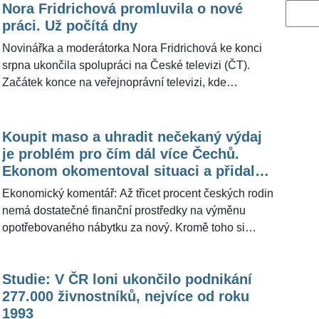
Nora Fridrichová promluvila o nové
Vyhled
práci. Už počítá dny
Novinářka a moderátorka Nora Fridrichová ke konci
srpna ukončila spolupráci na České televizi (ČT).
Začátek konce na veřejnoprávní televizi, kde
pracovala od roku 2000, nastal v červenci, kdy ředitel
televize Jan Souček uvedl, že pořad 168 hodin už na
podzim diváci neuvidí. Bývalá dramaturgyně
Koupit maso a uhradit nečekaný výdaj
publicistického pořadu se po odchodu z ČT věnuje
je problém pro čím dál více Čechů.
mimo jiné nadačnímu fondu Šatník, který pomáhá
Ekonom okomentoval situaci a přidal
matkám samoživitelkám. Nyní Fridrichová na sociální
radu, jak si finančně polepšit
Ekonomický komentář: Až třicet procent českých rodin
síti X prozradila, že se v novém roce vrátí k »oboru«.
nemá dostatečné finanční prostředky na výměnu
Redakce ŽivotvČesku.cz moderátorku oslovila s
opotřebovaného nábytku za nový. Kromě toho si
dotazem, zda by přiblížila, co ji v profesním životě v
týdenní dovolenou pro všechny členy domácnosti
příštích měsících čeká. "Teprve to vzniká, ale naprosto
nemůže dovolit 20,3 procenta obyvatel a nečekané
tomu věřím a těším se na to," uvedla Fridrichová.
Studie: V ČR loni ukončilo podnikání
výdaje není schopno uhradit 19,7 procenta lidí. Tyto
277.000 živnostníků, nejvíce od roku
statistiky odrážejí ekonomické potíže, s nimiž se
1993
mnoho českých domácností denně potýká, což může