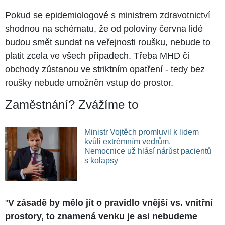
Pokud se epidemiologové s ministrem zdravotnictví
shodnou na schématu, že od poloviny června lidé
budou smět sundat na veřejnosti roušku, nebude to
platit zcela ve všech případech. Třeba MHD či
obchody zůstanou ve striktním opatření - tedy bez
roušky nebude umožněn vstup do prostor.
Zaměstnání? Zvážíme to
Ministr Vojtěch promluvil k lidem
kvůli extrémním vedrům.
Nemocnice už hlásí nárůst pacientů
s kolapsy
"
V zásadě by mělo jít o pravidlo vnější vs. vnitřní
prostory, to znamená venku je asi nebudeme