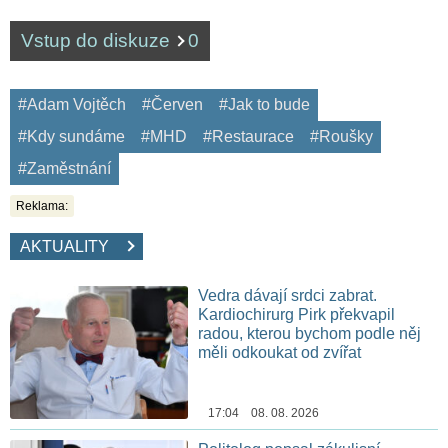
Vstup do diskuze
0
#Adam Vojtěch
#Červen
#Jak to bude
#Kdy sundáme
#MHD
#Restaurace
#Roušky
#Zaměstnání
Reklama:
AKTUALITY
Vedra dávají srdci zabrat.
Kardiochirurg Pirk překvapil
radou, kterou bychom podle něj
měli odkoukat od zvířat
17:04 08. 08. 2026