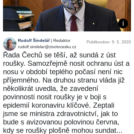
Rudolf Šindelář
| Redaktor
Publikováno: 9. 5. 2020
rudolf.sindelar@zivotvcesku.cz
Řada Čechů se těší, až sundá z úst
roušky. Samozřejmě nosit ochranu úst a
nosu v období teplého počasí není nic
příjemného. Na druhou stranu vláda již
několikrát uvedla, že zavedení
povinnosti nosit roušky je v boji s
epidemií koronaviru klíčové. Zeptali
jsme se ministra zdravotnictví, jak to
bude s avizovanou polovinou června,
kdy se roušky plošně mohou sundat...