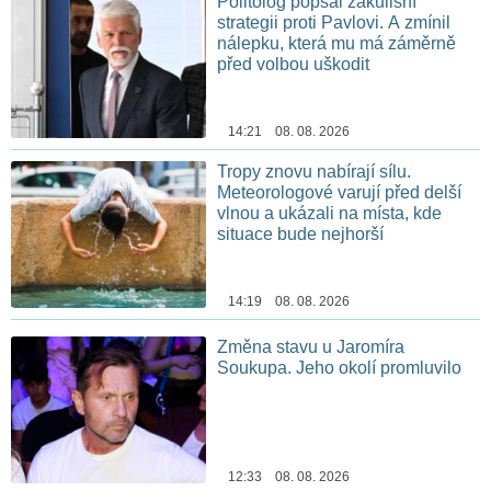
Politolog popsal zákulisní
strategii proti Pavlovi. A zmínil
nálepku, která mu má záměrně
před volbou uškodit
14:21 08. 08. 2026
Tropy znovu nabírají sílu.
Meteorologové varují před delší
vlnou a ukázali na místa, kde
situace bude nejhorší
14:19 08. 08. 2026
Změna stavu u Jaromíra
Soukupa. Jeho okolí promluvilo
12:33 08. 08. 2026