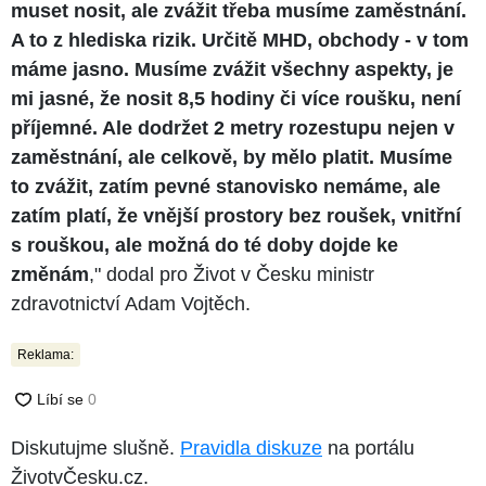
muset nosit, ale zvážit třeba musíme zaměstnání.
A to z hlediska rizik. Určitě MHD, obchody - v tom
máme jasno. Musíme zvážit všechny aspekty, je
mi jasné, že nosit 8,5 hodiny či více roušku, není
příjemné. Ale dodržet 2 metry rozestupu nejen v
zaměstnání, ale celkově, by mělo platit. Musíme
to zvážit, zatím pevné stanovisko nemáme, ale
zatím platí, že vnější prostory bez roušek, vnitřní
s rouškou, ale možná do té doby dojde ke
změnám
," dodal pro Život v Česku ministr
zdravotnictví Adam Vojtěch.
Reklama:
Diskutujme slušně.
Pravidla diskuze
na portálu
ŽivotvČesku.cz.