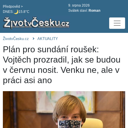
9. srpna 2026
Předpověd >
Svátek slaví:
Roman
DNES:
15.8°C
ŽivotvČesku.cz
AKTUALITY
Plán pro sundání roušek:
Vojtěch prozradil, jak se budou
v červnu nosit. Venku ne, ale v
práci asi ano