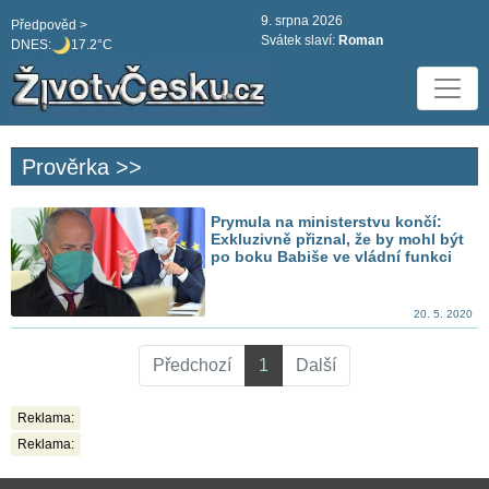
9. srpna 2026
Předpověd >
Svátek slaví:
Roman
DNES:
17.2°C
Prověrka >>
Prymula na ministerstvu končí:
Exkluzivně přiznal, že by mohl být
po boku Babiše ve vládní funkci
20. 5. 2020
Předchozí
1
Další
Reklama:
Reklama: