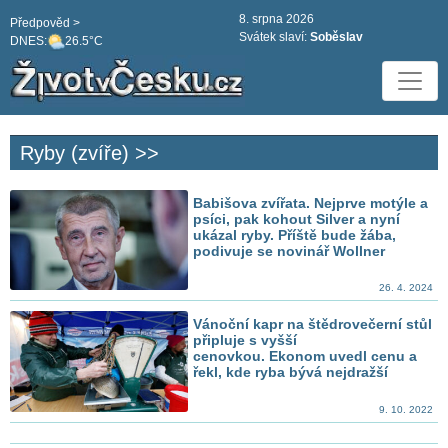
8. srpna 2026
Předpověd >
Svátek slaví:
Soběslav
DNES:
26.5°C
Ryby (zvíře) >>
Babišova zvířata. Nejprve motýle a
psíci, pak kohout Silver a nyní
ukázal ryby. Příště bude žába,
podivuje se novinář Wollner
26. 4. 2024
Vánoční kapr na štědrovečerní stůl
připluje s vyšší
cenovkou. Ekonom uvedl cenu a
řekl, kde ryba bývá nejdražší
9. 10. 2022