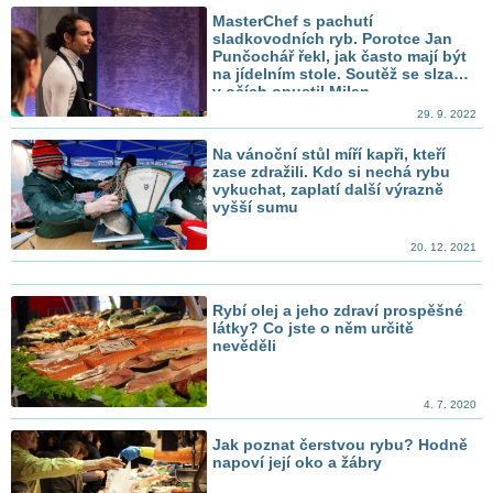
MasterChef s pachutí
sladkovodních ryb. Porotce Jan
Punčochář řekl, jak často mají být
na jídelním stole. Soutěž se slzami
v očích opustil Milan
29. 9. 2022
Na vánoční stůl míří kapři, kteří
zase zdražili. Kdo si nechá rybu
vykuchat, zaplatí další výrazně
vyšší sumu
20. 12. 2021
Rybí olej a jeho zdraví prospěšné
látky? Co jste o něm určitě
nevěděli
4. 7. 2020
Jak poznat čerstvou rybu? Hodně
napoví její oko a žábry