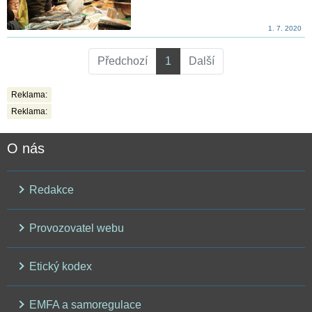
1. 7. 2020
Předchozí
1
Další
Reklama:
Reklama:
O nás
Redakce
Provozovatel webu
Etický kodex
EMFA a samoregulace