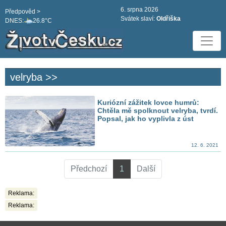
6. srpna 2026
Předpověd >
Svátek slaví:
Oldřiška
DNES:
26.8°C
velryba >>
Kuriózní zážitek lovce humrů:
Chtěla mě spolknout velryba, tvrdí.
Popsal, jak ho vyplivla z úst
12. 6. 2021
Předchozí
1
Další
Reklama:
Reklama: