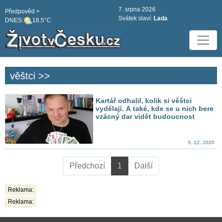
7. srpna 2026
Předpověd >
Svátek slaví:
Lada
DNES:
18.5°C
věštci >>
Kartář odhalil, kolik si věštci
vydělají. A také, kde se u nich bere
vzácný dar vidět budoucnost
5. 12. 2020
Předchozí
1
Další
Reklama:
Reklama: