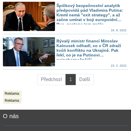
Špičkový bezpečnostní analytik
předpovídá pád Vladimira Putina:
Kreml nemá "exit strategy", a až
začne umírat v boji europoidní
Rus, nastane tam malér
16. 9. 2022
Bývalý ministr financí Miroslav
Kalousek odhadl, co v ČR zdraží
kvůli konfliktu na Ukrajině. Pak
řekl, co je na Putinovi
nejnebezpečnější
23. 2. 2022
Předchozí
1
Další
Reklama:
Reklama:
O nás