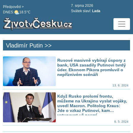
7. srpna 2026
Předpověd >
Svátek slaví:
Lada
DNES:
18.5°C
Vladimír Putin >>
Rusové masivně vybírají úspory z
bank, USA zasadily Putinovi tvrdý
úder. Ekonom Pikora promluvil o
nepříznivém scénáři
13. 6. 2024
Když Rusko prolomí frontu,
můžeme na Ukrajinu vyslat vojáky,
uvedl Macron. Politolog Kraus:
Jde o vzkaz Putinovi, kam
vstupovat už nesmí
6. 5. 2024