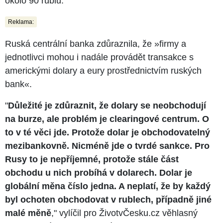
okolo 90 rublů.
Reklama:
Ruská centrální banka zdůraznila, že »firmy a
jednotlivci mohou i nadále provádět transakce s
americkými dolary a eury prostřednictvím ruských
bank«.
"
Důležité je zdůraznit, že dolary se neobchodují
na burze, ale problém je clearingové centrum. O
to v té věci jde. Protože dolar je obchodovatelný
mezibankovně. Nicméně jde o tvrdé sankce. Pro
Rusy to je nepříjemné, protože stále část
obchodu u nich probíhá v dolarech. Dolar je
globální měna číslo jedna. A neplatí, že by každý
byl ochoten obchodovat v rublech, případně jiné
malé měně
," vylíčil pro ŽivotvČesku.cz věhlasný