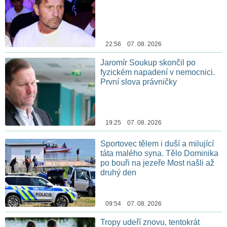
22:56 07. 08. 2026
Jaromír Soukup skončil po
fyzickém napadení v nemocnici.
První slova právničky
19:25 07. 08. 2026
Sportovec tělem i duší a milující
táta malého syna. Tělo Dominika
po bouři na jezeře Most našli až
druhý den
09:54 07. 08. 2026
Tropy udeří znovu, tentokrát