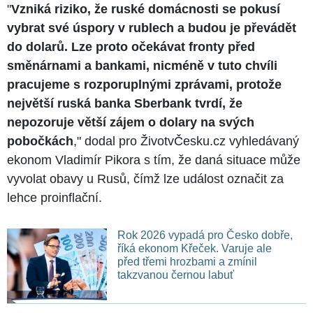
"
Vzniká riziko, že ruské domácnosti se pokusí
vybrat své úspory v rublech a budou je převádět
do dolarů. Lze proto očekávat fronty před
směnárnami a bankami, nicméně v tuto chvíli
pracujeme s rozporuplnými zprávami, protože
největší ruská banka Sberbank tvrdí, že
nepozoruje větší zájem o dolary na svých
pobočkách
," dodal pro ŽivotvČesku.cz vyhledávaný
ekonom Vladimír Pikora s tím, že daná situace může
vyvolat obavy u Rusů, čímž lze událost označit za
lehce proinflační.
Rok 2026 vypadá pro Česko dobře,
říká ekonom Křeček. Varuje ale
před třemi hrozbami a zmínil
takzvanou černou labuť