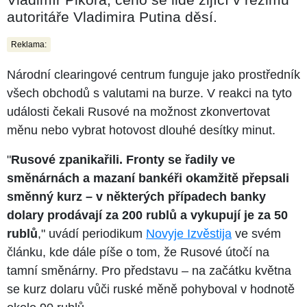
autoritáře Vladimira Putina děsí.
Reklama:
Národní clearingové centrum funguje jako prostředník
všech obchodů s valutami na burze. V reakci na tyto
události čekali Rusové na možnost zkonvertovat
měnu nebo vybrat hotovost dlouhé desítky minut.
"
Rusové zpanikařili. Fronty se řadily ve
směnárnách a mazaní bankéři okamžitě přepsali
směnný kurz –⁠⁠⁠⁠⁠⁠ v některých případech banky
dolary prodávají za 200 rublů a vykupují je za 50
rublů
," uvádí periodikum
Novyje Izvěstija
ve svém
článku, kde dále píše o tom, že Rusové útočí na
tamní směnárny. Pro představu –⁠⁠⁠⁠⁠⁠ na začátku května
se kurz dolaru vůči ruské měně pohyboval v hodnotě