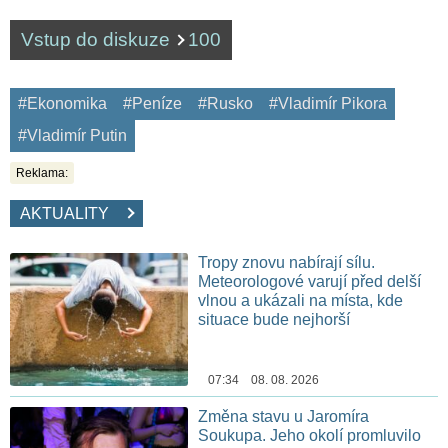
Vstup do diskuze
100
#Ekonomika
#Peníze
#Rusko
#Vladimír Pikora
#Vladimír Putin
Reklama:
AKTUALITY
Tropy znovu nabírají sílu.
Meteorologové varují před delší
vlnou a ukázali na místa, kde
situace bude nejhorší
07:34 08. 08. 2026
Změna stavu u Jaromíra
Soukupa. Jeho okolí promluvilo