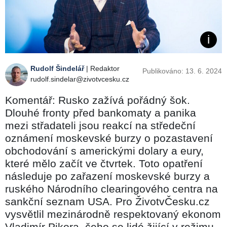
Rudolf Šindelář
| Redaktor
Publikováno: 13. 6. 2024
rudolf.sindelar@zivotvcesku.cz
Komentář: Rusko zažívá pořádný šok.
Dlouhé fronty před bankomaty a panika
mezi střadateli jsou reakcí na středeční
oznámení moskevské burzy o pozastavení
obchodování s americkými dolary a eury,
které mělo začít ve čtvrtek. Toto opatření
následuje po zařazení moskevské burzy a
ruského Národního clearingového centra na
sankční seznam USA. Pro ŽivotvČesku.cz
vysvětlil mezinárodně respektovaný ekonom
Vladimír Pikora, čeho se lidé žijící v režimu