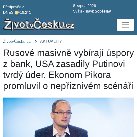
8. srpna 2026
Předpověd >
Svátek slaví:
Soběslav
DNES:
18.2°C
ŽivotvČesku.cz
AKTUALITY
Rusové masivně vybírají úspory
z bank, USA zasadily Putinovi
tvrdý úder. Ekonom Pikora
promluvil o nepříznivém scénáři