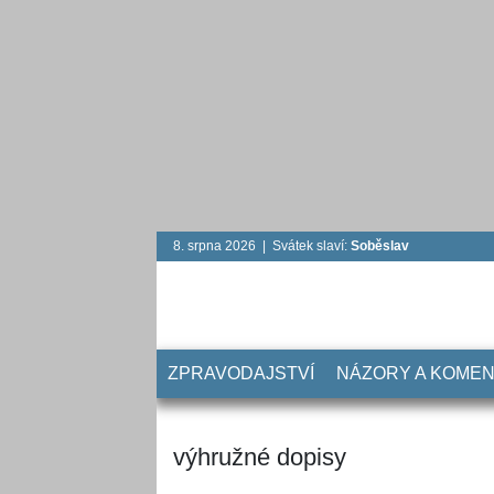
8. srpna 2026 | Svátek slaví:
Soběslav
ZPRAVODAJSTVÍ
NÁZORY A KOME
výhružné dopisy