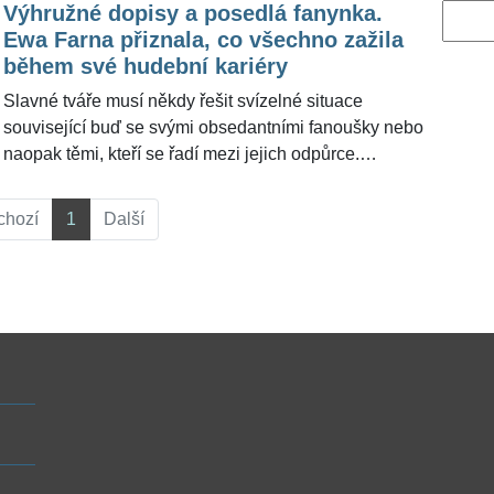
Výhružné dopisy a posedlá fanynka.
Vyhled
Ewa Farna přiznala, co všechno zažila
během své hudební kariéry
Slavné tváře musí někdy řešit svízelné situace
související buď se svými obsedantními fanoušky nebo
naopak těmi, kteří se řadí mezi jejich odpůrce.
Zpěvačka Ewa Farna (28) už působí nejen na české,
ale i zahraniční hudební scéně dlouhé roky a sama
chozí
1
Další
má s takovými věcmi poměrně bohaté zkušenosti.
Což rozhodně není nic, o co by člověk stál. Ať už se
jednalo o stalking nebo třeba i výhružné dopisy.