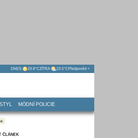
DNES:
20.8°C
ZÍTRA:
23.5°C
Předpověd >
 STYL
MÓDNÍ POLICIE
a:
T ČLÁNEK