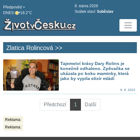
8. srpna 2026
Předpověd >
Svátek slaví:
Soběslav
DNES:
18.2°C
Zlatica Rolincová >>
Tajemství krásy Dary Rolins je
konečně odhaleno. Zpěvačka se
ukázala po boku maminky, která
jako by vypila elixír mládí
9. 8. 2022
Předchozí
1
Další
Reklama:
Reklama: