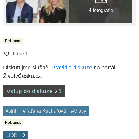
4
fotografie
Reklama:
Diskutujme slušně.
Pravidla diskuze
na portálu
ŽivotvČesku.cz.
Vstup do diskuze
1
#střih
#Taťána Kuchařová
#Vlasy
Reklama:
LIDÉ