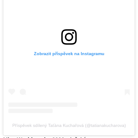
Zobrazit příspěvek na Instagramu
Příspěvek sdílený Taťána Kuchařová (@tatianakucharova)