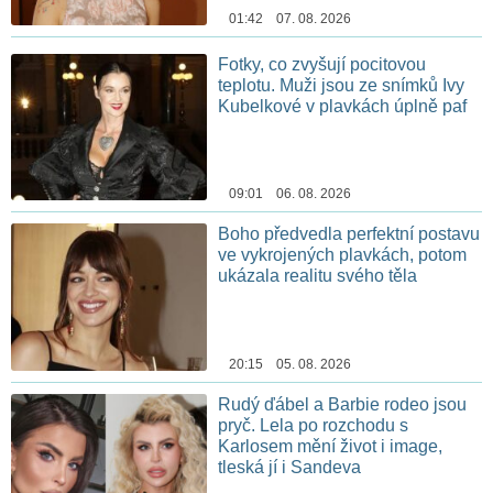
01:42 07. 08. 2026
Fotky, co zvyšují pocitovou
teplotu. Muži jsou ze snímků Ivy
Kubelkové v plavkách úplně paf
09:01 06. 08. 2026
Boho předvedla perfektní postavu
ve vykrojených plavkách, potom
ukázala realitu svého těla
20:15 05. 08. 2026
Rudý ďábel a Barbie rodeo jsou
pryč. Lela po rozchodu s
Karlosem mění život i image,
tleská jí i Sandeva