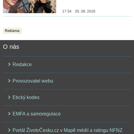
17:34 05. 08. 2026
Reklama:
O nás
Redakce
Provozovatel webu
Etický kodex
EMFA a samoregulace
Portál ŽivotvČesku.cz v Mapě médií a ratingu NFNZ