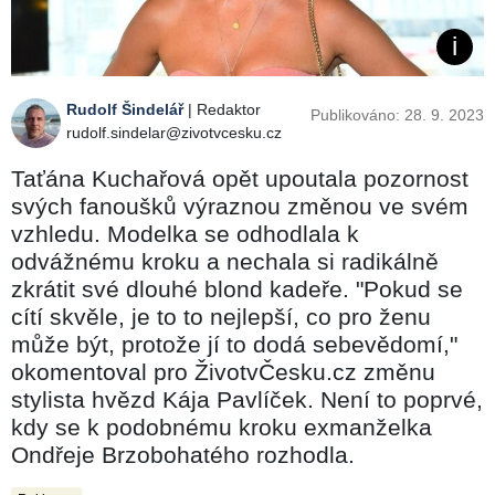
Rudolf Šindelář
| Redaktor
Publikováno: 28. 9. 2023
rudolf.sindelar@zivotvcesku.cz
Taťána Kuchařová opět upoutala pozornost
svých fanoušků výraznou změnou ve svém
vzhledu. Modelka se odhodlala k
odvážnému kroku a nechala si radikálně
zkrátit své dlouhé blond kadeře. "Pokud se
cítí skvěle, je to to nejlepší, co pro ženu
může být, protože jí to dodá sebevědomí,"
okomentoval pro ŽivotvČesku.cz změnu
stylista hvězd Kája Pavlíček. Není to poprvé,
kdy se k podobnému kroku exmanželka
Ondřeje Brzobohatého rozhodla.