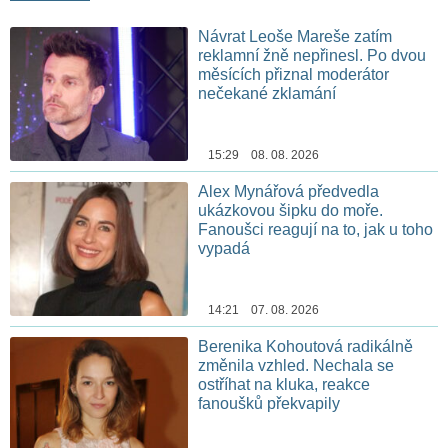
Návrat Leoše Mareše zatím
reklamní žně nepřinesl. Po dvou
měsících přiznal moderátor
nečekané zklamání
15:29 08. 08. 2026
Alex Mynářová předvedla
ukázkovou šipku do moře.
Fanoušci reagují na to, jak u toho
vypadá
14:21 07. 08. 2026
Berenika Kohoutová radikálně
změnila vzhled. Nechala se
ostříhat na kluka, reakce
fanoušků překvapily