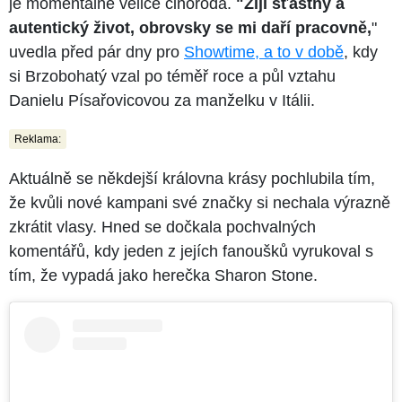
je momentálně velice činorodá.
"Žiji šťastný a
autentický život, obrovsky se mi daří pracovně,
"
uvedla před pár dny pro
Showtime, a to v době
, kdy
si Brzobohatý vzal po téměř roce a půl vztahu
Danielu Písařovicovou za manželku v Itálii.
Reklama:
Aktuálně se někdejší královna krásy pochlubila tím,
že kvůli nové kampani své značky si nechala výrazně
zkrátit vlasy. Hned se dočkala pochvalných
komentářů, kdy jeden z jejích fanoušků vyrukoval s
tím, že vypadá jako herečka Sharon Stone.