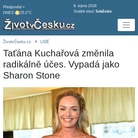
8. srpna 2026
Předpověd >
Svátek slaví:
Soběslav
DNES:
25.2°C
ŽivotvČesku.cz
LIDÉ
Taťána Kuchařová změnila
radikálně účes. Vypadá jako
Sharon Stone