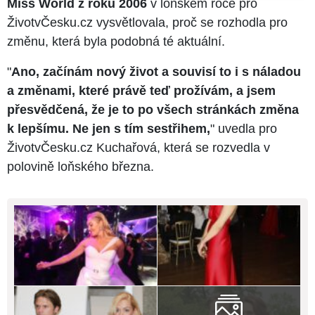
Miss World z roku 2006
v loňském roce pro
ŽivotvČesku.cz vysvětlovala, proč se rozhodla pro
změnu, která byla podobná té aktuální.
"
Ano, začínám nový život a souvisí to i s náladou
a změnami, které právě teď prožívám, a jsem
přesvědčená, že je to po všech stránkách změna
k lepšímu. Ne jen s tím sestřihem,
" uvedla pro
ŽivotvČesku.cz Kuchařová, která se rozvedla v
polovině loňského března.