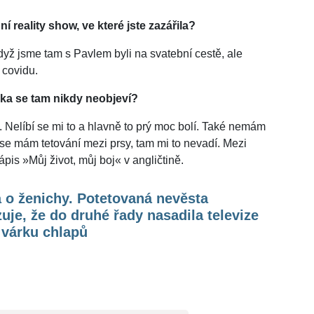
 reality show, ve které jste zazářila?
dyž jsme tam s Pavlem byli na svatební cestě, ale
 covidu.
rka se tam nikdy neobjeví?
. Nelíbí se mi to a hlavně to prý moc bolí. Také nemám
zase mám tetování mezi prsy, tam mi to nevadí. Mezi
s »Můj život, můj boj« v angličtině.
 o ženichy. Potetovaná nevěsta
uje, že do druhé řady nasadila televize
 várku chlapů