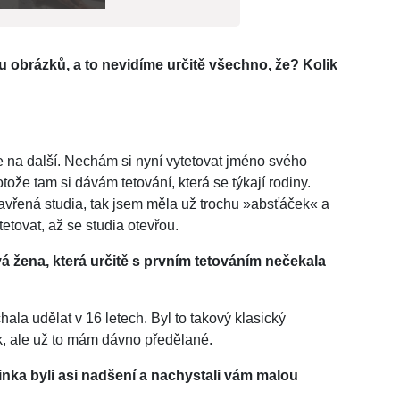
 obrázků, a to nevidíme určitě všechno, že? Kolik
 na další. Nechám si nyní vytetovat jméno svého
tože tam si dávám tetování, která se týkají rodiny.
avřená studia, tak jsem měla už trochu »absťáček« a
etovat, až se studia otevřou.
á žena, která určitě s prvním tetováním nečekala
hala udělat v 16 letech. Byl to takový klasický
k, ale už to mám dávno předělané.
inka byli asi nadšení a nachystali vám malou