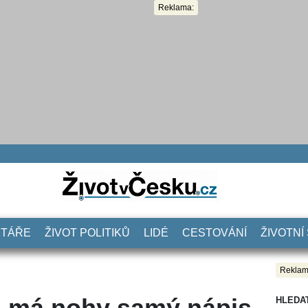
Reklama:
NTÁŘE
ŽIVOT POLITIKŮ
LIDÉ
CESTOVÁNÍ
ŽIVOTNÍ
Reklam
ta má nohy samý nápis
HLEDA