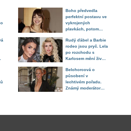
Boho předvedla
perfektní postavu ve
do
vykrojených
plavkách, potom
ukázala realitu svého
vá
Rudý ďábel a Barbie
těla
rodeo jsou pryč. Lela
po rozchodu s
Karlosem mění život i
image, tleská jí i
Belohorcová o
Sandeva
působení v
ků
lechtivém pořadu.
Známý moderátor
f
přiznal, že ji dírkou
sledoval pod dekou