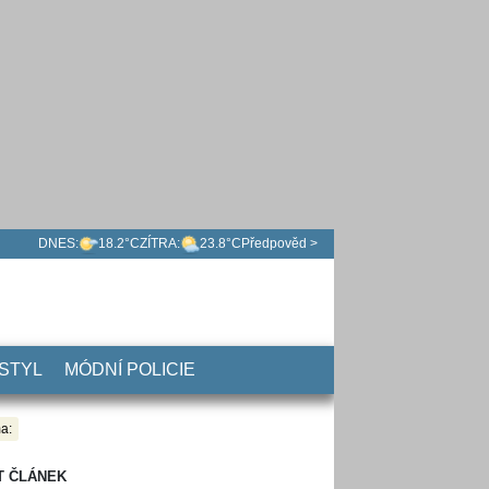
DNES:
18.2°C
ZÍTRA:
23.8°C
Předpověd >
 STYL
MÓDNÍ POLICIE
a:
T ČLÁNEK