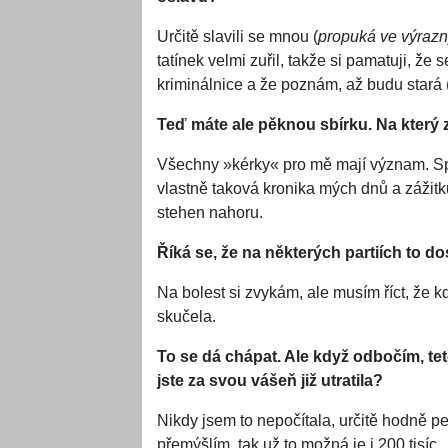
Určitě slavili se mnou (
propuká ve výraz
tatínek velmi zuřil, takže si pamatuji, že
kriminálnice a že poznám, až budu stará 
Teď máte ale pěknou sbírku. Na který 
Všechny »kérky« pro mě mají význam. Spoj
vlastně taková kronika mých dnů a zážitk
stehen nahoru.
Říká se, že na některých partiích to dost
Na bolest si zvykám, ale musím říct, že k
skučela.
To se dá chápat. Ale když odbočím, tet
jste za svou vášeň již utratila?
Nikdy jsem to nepočítala, určitě hodně pen
přemýšlím, tak už to možná je i 200 tisíc.