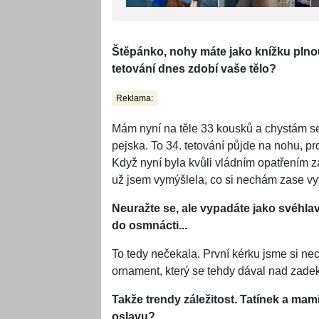
Štěpánko, nohy máte jako knížku plnou
tetování dnes zdobí vaše tělo?
Reklama:
Mám nyní na těle 33 kousků a chystám se
pejska. To 34. tetování půjde na nohu, pro
Když nyní byla kvůli vládním opatřením z
už jsem vymýšlela, co si nechám zase vyt
Neuražte se, ale vypadáte jako svéhlav
do osmnácti...
To tedy nečekala. První kérku jsme si nec
ornament, který se tehdy dával nad zade
Takže trendy záležitost. Tatínek a mam
oslavu?