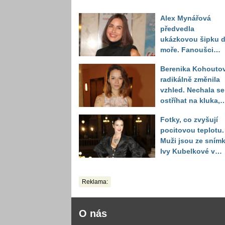
Alex Mynářová
předvedla
ukázkovou šipku 
moře. Fanoušci
reagují na to, jak u
Berenika Kohouto
toho vypadá
radikálně změnila
vzhled. Nechala se
ostříhat na kluka,
reakce fanoušků
Fotky, co zvyšují
překvapily
pocitovou teplotu.
Muži jsou ze sním
Ivy Kubelkové v
plavkách úplně pa
Reklama:
O nás