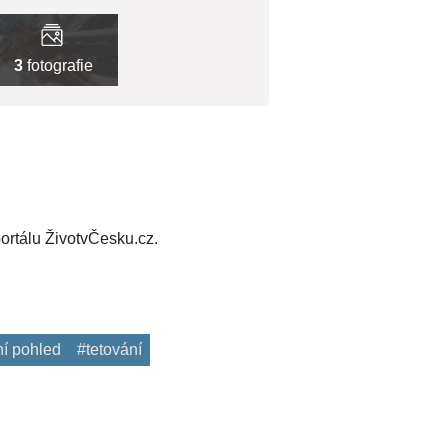
3
fotografie
ortálu ŽivotvČesku.cz.
ní pohled
#tetování