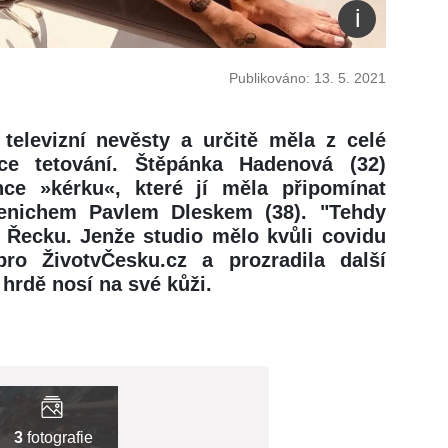
Publikováno: 13. 5. 2021
 televizní nevěsty a určitě měla z celé
íce tetování. Štěpánka Hadenová (32)
nce »kérku«, které jí měla připomínat
ženichem Pavlem Dleskem (38). "Tehdy
v Řecku. Jenže studio mělo kvůli covidu
pro ŽivotvČesku.cz a prozradila další
hrdě nosí na své kůži.
3
fotografie