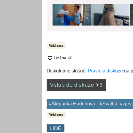
Reklama:
Diskutujme slušně.
Pravidla diskuze
na p
Vstup do diskuze
6
#Štěpánka Hadenová
#Svatba na prv
Reklama:
LIDÉ