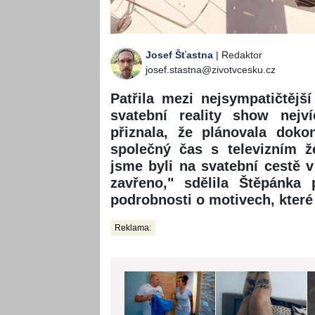
Josef Šťastna
| Redaktor
josef.stastna@zivotvcesku.cz
Patřila mezi nejsympatičtější
svatební reality show nejv
přiznala, že plánovala doko
společný čas s televizním 
jsme byli na svatební cestě 
zavřeno," sdělila Štěpánka 
podrobnosti o motivech, které 
Reklama: