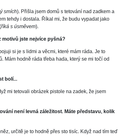
ný smích
). Přišla jsem domů s tetování nad zadkem a
 sem tehdy i dostala. Říkal mi, že budu vypadat jako
(
říká s úsměvem
).
z motivů jste nejvíce pyšná?
uji si je s lidmi a věcmi, které mám ráda. Je to
ů. Mám hodně ráda třeba hada, který se mi točí od
 bolí...
dyž mi tetovali obrázek pistole na zadek, že jsem
ování není levná záležitost. Máte představu, kolik
ěz, určitě je to hodně přes sto tisíc. Když nad tím teď