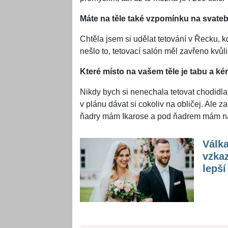
Máte na těle také vzpomínku na svatební
Chtěla jsem si udělat tetování v Řecku, k
nešlo to, tetovací salón měl zavřeno kvůli
Které místo na vašem těle je tabu a ké
Nikdy bych si nenechala tetovat chodidla
v plánu dávat si cokoliv na obličej. Ale 
ňadry mám Ikarose a pod ňadrem mám nápi
Válka
vzkaz
lepší