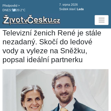
7. srpna 2026
Předpověd >
Svátek slaví:
Lada
DNES:
20.2°C
Televizní ženich René je stále
nezadaný. Skočí do ledové
vody a vyleze na Sněžku,
popsal ideální partnerku