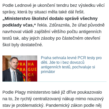
Podle Lednové je ukončení tendru bez výsledku věcí
správy, která by situaci měla také dál řešit.
„Ministerstvo školství dodalo správě všechny
podklady včas,“
řekla. Zdůraznila, že úřad původně
navrhoval vládě zajištění většího počtu antigenních
testů tak, aby jejich zásoby po částečném otevření
škol byly dostatečné.
Praha sehnala levné PCR testy pro
děti. Jde to i bez dovozců
antigenních testů, pochvaluje si
primátor
Podle Plagy ministerstvo také již dříve poukazovalo
na to, že rychlý centralizovaný nákup mimo nouzový
stav je problematický. Pandemický zákon podle něj