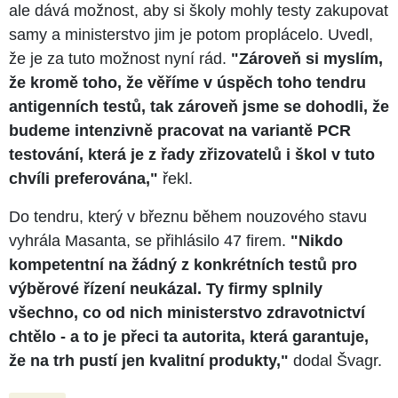
ale dává možnost, aby si školy mohly testy zakupovat
samy a ministerstvo jim je potom proplácelo. Uvedl,
že je za tuto možnost nyní rád.
"Zároveň si myslím,
že kromě toho, že věříme v úspěch toho tendru
antigenních testů, tak zároveň jsme se dohodli, že
budeme intenzivně pracovat na variantě PCR
testování, která je z řady zřizovatelů i škol v tuto
chvíli preferována,"
řekl.
Do tendru, který v březnu během nouzového stavu
vyhrála Masanta, se přihlásilo 47 firem.
"Nikdo
kompetentní na žádný z konkrétních testů pro
výběrové řízení neukázal. Ty firmy splnily
všechno, co od nich ministerstvo zdravotnictví
chtělo - a to je přeci ta autorita, která garantuje,
že na trh pustí jen kvalitní produkty,"
dodal Švagr.