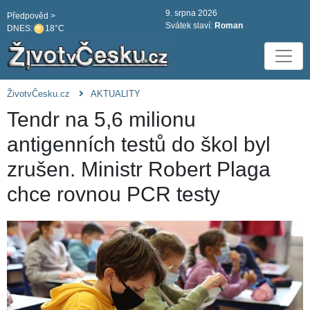
9. srpna 2026
Předpověd >
Svátek slaví:
Roman
DNES:
18°C
ŽivotvČesku.cz
AKTUALITY
Tendr na 5,6 milionu
antigenních testů do škol byl
zrušen. Ministr Robert Plaga
chce rovnou PCR testy