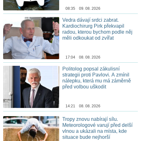
08:35 09. 08. 2026
Vedra dávají srdci zabrat.
Kardiochirurg Pirk překvapil
radou, kterou bychom podle něj
měli odkoukat od zvířat
17:04 08. 08. 2026
Politolog popsal zákulisní
strategii proti Pavlovi. A zmínil
nálepku, která mu má záměrně
před volbou uškodit
14:21 08. 08. 2026
Tropy znovu nabírají sílu.
Meteorologové varují před delší
vlnou a ukázali na místa, kde
situace bude nejhorší