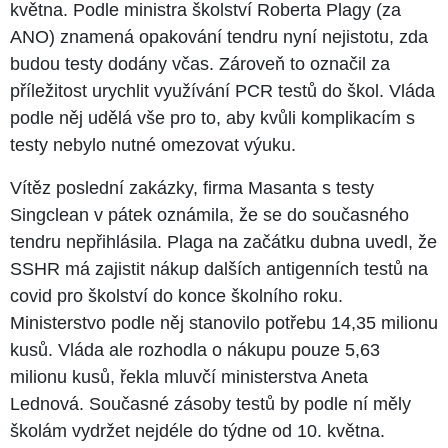
května. Podle ministra školství Roberta Plagy (za
ANO) znamená opakování tendru nyní nejistotu, zda
budou testy dodány včas. Zároveň to označil za
příležitost urychlit využívání PCR testů do škol. Vláda
podle něj udělá vše pro to, aby kvůli komplikacím s
testy nebylo nutné omezovat výuku.
Vítěz poslední zakázky, firma Masanta s testy
Singclean v pátek oznámila, že se do současného
tendru nepřihlásila. Plaga na začátku dubna uvedl, že
SSHR má zajistit nákup dalších antigenních testů na
covid pro školství do konce školního roku.
Ministerstvo podle něj stanovilo potřebu 14,35 milionu
kusů. Vláda ale rozhodla o nákupu pouze 5,63
milionu kusů, řekla mluvčí ministerstva Aneta
Lednová. Současné zásoby testů by podle ní měly
školám vydržet nejdéle do týdne od 10. května.