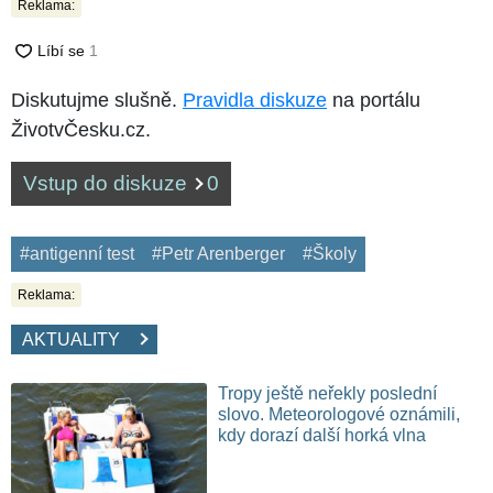
Reklama:
Diskutujme slušně.
Pravidla diskuze
na portálu
ŽivotvČesku.cz.
Vstup do diskuze
0
#antigenní test
#Petr Arenberger
#Školy
Reklama:
AKTUALITY
Tropy ještě neřekly poslední
slovo. Meteorologové oznámili,
kdy dorazí další horká vlna