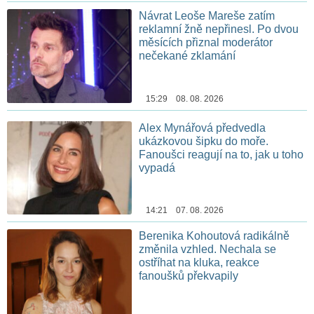
Návrat Leoše Mareše zatím
reklamní žně nepřinesl. Po dvou
měsících přiznal moderátor
nečekané zklamání
15:29 08. 08. 2026
Alex Mynářová předvedla
ukázkovou šipku do moře.
Fanoušci reagují na to, jak u toho
vypadá
14:21 07. 08. 2026
Berenika Kohoutová radikálně
změnila vzhled. Nechala se
ostříhat na kluka, reakce
fanoušků překvapily