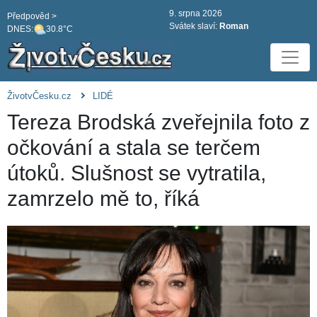
9. srpna 2026
Předpověd >
Svátek slaví:
Roman
DNES:
30.8°C
ŽivotvČesku.cz
LIDÉ
Tereza Brodská zveřejnila foto z
očkování a stala se terčem
útoků. Slušnost se vytratila,
zamrzelo mě to, říká