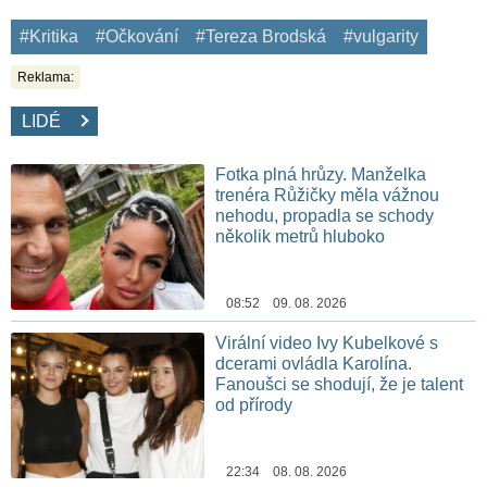
#Kritika
#Očkování
#Tereza Brodská
#vulgarity
Reklama:
LIDÉ
Fotka plná hrůzy. Manželka
trenéra Růžičky měla vážnou
nehodu, propadla se schody
několik metrů hluboko
08:52 09. 08. 2026
Virální video Ivy Kubelkové s
dcerami ovládla Karolína.
Fanoušci se shodují, že je talent
od přírody
22:34 08. 08. 2026