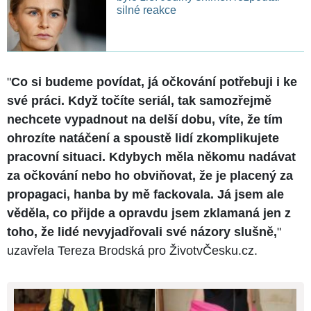
silné reakce
"
Co si budeme povídat, já očkování potřebuji i ke
své práci. Když točíte seriál, tak samozřejmě
nechcete vypadnout na delší dobu, víte, že tím
ohrozíte natáčení a spoustě lidí zkomplikujete
pracovní situaci. Kdybych měla někomu nadávat
za očkování nebo ho obviňovat, že je placený za
propagaci, hanba by mě fackovala. Já jsem ale
věděla, co přijde a opravdu jsem zklamaná jen z
toho, že lidé nevyjadřovali své názory slušně,
"
uzavřela Tereza Brodská pro ŽivotvČesku.cz.