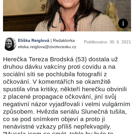
Eliška Reiglová
| Redaktorka
Publikováno: 30. 6. 2021
eliska.reiglova@zivotvcesku.cz
Herečka Tereza Brodská (53) dostala už
druhou dávku vakcíny proti covidu a na
sociální síti se pochlubila fotografií z
očkování. V komentářích se okamžitě
spustila vlna kritiky, někteří herečku obvinili
z placené propagace očkování, jiní svůj
negativní názor vyjadřovali i velmi vulgárním
způsobem. Hvězda seriálu Slunečná tušila,
co se pod snímkem objeví a proto ji
nenávistné vzkazy příliš nepřekvapily.
"Musela jsem se smát, tohle by bylo to