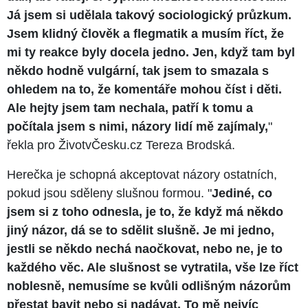
Já jsem si udělala takový sociologický průzkum.
Jsem klidný člověk a flegmatik a musím říct, že
mi ty reakce byly docela jedno. Jen, když tam byl
někdo hodně vulgární, tak jsem to smazala s
ohledem na to, že komentáře mohou číst i děti.
Ale hejty jsem tam nechala, patří k tomu a
počítala jsem s nimi, názory lidí mě zajímaly,
"
řekla pro ŽivotvČesku.cz Tereza Brodská.
Herečka je schopná akceptovat názory ostatních,
pokud jsou sděleny slušnou formou. "
Jediné, co
jsem si z toho odnesla, je to, že když má někdo
jiný názor, dá se to sdělit slušně. Je mi jedno,
jestli se někdo nechá naočkovat, nebo ne, je to
každého věc. Ale slušnost se vytratila, vše lze říct
noblesně, nemusíme se kvůli odlišným názorům
přestat bavit nebo si nadávat. To mě nejvíc