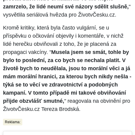
zamrzelo, že lidé neumí své názory sdělit slušně,
"
vysvětlila seriálová hvězda pro ŽivotvČesku.cz.
Kromě kritiky, která byla často vulgární, se u
příspěvku o očkování objevily i komentáře, v nichž
lidé herečku obviňovali z toho, že je placená za
propagaci vakcíny. "
Musela jsem se smát, tohle by
bylo to poslední, za co bych se nechala platit. V
životě bych to neudělala, jsou to morální věci a já
mám morální hranici, za kterou bych nikdy nešla -
týká se to věcí ve zdravotnictví a podobných
kampaní. V tomto případě mi takové obviňování
přijde obzvlášť smutné,
" reagovala na obvinění pro
ŽivotvČesku.cz Tereza Brodská.
Reklama: