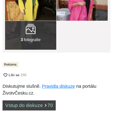
3
fotografie
Reklama:
Diskutujme slušně.
Pravidla diskuze
na portálu
ŽivotvČesku.cz.
Vstup do diskuze
70