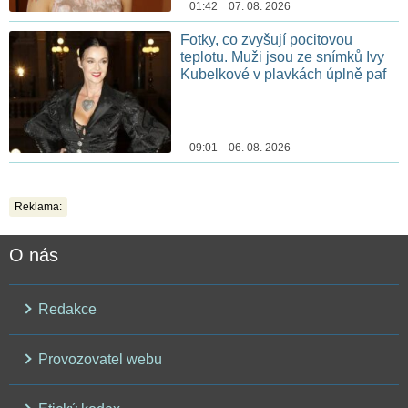
01:42 07. 08. 2026
Fotky, co zvyšují pocitovou
teplotu. Muži jsou ze snímků Ivy
Kubelkové v plavkách úplně paf
09:01 06. 08. 2026
Reklama:
O nás
Redakce
Provozovatel webu