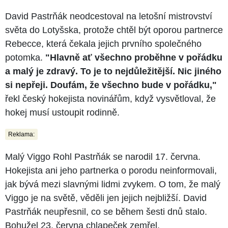
David Pastrňák neodcestoval na letošní mistrovství
světa do Lotyšska, protože chtěl být oporou partnerce
Rebecce, která čekala jejich prvního společného
potomka.
"Hlavně ať všechno proběhne v pořádku
a malý je zdravý. To je to nejdůležitější. Nic jiného
si nepřeji. Doufám, že všechno bude v pořádku,"
řekl český hokejista novinářům, když vysvětloval, že
hokej musí ustoupit rodinně.
Reklama:
Malý Viggo Rohl Pastrňák se narodil 17. června.
Hokejista ani jeho partnerka o porodu neinformovali,
jak bývá mezi slavnými lidmi zvykem. O tom, že malý
Viggo je na světě, věděli jen jejich nejbližší. David
Pastrňák neupřesnil, co se během šesti dnů stalo.
Bohužel 23. června chlapeček zemřel.