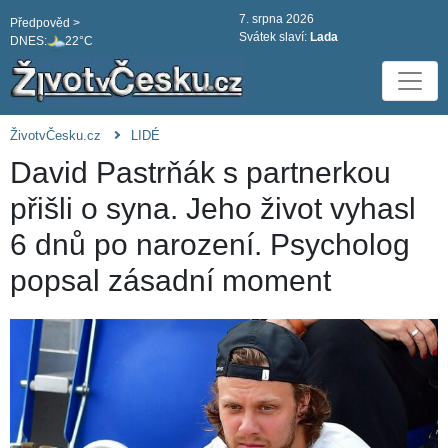
7. srpna 2026
Předpověd >
Svátek slaví:
Lada
DNES:
22°C
ŽivotvČesku.cz
LIDÉ
David Pastrňák s partnerkou
přišli o syna. Jeho život vyhasl
6 dnů po narození. Psycholog
popsal zásadní moment