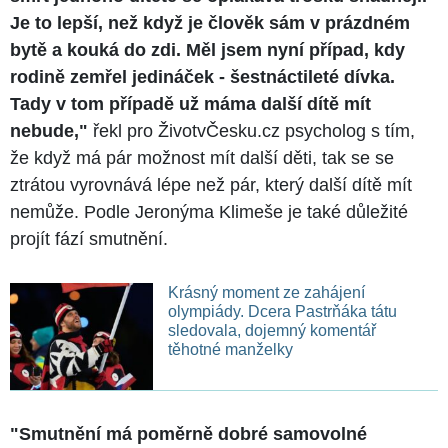
Je to lepší, než když je člověk sám v prázdném
bytě a kouká do zdi. Měl jsem nyní případ, kdy
rodině zemřel jedináček - šestnáctileté dívka.
Tady v tom případě už máma další dítě mít
nebude,"
řekl pro ŽivotvČesku.cz psycholog s tím,
že když má pár možnost mít další děti, tak se se
ztrátou vyrovnává lépe než pár, který další dítě mít
nemůže. Podle Jeronýma Klimeše je také důležité
projít fází smutnění.
Krásný moment ze zahájení
olympiády. Dcera Pastrňáka tátu
sledovala, dojemný komentář
těhotné manželky
"Smutnění má poměrně dobré samovolné