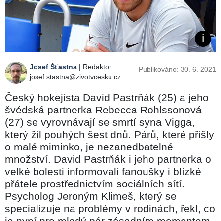
Josef Šťastna
| Redaktor
Publikováno: 30. 6. 2021
josef.stastna@zivotvcesku.cz
Český hokejista David Pastrňák (25) a jeho
švédská partnerka Rebecca Rohlssonová
(27) se vyrovnávají se smrtí syna Vigga,
který žil pouhých šest dnů. Párů, které přišly
o malé miminko, je nezanedbatelné
množství. David Pastrňák i jeho partnerka o
velké bolesti informovali fanoušky i blízké
přátele prostřednictvím sociálních sítí.
Psycholog Jeroným Klimeš, který se
specializuje na problémy v rodinách, řekl, co
je nyní pro mladý pár zásadním momentem.