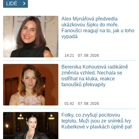
LIDÉ
Alex Mynářová předvedla
ukázkovou šipku do moře.
Fanoušci reagují na to, jak u toho
vypadá
14:21 07. 08. 2026
Berenika Kohoutová radikálně
změnila vzhled. Nechala se
ostříhat na kluka, reakce
fanoušků překvapily
01:42 07. 08. 2026
Fotky, co zvyšují pocitovou
teplotu. Muži jsou ze snímků Ivy
Kubelkové v plavkách úplně paf