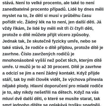
stává. Není to velké procento, ale také to není
zanedbatelné procento případů. Lidé by dnes měli
myslet na to, že dětí si musí v průběhu času
pořídit víc. Žádný lék na to není, jen další děti. Já
vždy říkám, že lidé by měli mít tři či čtyři děti,
protože o dítě můžete přijít vícero způsoby.
Jednak tak, že skutečně fyzicky umře, nebo se
také stává, že rodiče o dítě přijdou, protože dítě je
zavrhne. Číslo zavržených rodičů je
mnohonásobně vyšší než počet těch, kterým dítě
umře. U mužů je to až 30 procent. Dítě je zavrhne
a odcizí se jim a není žádný kontakt. Když přijde
stáří, tak by měl člověk vidět, že výchova přinesla
nějaké plody. Hlavní doporučení pro mladé rodiče
je to, aby nikdy nešetřili na dětech. Když na vás
mluví dvě další děti, o které se musíte starat, tak
smrt jednoho dítěte se oplakává trošku snadněji.