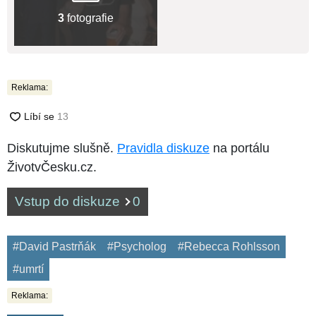
3
fotografie
Reklama:
Diskutujme slušně.
Pravidla diskuze
na portálu
ŽivotvČesku.cz.
Vstup do diskuze
0
#David Pastrňák
#Psycholog
#Rebecca Rohlsson
#umrtí
Reklama: