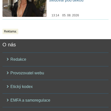
sledoval pod dekou
13:14 05. 08. 2026
Reklama:
O nás
Redakce
Provozovatel webu
Etický kodex
EMFA a samoregulace