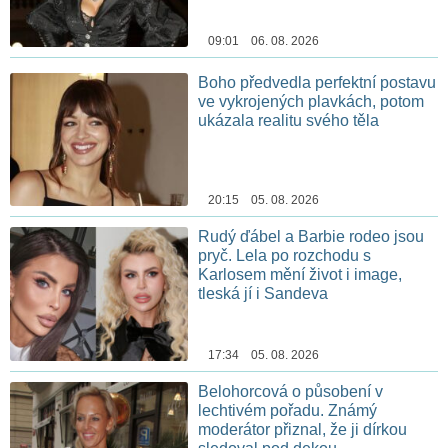
09:01 06. 08. 2026
Boho předvedla perfektní postavu
ve vykrojených plavkách, potom
ukázala realitu svého těla
20:15 05. 08. 2026
Rudý ďábel a Barbie rodeo jsou
pryč. Lela po rozchodu s
Karlosem mění život i image,
tleská jí i Sandeva
17:34 05. 08. 2026
Belohorcová o působení v
lechtivém pořadu. Známý
moderátor přiznal, že ji dírkou