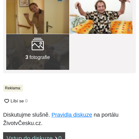
3
fotografie
Reklama:
Diskutujme slušně.
Pravidla diskuze
na portálu
ŽivotvČesku.cz.
Vstup do diskuze
0