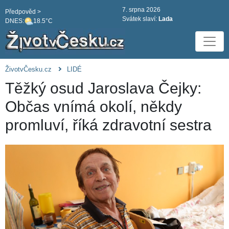
7. srpna 2026
Předpověd >
Svátek slaví:
Lada
DNES:
18.5°C
ŽivotvČesku.cz
LIDÉ
Těžký osud Jaroslava Čejky:
Občas vnímá okolí, někdy
promluví, říká zdravotní sestra