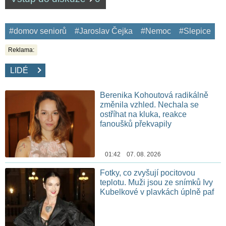
#domov seniorů
#Jaroslav Čejka
#Nemoc
#Slepice
Reklama:
LIDÉ
Berenika Kohoutová radikálně
změnila vzhled. Nechala se
ostříhat na kluka, reakce
fanoušků překvapily
01:42 07. 08. 2026
Fotky, co zvyšují pocitovou
teplotu. Muži jsou ze snímků Ivy
Kubelkové v plavkách úplně paf