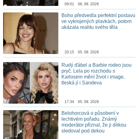
09:01 06. 08. 2026
Boho předvedla perfektní postavu
ve vykrojených plavkách, potom
ukázala realitu svého těla
20:15 05. 08. 2026
Rudý ďábel a Barbie rodeo jsou
pryč. Lela po rozchodu s
Karlosem mění život i image,
tleská jí i Sandeva
17:34 05. 08. 2026
Belohorcová o působení v
lechtivém pořadu. Známý
moderátor přiznal, že ji dírkou
sledoval pod dekou