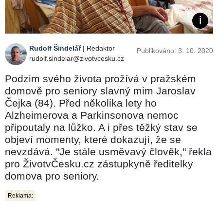
Rudolf Šindelář
| Redaktor
Publikováno: 3. 10. 2020
rudolf.sindelar@zivotvcesku.cz
Podzim svého života prožívá v pražském
domově pro seniory slavný mim Jaroslav
Čejka (84). Před několika lety ho
Alzheimerova a Parkinsonova nemoc
připoutaly na lůžko. A i přes těžký stav se
objeví momenty, které dokazují, že se
nevzdává. "Je stále usměvavý člověk," řekla
pro ŽivotvČesku.cz zástupkyně ředitelky
domova pro seniory.
Reklama: