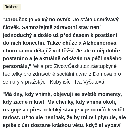
Reklama:
"
Jaroušek je velký bojovník. Je stále usměvavý
člověk. Samozřejmě zdravotní stav není
jednoduchý a došlo už před časem k postižení
dolních končetin. Takže chůze a Alzheimerova
choroba mu dělají život těžší. Je ale o něj dobře
postaráno a je aktuálně odkázán na péči našeho
personálu
," řekla pro ŽivotvČesku.cz zástupkyně
ředitelky pro zdravotně sociální útvar z Domova pro
seniory v pražských Kobylisích Iva Vyšatová.
"
Má dny, kdy vnímá, objevují se světlé momenty,
kdy začne mluvit. Má chvilky, kdy vnímá okolí,
reaguje a i přes nelehký stav je v jeho očích vidět
radost. Už to ale není tak, že by mluvil plynule, ale
spíše z úst dostane krátkou větu, když si vybaví