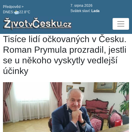
7. srpna 2026
Předpověd >
Svátek slaví:
Lada
DNES:
22.8°C
Tisíce lidí očkovaných v Česku.
Roman Prymula prozradil, jestli
se u někoho vyskytly vedlejší
účinky