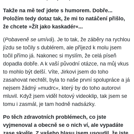
Takže na mě teď jdete s humorem. Dobře...
Položím tedy dotaz tak, že mi to natáčení přišlo,
že chcete »Žít jako kaskadér«...
(
Pobaveně se umívá
). Je to tak, že záběry na rychlou
jízdu se točily s dublérem, ale příjezd k molu jsem
točil přímo já. Nakonec si myslím, že celá píseň
dopadla dobře. A k vaší původní otázce, na můj vkus
to mohlo být delší. Víte, Jirkovi jsem do toho
zasahovat nechtěl, byla to naše první spolupráce a já
nejsem žádný »mudrc«, který by do toho autorovi
mluvil. Když jsem viděl hotový videoklip, tak jsem se
tomu i zasmál, je tam hodně nadsázky.
Po těch zdravotních problémech, co jste
vyjmenoval a obecně se o nich ví, ale vypadáte
zase skvěle. Z vašeho hlasu jsem usoudil, že jste