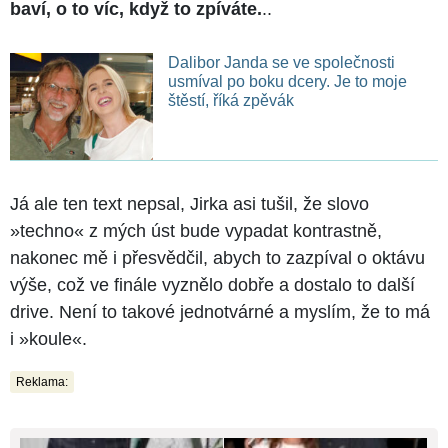
baví, o to víc, když to zpíváte.
..
Dalibor Janda se ve společnosti
usmíval po boku dcery. Je to moje
štěstí, říká zpěvák
Já ale ten text nepsal, Jirka asi tušil, že slovo
»techno« z mých úst bude vypadat kontrastně,
nakonec mě i přesvědčil, abych to zazpíval o oktávu
výše, což ve finále vyznělo dobře a dostalo to další
drive. Není to takové jednotvárné a myslím, že to má
i »koule«.
Reklama: