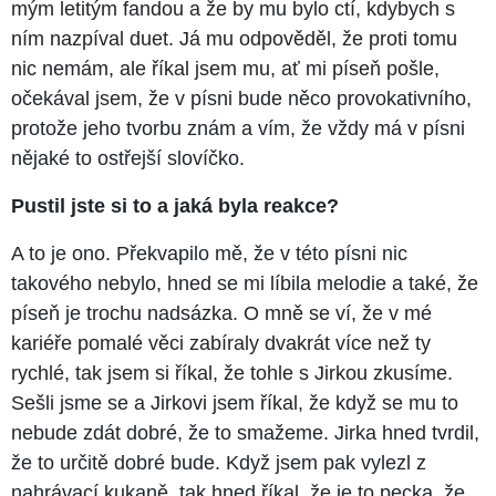
mým letitým fandou a že by mu bylo ctí, kdybych s
ním nazpíval duet. Já mu odpověděl, že proti tomu
nic nemám, ale říkal jsem mu, ať mi píseň pošle,
očekával jsem, že v písni bude něco provokativního,
protože jeho tvorbu znám a vím, že vždy má v písni
nějaké to ostřejší slovíčko.
Pustil jste si to a jaká byla reakce?
A to je ono. Překvapilo mě, že v této písni nic
takového nebylo, hned se mi líbila melodie a také, že
píseň je trochu nadsázka. O mně se ví, že v mé
kariéře pomalé věci zabíraly dvakrát více než ty
rychlé, tak jsem si říkal, že tohle s Jirkou zkusíme.
Sešli jsme se a Jirkovi jsem říkal, že když se mu to
nebude zdát dobré, že to smažeme. Jirka hned tvrdil,
že to určitě dobré bude. Když jsem pak vylezl z
nahrávací kukaně, tak hned říkal, že je to pecka, že