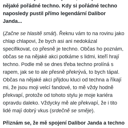
nějaké pořádné techno. Kdy si pořádné techno
naposledy pustil přímo legendární Dalibor
Janda...
(
Začne se hlasitě smát
). Řeknu vám to na rovinu jako
chlap chlapovi, že bych asi ani nedokázal
specifikovat, co přesně je techno. Občas ho poznám,
občas se na nějaké akci potkáme s lidmi, kteří hrají
techno. Podle mě se dnes třeba techno prolíná s
rapem, jak se to ale přesně překrývá, to bych tápal.
Občas na nějaké akci přijdou kluci od techna a říkají
mi, že jsou moji velcí fandové, to mě vždy hodně
překvapí, protože od tohoto stylu je moje kariéra
opravdu daleko. Vždycky mě ale překvapí, že i tito
lidé mají dobrý vkus (
srdečně se směje
).
Přiznám se, že mě spojení Dalibor Janda a techno