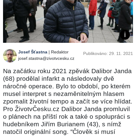
Josef Šťastna
| Redaktor
Publikováno: 29. 11. 2021
josef.stastna@zivotvcesku.cz
Na začátku roku 2021 zpěvák Dalibor Janda
(68) prodělal infarkt a následovaly dvě
náročné operace. Bylo to období, po kterém
musel interpret s nezaměnitelným hlasem
zpomalit životní tempo a začít se více hlídat.
Pro ŽivotvČesku.cz Dalibor Janda promluvil
o plánech na příští rok a také o spolupráci s
hudebníkem Jiřím Burianem (43), s nímž
natočil originální song. "Člověk si musí