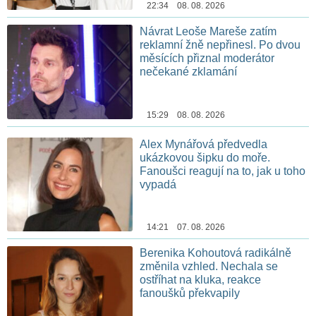
22:34 08. 08. 2026
Návrat Leoše Mareše zatím
reklamní žně nepřinesl. Po dvou
měsících přiznal moderátor
nečekané zklamání
15:29 08. 08. 2026
Alex Mynářová předvedla
ukázkovou šipku do moře.
Fanoušci reagují na to, jak u toho
vypadá
14:21 07. 08. 2026
Berenika Kohoutová radikálně
změnila vzhled. Nechala se
ostříhat na kluka, reakce
fanoušků překvapily