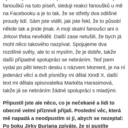
fanoušků na tuto píseň, sleduji reakci fanoušků u mě
na Facebooku a je to tak, že se střetly dva odlišné
proudy lidí. Sám jste viděl, jak jste řekl, že to působí
někde tak a jinde jinak. A moji skalní fanoušci ani o
Jirkovi třeba nevěděli. Další zase netušili, že bych já
mohl něco takového nazpívat. Spojujeme dva
rozdílné světy, ale to si myslím, že je dobře, takže
další případné spolupráci se nebráním. Teď jsem
vydal po pěti letech desku s názvem Moment, je na ní
jedenáct věcí a dvě písničky mi dělal Xindl X, další
text mi dělala spisovatelka Markéta Harasimová,
takže já se nebráním žádné spolupráci s mladými.
Připustil jste ale něco, co je nečekané a lidi to
obecně velmi příznivě přijali. Poslední věc, která
mě napadá a neodpustím si ji, abych se nezeptal:
Po boku Jirky Buriana zpíváte, že si pustíte