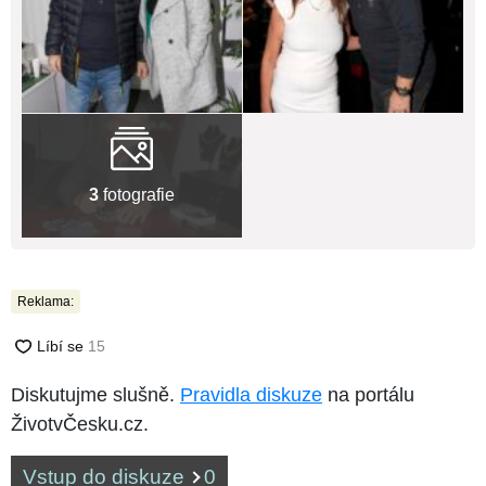
3
fotografie
Reklama:
Diskutujme slušně.
Pravidla diskuze
na portálu
ŽivotvČesku.cz.
Vstup do diskuze
0