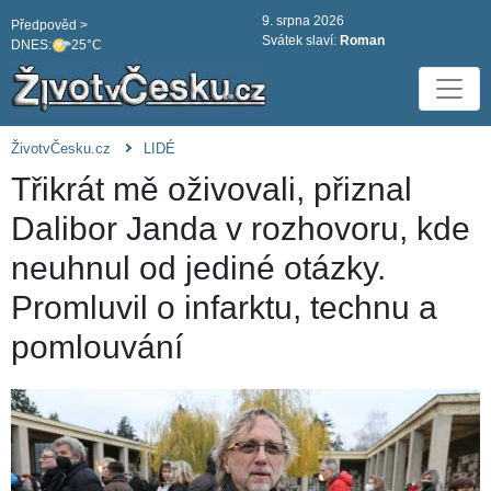
9. srpna 2026
Předpověd >
Svátek slaví:
Roman
DNES:
25°C
ŽivotvČesku.cz
LIDÉ
Třikrát mě oživovali, přiznal
Dalibor Janda v rozhovoru, kde
neuhnul od jediné otázky.
Promluvil o infarktu, technu a
pomlouvání