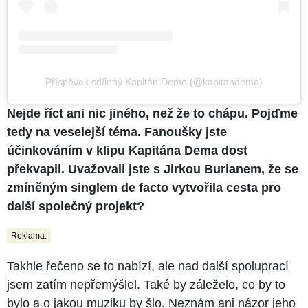
Příspěvek sdílený Kapitán Demo (@kapitandemo)
Nejde říct ani nic jiného, než že to chápu. Pojďme
tedy na veselejší téma. Fanoušky jste
účinkováním v klipu Kapitána Dema dost
překvapil. Uvažovali jste s Jirkou Burianem, že se
zmíněným singlem de facto vytvořila cesta pro
další společný projekt?
Reklama:
Takhle řečeno se to nabízí, ale nad další spoluprací
jsem zatím nepřemýšlel. Také by záleželo, co by to
bylo a o jakou muziku by šlo. Neznám ani názor jeho