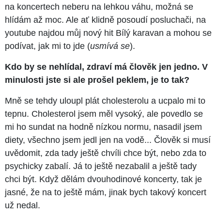
na koncertech neberu na lehkou váhu, možná se
hlídám až moc. Ale ať klidně posoudí posluchači, na
youtube najdou můj nový hit Bílý karavan a mohou se
podívat, jak mi to jde (
usmívá se
).
Kdo by se nehlídal, zdraví má člověk jen jedno. V
minulosti jste si ale prošel peklem, je to tak?
Mně se tehdy uloupl plát cholesterolu a ucpalo mi to
tepnu. Cholesterol jsem měl vysoký, ale povedlo se
mi ho sundat na hodně nízkou normu, nasadil jsem
diety, všechno jsem jedl jen na vodě... Člověk si musí
uvědomit, zda tady ještě chvíli chce být, nebo zda to
psychicky zabalí. Já to ještě nezabalil a ještě tady
chci být. Když dělám dvouhodinové koncerty, tak je
jasné, že na to ještě mám, jinak bych takový koncert
už nedal.