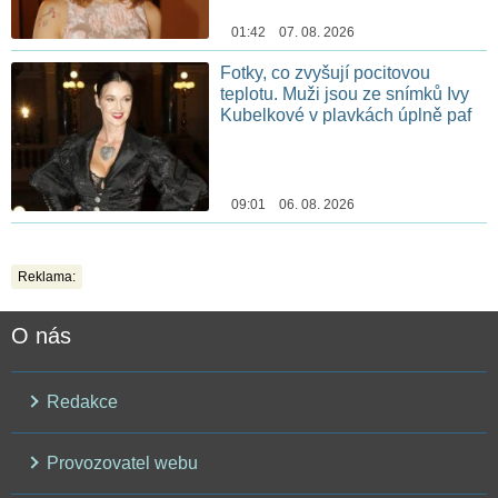
01:42 07. 08. 2026
Fotky, co zvyšují pocitovou
teplotu. Muži jsou ze snímků Ivy
Kubelkové v plavkách úplně paf
09:01 06. 08. 2026
Reklama:
O nás
Redakce
Provozovatel webu