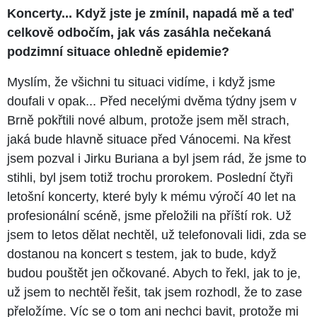
Koncerty... Když jste je zmínil, napadá mě a teď
celkově odbočím, jak vás zasáhla nečekaná
podzimní situace ohledně epidemie?
Myslím, že všichni tu situaci vidíme, i když jsme
doufali v opak... Před necelými dvěma týdny jsem v
Brně pokřtili nové album, protože jsem měl strach,
jaká bude hlavně situace před Vánocemi. Na křest
jsem pozval i Jirku Buriana a byl jsem rád, že jsme to
stihli, byl jsem totiž trochu prorokem. Poslední čtyři
letošní koncerty, které byly k mému výročí 40 let na
profesionální scéně, jsme přeložili na příští rok. Už
jsem to letos dělat nechtěl, už telefonovali lidi, zda se
dostanou na koncert s testem, jak to bude, když
budou pouštět jen očkované. Abych to řekl, jak to je,
už jsem to nechtěl řešit, tak jsem rozhodl, že to zase
přeložíme. Víc se o tom ani nechci bavit, protože mi