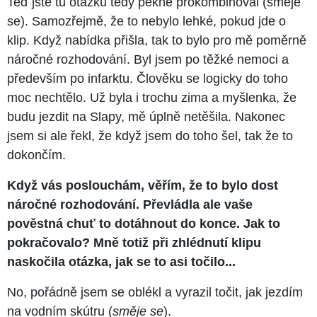
Teď jste tu otázku tedy pěkně prokombinoval (směje
se). Samozřejmě, že to nebylo lehké, pokud jde o
klip. Když nabídka přišla, tak to bylo pro mě poměrně
náročné rozhodování. Byl jsem po těžké nemoci a
především po infarktu. Člověku se logicky do toho
moc nechtělo. Už byla i trochu zima a myšlenka, že
budu jezdit na Slapy, mě úplně netěšila. Nakonec
jsem si ale řekl, že když jsem do toho šel, tak že to
dokončím.
Když vás poslouchám, věřím, že to bylo dost
náročné rozhodování. Převládla ale vaše
pověstná chuť to dotáhnout do konce. Jak to
pokračovalo? Mně totiž při zhlédnutí klipu
naskočila otázka, jak se to asi točilo...
No, pořádně jsem se oblékl a vyrazil točit, jak jezdím
na vodním skútru (
směje se
).