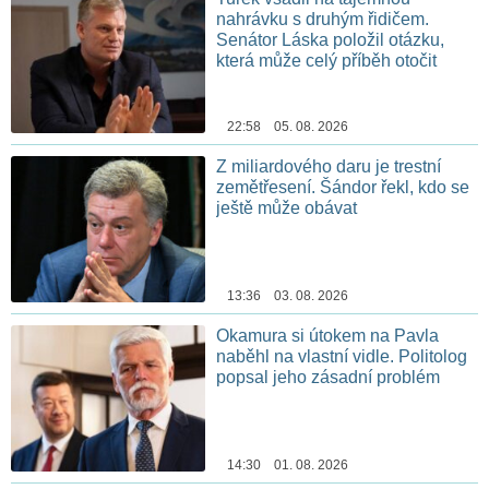
nahrávku s druhým řidičem.
Senátor Láska položil otázku,
která může celý příběh otočit
22:58 05. 08. 2026
Z miliardového daru je trestní
zemětřesení. Šándor řekl, kdo se
ještě může obávat
13:36 03. 08. 2026
Okamura si útokem na Pavla
naběhl na vlastní vidle. Politolog
popsal jeho zásadní problém
14:30 01. 08. 2026