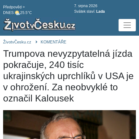
7. srpna 2026
Předpověd >
Svátek slaví:
Lada
DNES:
25.5°C
ŽivotvČesku.cz
KOMENTÁŘE
Trumpova nevyzpytatelná jízda
pokračuje, 240 tisíc
ukrajinských uprchlíků v USA je
v ohrožení. Za neobvyklé to
označil Kalousek