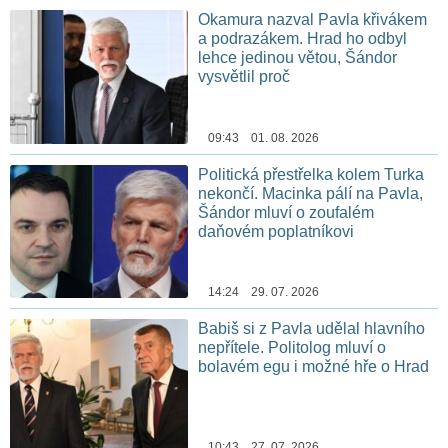
Okamura nazval Pavla křivákem
a podrazákem. Hrad ho odbyl
lehce jedinou větou, Šándor
vysvětlil proč
09:43 01. 08. 2026
Politická přestřelka kolem Turka
nekončí. Macinka pálí na Pavla,
Šándor mluví o zoufalém
daňovém poplatníkovi
14:24 29. 07. 2026
Babiš si z Pavla udělal hlavního
nepřítele. Politolog mluví o
bolavém egu i možné hře o Hrad
10:43 27. 07. 2026