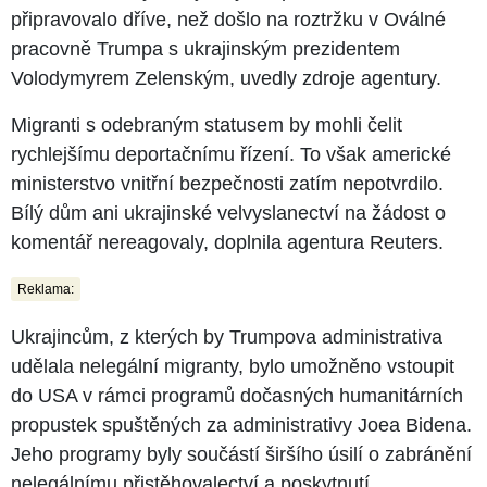
připravovalo dříve, než došlo na roztržku v Oválné
pracovně Trumpa s ukrajinským prezidentem
Volodymyrem Zelenským, uvedly zdroje agentury.
Migranti s odebraným statusem by mohli čelit
rychlejšímu deportačnímu řízení. To však americké
ministerstvo vnitřní bezpečnosti zatím nepotvrdilo.
Bílý dům ani ukrajinské velvyslanectví na žádost o
komentář nereagovaly, doplnila agentura Reuters.
Reklama:
Ukrajincům, z kterých by Trumpova administrativa
udělala nelegální migranty, bylo umožněno vstoupit
do USA v rámci programů dočasných humanitárních
propustek spuštěných za administrativy Joea Bidena.
Jeho programy byly součástí širšího úsilí o zabránění
nelegálnímu přistěhovalectví a poskytnutí