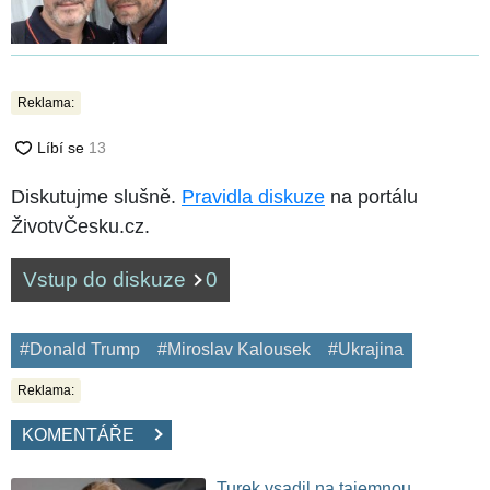
Reklama:
Diskutujme slušně.
Pravidla diskuze
na portálu
ŽivotvČesku.cz.
Vstup do diskuze
0
#Donald Trump
#Miroslav Kalousek
#Ukrajina
Reklama:
KOMENTÁŘE
Turek vsadil na tajemnou