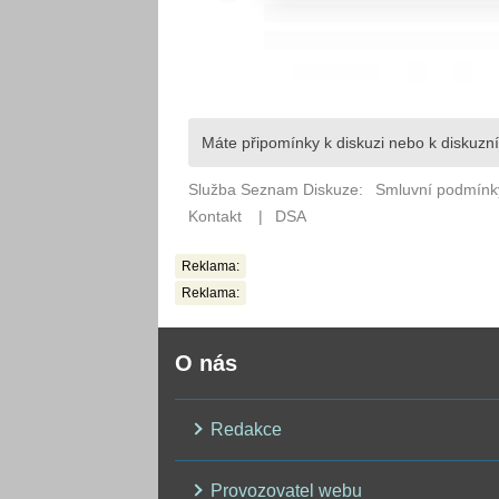
Reklama:
Reklama:
O nás
Redakce
Provozovatel webu