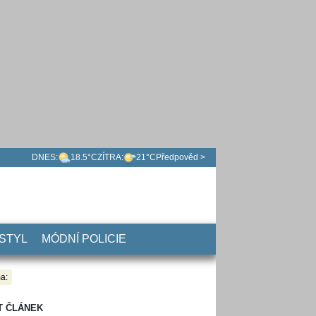
DNES:
18.5°C
ZÍTRA:
21°C
Předpověd >
 STYL
MÓDNÍ POLICIE
a:
T ČLÁNEK