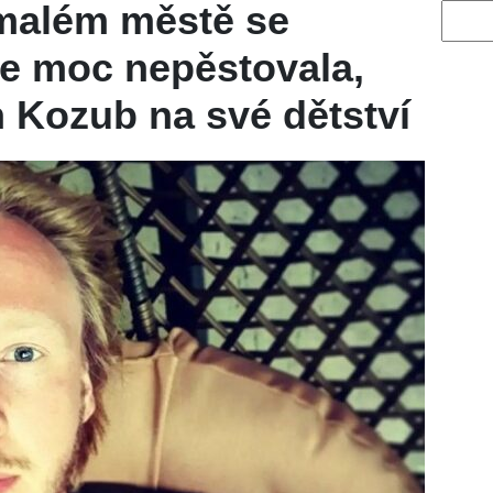
malém městě se
Vyhled
ole moc nepěstovala,
 Kozub na své dětství