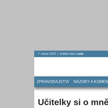
7. srpna 2026 | Svátek slaví:
Lada
ZPRAVODAJSTVÍ
NÁZORY A KOME
Učitelky si o mn