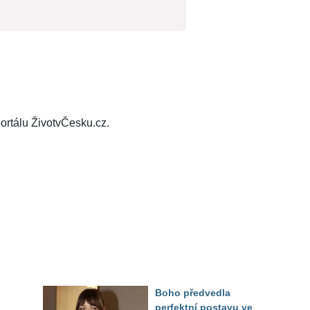
ortálu ŽivotvČesku.cz.
Boho předvedla
perfektní postavu ve