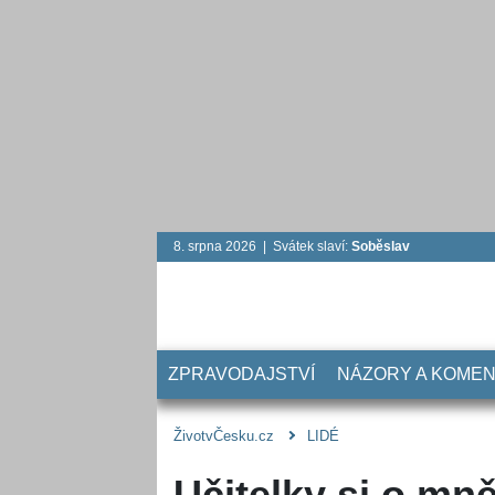
8. srpna 2026 | Svátek slaví:
Soběslav
ZPRAVODAJSTVÍ
NÁZORY A KOME
ŽivotvČesku.cz
LIDÉ
Učitelky si o mn