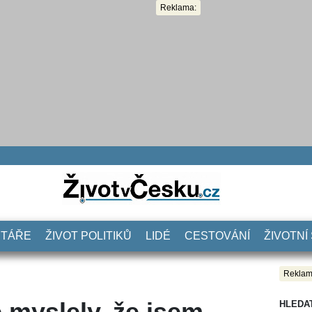
Reklama:
NTÁŘE
ŽIVOT POLITIKŮ
LIDÉ
CESTOVÁNÍ
ŽIVOTNÍ
Reklam
ě myslely, že jsem
HLEDA