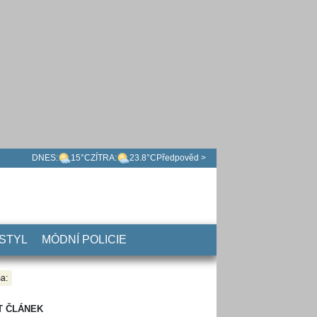
DNES:
15°C
ZÍTRA:
23.8°C
Předpověd >
 STYL
MÓDNÍ POLICIE
a:
T ČLÁNEK