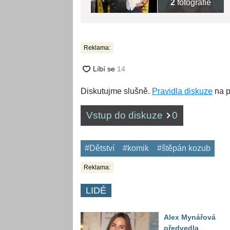
2
fotografie
Reklama:
Diskutujme slušně.
Pravidla diskuze
na p
Vstup do diskuze
0
#Dětství
#komik
#štěpán kozub
Reklama:
LIDÉ
Alex Mynářová
předvedla