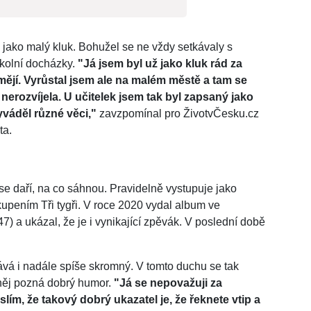
ako malý kluk. Bohužel se ne vždy setkávaly s
kolní docházky.
"Já jsem byl už jako kluk rád za
smějí. Vyrůstal jsem ale na malém městě a tam se
 nerozvíjela. U učitelek jsem tak byl zapsaný jako
váděl různé věci,"
zavzpomínal pro ŽivotvČesku.cz
ta.
e daří, na co sáhnou. Pravidelně vystupuje jako
upením Tři tygři. V roce 2020 vydal album ve
) a ukázal, že je i vynikající zpěvák. V poslední době
ává i nadále spíše skromný. V tomto duchu se tak
něj pozná dobrý humor.
"Já se nepovažuji za
ím, že takový dobrý ukazatel je, že řeknete vtip a