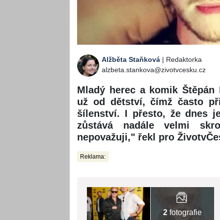
Alžběta Staňková
| Redaktorka
alzbeta.stankova@zivotvcesku.cz
Mladý herec a komik Štěpán 
už od dětství, čímž často př
šílenství. I přesto, že dnes 
zůstává nadále velmi sk
nepovažuji," řekl pro ŽivotvČe
Reklama:
2
fotografie