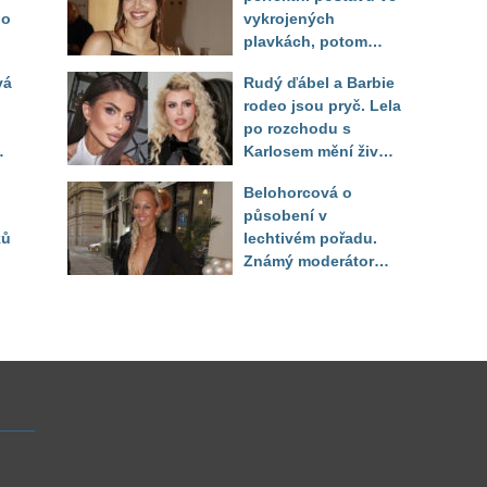
do
vykrojených
plavkách, potom
ukázala realitu svého
vá
Rudý ďábel a Barbie
těla
rodeo jsou pryč. Lela
po rozchodu s
Karlosem mění život i
image, tleská jí i
Belohorcová o
Sandeva
působení v
ků
lechtivém pořadu.
Známý moderátor
f
přiznal, že ji dírkou
sledoval pod dekou