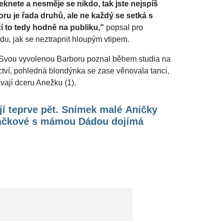
knete a nesměje se nikdo, tak jste nejspíš
u je řada druhů, ale ne každý se setká s
 to tedy hodně na publiku,"
popsal pro
u, jak se neztrapnit hloupým vtipem.
. Svou vyvolenou Barboru poznal během studia na
ctví, pohledná blondýnka se zase věnovala tanci,
vají dceru Anežku (1).
jí teprve pět. Snímek malé Aničky
áčkové s mámou Dádou dojímá