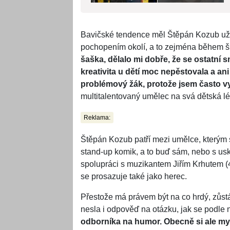
Bavičské tendence měl Štěpán Kozub už j
pochopením okolí, a to zejména během š
šaška, dělalo mi dobře, že se ostatní 
kreativita u dětí moc nepěstovala a ani
problémový žák, protože jsem často vy
multitalentovaný umělec na svá dětská lé
Reklama:
Štěpán Kozub patří mezi umělce, kterým s
stand-up komik, a to buď sám, nebo s usk
spolupráci s muzikantem Jiřím Krhutem (47
se prosazuje také jako herec.
Přestože má právem být na co hrdý, zůst
nesla i odpověď na otázku, jak se podle 
odborníka na humor. Obecně si ale mysl