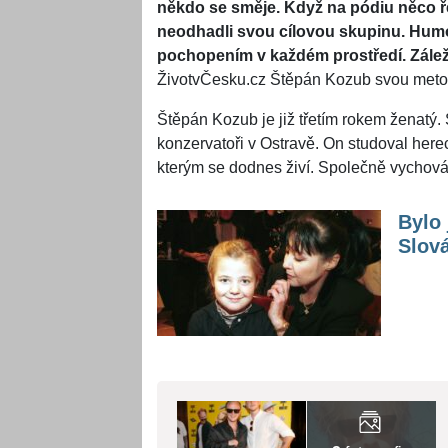
někdo se směje. Když na pódiu něco ře
neodhadli svou cílovou skupinu. Humor
pochopením v každém prostředí. Záleží
ŽivotvČesku.cz Štěpán Kozub svou metod
Štěpán Kozub je již třetím rokem ženatý
konzervatoři v Ostravě. On studoval here
kterým se dodnes živí. Společně vychová
Bylo 
Slov