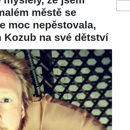
Vyhled
malém městě se
ole moc nepěstovala,
 Kozub na své dětství