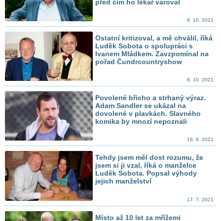
před čím ho lékař varoval
9. 10. 2021
Ostatní kritizoval, a mě chválil, říká
Luděk Sobota o spolupráci s
Ivanem Mládkem. Zavzpomínal na
pořad Čundrcountryshow
6. 10. 2021
Povolené břicho a strhaný výraz.
Adam Sandler se ukázal na
dovolené v plavkách. Slavného
komika by mnozí nepoznali
18. 8. 2021
Tehdy jsem měl dost rozumu, že
jsem si ji vzal, říká o manželce
Luděk Sobota. Popsal výhody
jejich manželství
17. 7. 2021
Místo až 10 let za mřížemi