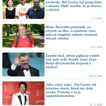
svoboda. Bill Cosby byl propuštěn
z vězení. Oběť uvedla, že je dravec
v ulicích
1. 7. 2021
Milan Šteindler prozradil, co
chystá na léto. Lockdown zase
taková tragédie nebyla, hodnotí
minulé měsíce
6. 6. 2021
Zemřel muž, jehož zajíkavý smích
zná celý svět. Komik Juan Joya
Borja dlouhodobě bojoval s
nemocí
29. 4. 2021
Jako vejce vejci: Jim Carrey má
krásnou dceru, která mu dala
vnuka. Podoba s ní je
nepřehlédnutelná
31. 3. 2021