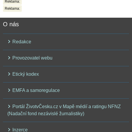
Reklama:
Reklama:
O nás
Redakce
Provozovatel webu
Etický kodex
EMFA a samoregulace
Portál ŽivotvČesku.cz v Mapě médií a ratingu NFNZ
(Nadační fond nezávislé žurnalistiky)
Inzerce