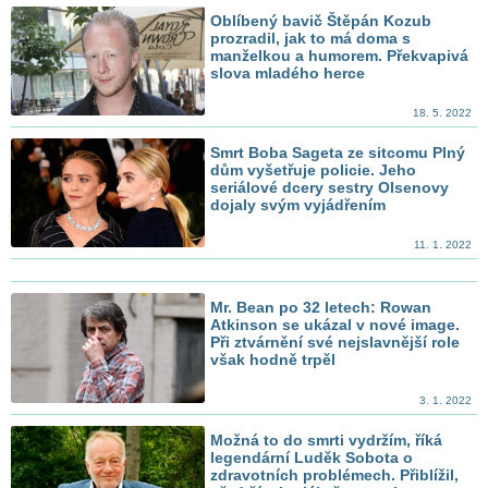
Oblíbený bavič Štěpán Kozub
prozradil, jak to má doma s
manželkou a humorem. Překvapivá
slova mladého herce
18. 5. 2022
Smrt Boba Sageta ze sitcomu Plný
dům vyšetřuje policie. Jeho
seriálové dcery sestry Olsenovy
dojaly svým vyjádřením
11. 1. 2022
Mr. Bean po 32 letech: Rowan
Atkinson se ukázal v nové image.
Při ztvárnění své nejslavnější role
však hodně trpěl
3. 1. 2022
Možná to do smrti vydržím, říká
legendární Luděk Sobota o
zdravotních problémech. Přiblížil,