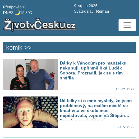
9. srpna 2026
Předpověd >
Svátek slaví:
Roman
DNES:
15.8°C
komik >>
Dárky k Vánocům pro manželku
nekupuji, upřímně říká Luděk
Sobota. Prozradil, jak se s tím
smířila
13. 12. 2022
Učitelky si o mně myslely, že jsem
problémový, na malém městě se
kreativita ve škole moc
nepěstovala, vzpomíná Štěpán
Kozub na své dětství
21. 5. 2022