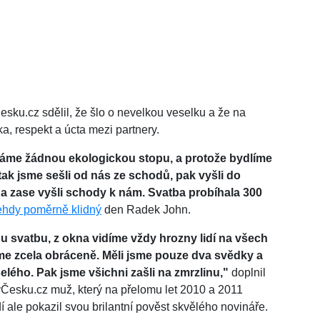
sku.cz sdělil, že šlo o nevelkou veselku a že na
ka, respekt a úcta mezi partnery.
cháme žádnou ekologickou stopu, a protože bydlíme
 tak jsme sešli od nás ze schodů, pak vyšli do
a zase vyšli schody k nám. Svatba probíhala 300
ehdy poměrně klidný
den Radek John.
u svatbu, z okna vidíme vždy hrozny lidí na všech
láme zcela obráceně. Měli jsme pouze dva svědky a
lého. Pak jsme všichni zašli na zmrzlinu,"
doplnil
vČesku.cz muž, který na přelomu let 2010 a 2011
idí ale pokazil svou brilantní pověst skvělého novináře.