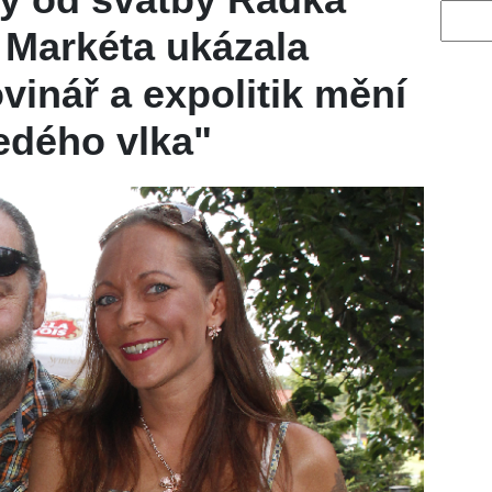
Vyhled
 Markéta ukázala
vinář a expolitik mění
šedého vlka"