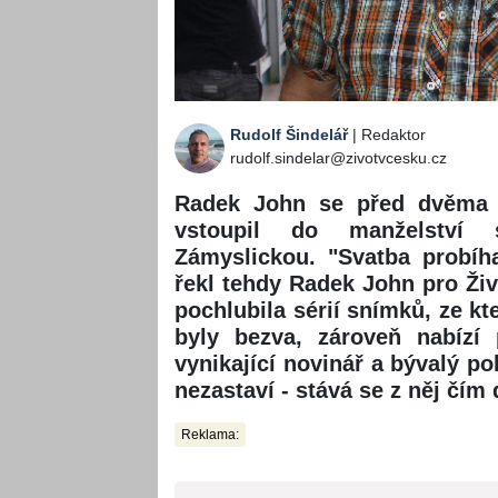
Rudolf Šindelář
| Redaktor
rudolf.sindelar@zivotvcesku.cz
Radek John se před dvěma l
vstoupil do manželství s
Zámyslickou. "Svatba probíh
řekl tehdy Radek John pro Ži
pochlubila sérií snímků, ze kt
byly bezva, zároveň nabízí 
vynikající novinář a bývalý po
nezastaví - stává se z něj čím 
Reklama: