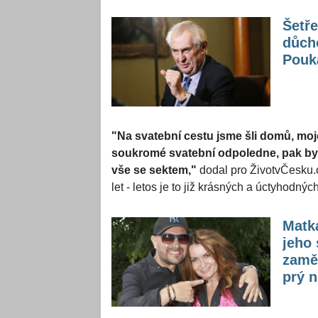
Šetře
důch
Pouká
"Na svatební cestu jsme šli domů, moj
soukromé svatební odpoledne, pak byl 
vše se sektem,"
dodal pro ŽivotvČesku.cz
let - letos je to již krásných a úctyhodných
Matka
jeho
zamě
prý 