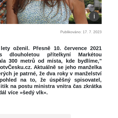
Publikováno: 17. 7. 2023
ety oženil. Přesně 10. července 2021
 dlouholetou přítelkyní Markétou
ala 300 metrů od místa, kde bydlíme,"
votvČesku.cz. Aktuálně se jeho manželka
erých je patrné, že dva roky v manželství
pohled na to, že úspěšný spisovatel,
litik na postu ministra vnitra čas zkrátka
dál více »šedý vlk«.