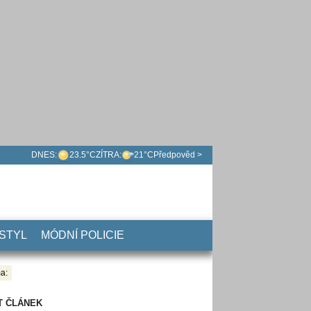
DNES:
23.5°C
ZÍTRA:
21°C
Předpověd >
 STYL
MÓDNÍ POLICIE
a:
T ČLÁNEK