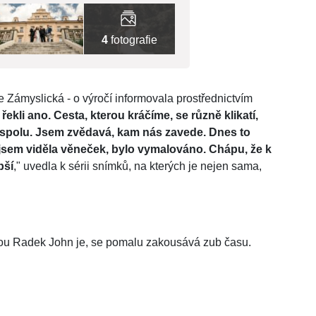
4
fotografie
 Zámyslická - o výročí informovala prostřednictvím
 řekli ano. Cesta, kterou kráčíme, se různě klikatí,
ní spolu. Jsem zvědavá, kam nás zavede. Dnes to
jsem viděla věneček, bylo vymalováno. Chápu, že k
pší
," uvedla k sérii snímků, na kterých je nejen sama,
akou Radek John je, se pomalu zakousává zub času.