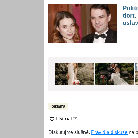
Polit
dort
osla
Reklama:
Diskutujme slušně.
Pravidla diskuze
na p