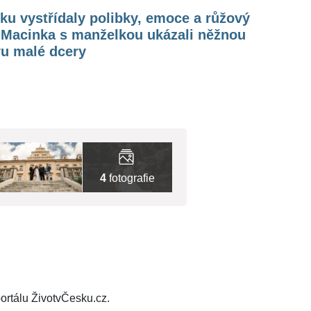
iku vystřídaly polibky, emoce a růžový
. Macinka s manželkou ukázali něžnou
vu malé dcery
4
fotografie
ortálu ŽivotvČesku.cz.