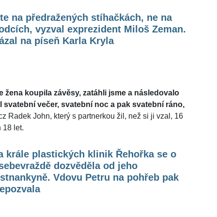
te na předražených stíhačkách, ne na
odcích, vyzval exprezident Miloš Zeman.
zal na píseň Karla Kryla
e žena koupila závěsy, zatáhli jsme a následovalo
svatební večer, svatební noc a pak svatební ráno,
 Radek John, který s partnerkou žil, než si ji vzal, 16
 18 let.
 krále plastických klinik Řehořka se o
 sebevraždě dozvěděla od jeho
stnankyně. Vdovu Petru na pohřeb pak
nepozvala