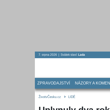
7. srpna 2026 | Svátek slaví:
Lada
ZPRAVODAJSTVÍ
NÁZORY A KOME
ŽivotvČesku.cz
LIDÉ
Uplynuly dva ro