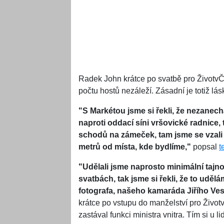
Radek John krátce po svatbě pro ŽivotvČe
počtu hostů nezáleží. Zásadní je totiž lás
"S Markétou jsme si řekli, že nezane
naproti oddací síni vršovické radnice,
schodů na zámeček, tam jsme se vzali 
metrů od místa, kde bydlíme,"
popsal
t
"Udělali jsme naprosto minimální tajno
svatbách, tak jsme si řekli, že to udě
fotografa, našeho kamaráda Jiřího Vese
krátce po vstupu do manželství pro Život
zastával funkci ministra vnitra. Tím si u l