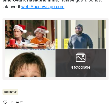
směřoval k nášlapné mině
," řekl Angus T. Jones,
jak uvedl
web Abcnews.go.com
.
4
fotografie
Reklama: