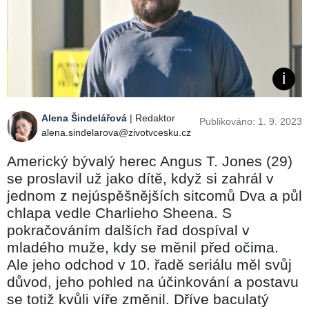
Alena Šindelářová
| Redaktor
Publikováno: 1. 9. 2023
alena.sindelarova@zivotvcesku.cz
Americký bývalý herec Angus T. Jones (29)
se proslavil už jako dítě, když si zahrál v
jednom z nejúspěšnějších sitcomů Dva a půl
chlapa vedle Charlieho Sheena. S
pokračováním dalších řad dospíval v
mladého muže, kdy se měnil před očima.
Ale jeho odchod v 10. řadě seriálu měl svůj
důvod, jeho pohled na účinkování a postavu
se totiž kvůli víře změnil. Dříve baculatý