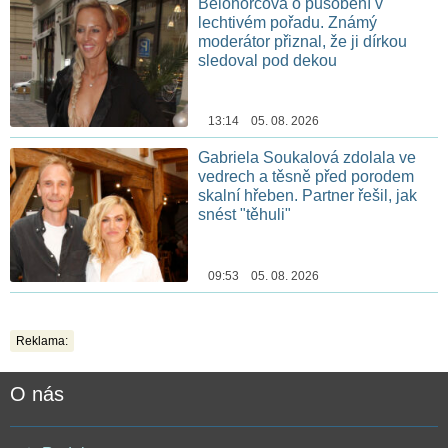
Belohorcová o působení v
lechtivém pořadu. Známý
moderátor přiznal, že ji dírkou
sledoval pod dekou
13:14 05. 08. 2026
Gabriela Soukalová zdolala ve
vedrech a těsně před porodem
skalní hřeben. Partner řešil, jak
snést "těhuli"
09:53 05. 08. 2026
Reklama:
O nás