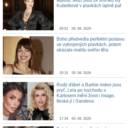
teplotu. Muži jsou ze snímků Ivy
Kubelkové v plavkách úplně paf
09:01 06. 08. 2026
Boho předvedla perfektní postavu
ve vykrojených plavkách, potom
ukázala realitu svého těla
20:15 05. 08. 2026
Rudý ďábel a Barbie rodeo jsou
pryč. Lela po rozchodu s
Karlosem mění život i image,
tleská jí i Sandeva
17:34 05. 08. 2026