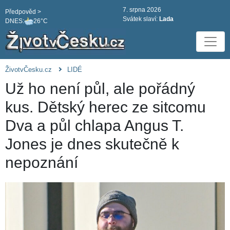
7. srpna 2026
Předpověd >
Svátek slaví:
Lada
DNES:
26°C
ŽivotvČesku.cz
LIDÉ
Už ho není půl, ale pořádný
kus. Dětský herec ze sitcomu
Dva a půl chlapa Angus T.
Jones je dnes skutečně k
nepoznání