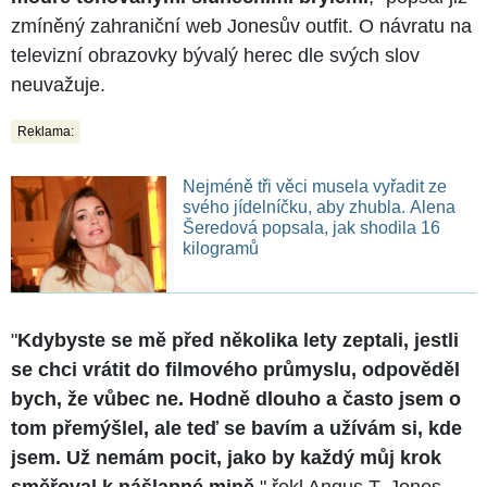
zmíněný zahraniční web Jonesův outfit. O návratu na
televizní obrazovky bývalý herec dle svých slov
neuvažuje.
Reklama:
Nejméně tři věci musela vyřadit ze
svého jídelníčku, aby zhubla. Alena
Šeredová popsala, jak shodila 16
kilogramů
"
Kdybyste se mě před několika lety zeptali, jestli
se chci vrátit do filmového průmyslu, odpověděl
bych, že vůbec ne. Hodně dlouho a často jsem o
tom přemýšlel, ale teď se bavím a užívám si, kde
jsem. Už nemám pocit, jako by každý můj krok