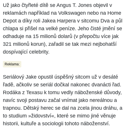
Už jako čtyřleté dítě se Angus T. Jones objevil v
reklamách například na Volkswagen nebo na Home
Depot a díky roli Jakea Harpera v sitcomu Dva a půl
chlapa si přišel na velké peníze. Jeho čisté jmění se
odhaduje na 15 milionů dolarů (v přepočtu více jak
321 milionů korun), zařadil se tak mezi nejbohatší
dospívající celebrity.
Reklama:
Seriálový Jake opustil úspěšný sitcom už v desáté
řadě, ačkoliv se seriál dočkal nakonec dvanácti řad.
Rodáka z Texasu k tomu vedly náboženské důvody,
navíc svoji postavu začal vnímat jako nereálnou a
trapnou. Dětský herec se dal na zcela jinou dráhu, a
to studium »židovství«, které se mimo jiné věnuje
historii, kultuře a sociologii tohoto náboženství.