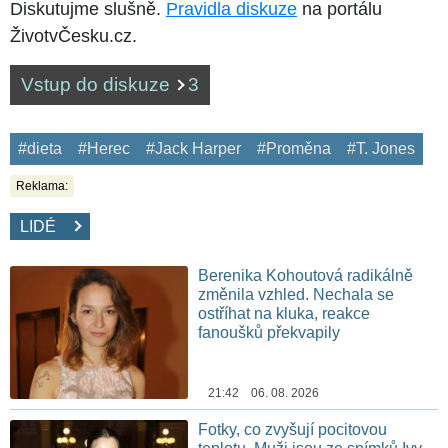
Diskutujme slušně.
Pravidla diskuze
na portálu
ŽivotvČesku.cz.
Vstup do diskuze
3
#dieta
#Herec
#Jack Harper
#Proměna
#T. Jones
Reklama:
LIDÉ
Berenika Kohoutová radikálně
změnila vzhled. Nechala se
ostříhat na kluka, reakce
fanoušků překvapily
21:42 06. 08. 2026
Fotky, co zvyšují pocitovou