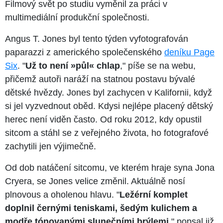
Filmový svět po studiu vyměnil za práci v
multimediální produkční společnosti.
Angus T. Jones byl tento týden vyfotografován
paparazzi z amerického společenského
deníku Page
Six
. "
Už to není »půl« chlap
," píše se na webu,
přičemž autoři naráží na statnou postavu bývalé
dětské hvězdy. Jones byl zachycen v Kalifornii, když
si jel vyzvednout oběd. Kdysi nejlépe placený dětský
herec není viděn často. Od roku 2012, kdy opustil
sitcom a stáhl se z veřejného života, ho fotografové
zachytili jen výjimečně.
Od dob natáčení sitcomu, ve kterém hraje syna Jona
Cryera, se Jones velice změnil. Aktuálně nosí
plnovous a oholenou hlavu. "
Ležérní komplet
doplnil černými teniskami, šedým kulichem a
modře tónovanými slunečními brýlemi
," popsal již