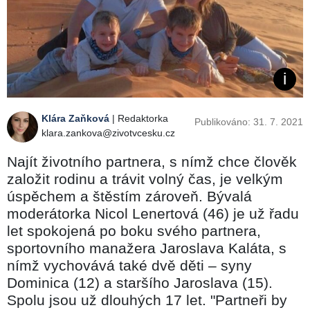
Klára Zaňková
| Redaktorka
Publikováno: 31. 7. 2021
klara.zankova@zivotvcesku.cz
Najít životního partnera, s nímž chce člověk
založit rodinu a trávit volný čas, je velkým
úspěchem a štěstím zároveň. Bývalá
moderátorka Nicol Lenertová (46) je už řadu
let spokojená po boku svého partnera,
sportovního manažera Jaroslava Kaláta, s
nímž vychovává také dvě děti – syny
Dominica (12) a staršího Jaroslava (15).
Spolu jsou už dlouhých 17 let. "Partneři by