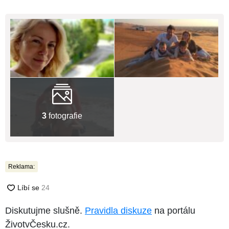
3
fotografie
Reklama:
Diskutujme slušně.
Pravidla diskuze
na portálu
ŽivotvČesku.cz.