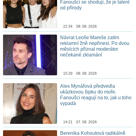
Fanoušci se shodují, že je talent
od přírody
22:34 08. 08. 2026
Návrat Leoše Mareše zatím
reklamní žně nepřinesl. Po dvou
měsících přiznal moderátor
nečekané zklamání
15:29 08. 08. 2026
Alex Mynářová předvedla
ukázkovou šipku do moře.
Fanoušci reagují na to, jak u toho
vypadá
14:21 07. 08. 2026
Berenika Kohoutová radikálně