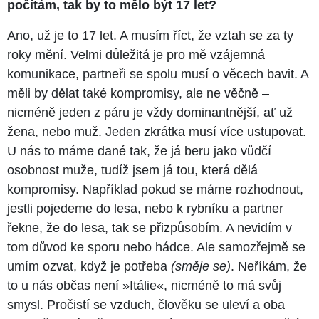
počítám, tak by to mělo být 17 let?
Ano, už je to 17 let. A musím říct, že vztah se za ty
roky mění. Velmi důležitá je pro mě vzájemná
komunikace, partneři se spolu musí o věcech bavit. A
měli by dělat také kompromisy, ale ne věčně –
nicméně jeden z páru je vždy dominantnější, ať už
žena, nebo muž. Jeden zkrátka musí více ustupovat.
U nás to máme dané tak, že já beru jako vůdčí
osobnost muže, tudíž jsem já tou, která dělá
kompromisy. Například pokud se máme rozhodnout,
jestli pojedeme do lesa, nebo k rybníku a partner
řekne, že do lesa, tak se přizpůsobím. A nevidím v
tom důvod ke sporu nebo hádce. Ale samozřejmě se
umím ozvat, když je potřeba
(směje se)
. Neříkám, že
to u nás občas není »Itálie«, nicméně to má svůj
smysl. Pročistí se vzduch, člověku se uleví a oba