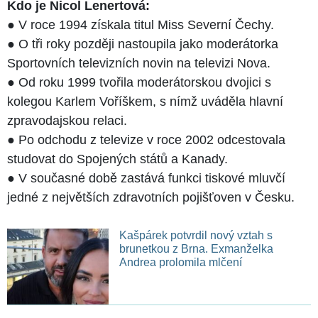
Kdo je Nicol Lenertová:
● V roce 1994 získala titul Miss Severní Čechy.
● O tři roky později nastoupila jako moderátorka
Sportovních televizních novin na televizi Nova.
● Od roku 1999 tvořila moderátorskou dvojici s
kolegou Karlem Voříškem, s nímž uváděla hlavní
zpravodajskou relaci.
● Po odchodu z televize v roce 2002 odcestovala
studovat do Spojených států a Kanady.
● V současné době zastává funkci tiskové mluvčí
jedné z největších zdravotních pojišťoven v Česku.
Kašpárek potvrdil nový vztah s
brunetkou z Brna. Exmanželka
Andrea prolomila mlčení