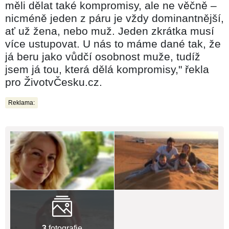
měli dělat také kompromisy, ale ne věčně –
nicméně jeden z páru je vždy dominantnější,
ať už žena, nebo muž. Jeden zkrátka musí
více ustupovat. U nás to máme dané tak, že
já beru jako vůdčí osobnost muže, tudíž
jsem já tou, která dělá kompromisy," řekla
pro ŽivotvČesku.cz.
Reklama:
3
fotografie