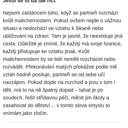
Jestli se to dá tak říci.
Nejsem zastáncem toho, když se partneři rozchází
kvůli malichernostem. Pokud ovšem nejde o vážnou
situaci a nedochází ve vztahu k šikaně nebo
ubližování na zdraví. Tam je jasné, že neexistuje jiná
cesta. Důležité je zmínit, že každý má svoje hranice,
každý přistupuje ke vztahu jinak. Kvůli
malichernostem by se lidé neměli rozcházet nebo
rozvádět. Překonávání malých překážek podle mě
vztah hodně posiluje, partneři se od sebe učí
navzájem. Pokud dojde na rozchod a jsou v tom i
děti, má to na ně špatný dopad – tahat je po
soudech, řešit střídavou péči, měnit jim školy a
zasahovat do dětství… v tomto slova smyslu to
vnímám jako zločin.