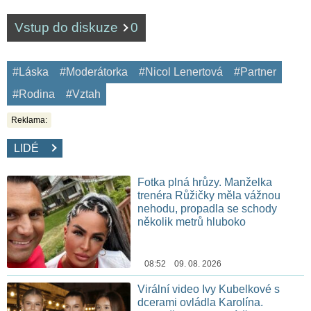
Vstup do diskuze
0
#Láska
#Moderátorka
#Nicol Lenertová
#Partner
#Rodina
#Vztah
Reklama:
LIDÉ
Fotka plná hrůzy. Manželka
trenéra Růžičky měla vážnou
nehodu, propadla se schody
několik metrů hluboko
08:52 09. 08. 2026
Virální video Ivy Kubelkové s
dcerami ovládla Karolína.