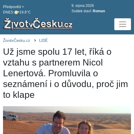
9. srpna 2026
Předpověd >
Svátek slaví:
Roman
DNES:
19.8°C
ŽivotvČesku.cz
LIDÉ
Už jsme spolu 17 let, říká o
vztahu s partnerem Nicol
Lenertová. Promluvila o
seznámení i o důvodu, proč jim
to klape