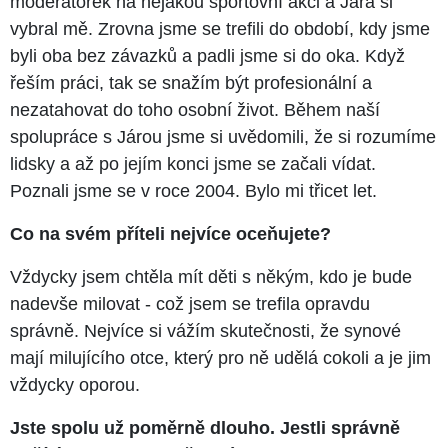
moderátorek na nějakou sportovní akci a Jára si
vybral mě. Zrovna jsme se trefili do období, kdy jsme
byli oba bez závazků a padli jsme si do oka. Když
řeším práci, tak se snažím být profesionální a
nezatahovat do toho osobní život. Během naší
spolupráce s Járou jsme si uvědomili, že si rozumíme
lidsky a až po jejím konci jsme se začali vídat.
Poznali jsme se v roce 2004. Bylo mi třicet let.
Co na svém příteli nejvíce oceňujete?
Vždycky jsem chtěla mít děti s někým, kdo je bude
nadevše milovat - což jsem se trefila opravdu
správně. Nejvíce si vážím skutečnosti, že synové
mají milujícího otce, který pro ně udělá cokoli a je jim
vždycky oporou.
Jste spolu už poměrně dlouho. Jestli správně