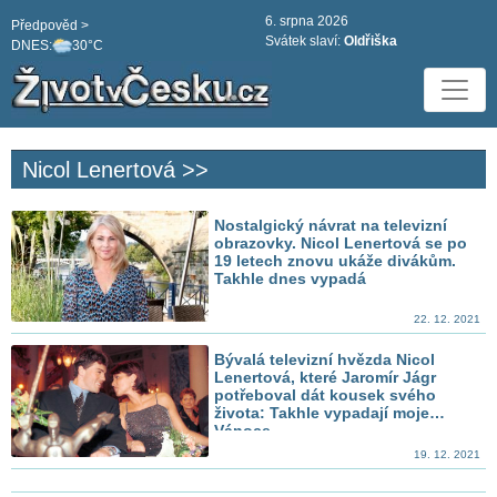
6. srpna 2026
Předpověd >
Svátek slaví:
Oldřiška
DNES:
30°C
Nicol Lenertová >>
Nostalgický návrat na televizní
obrazovky. Nicol Lenertová se po
19 letech znovu ukáže divákům.
Takhle dnes vypadá
22. 12. 2021
Bývalá televizní hvězda Nicol
Lenertová, které Jaromír Jágr
potřeboval dát kousek svého
života: Takhle vypadají moje
Vánoce
19. 12. 2021