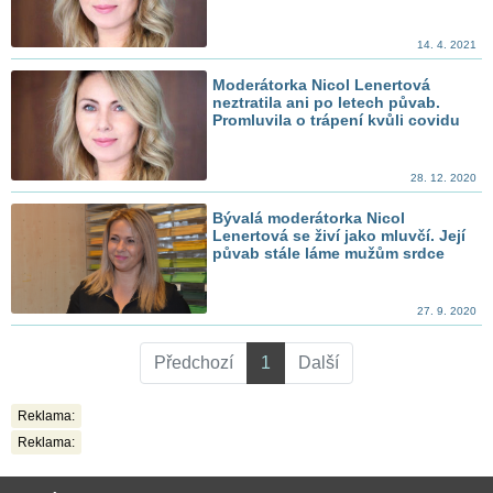
14. 4. 2021
Moderátorka Nicol Lenertová
neztratila ani po letech půvab.
Promluvila o trápení kvůli covidu
28. 12. 2020
Bývalá moderátorka Nicol
Lenertová se živí jako mluvčí. Její
půvab stále láme mužům srdce
27. 9. 2020
Předchozí
1
Další
Reklama:
Reklama: