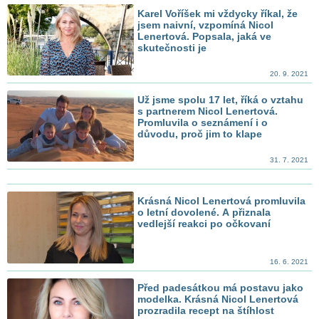
Karel Voříšek mi vždycky říkal, že
jsem naivní, vzpomíná Nicol
Lenertová. Popsala, jaká ve
skutečnosti je
20. 9. 2021
Už jsme spolu 17 let, říká o vztahu
s partnerem Nicol Lenertová.
Promluvila o seznámení i o
důvodu, proč jim to klape
31. 7. 2021
Krásná Nicol Lenertová promluvila
o letní dovolené. A přiznala
vedlejší reakci po očkovaní
16. 6. 2021
Před padesátkou má postavu jako
modelka. Krásná Nicol Lenertová
prozradila recept na štíhlost