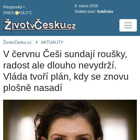
8. srpna 2026
Předpověd >
Svátek slaví:
Soběslav
DNES:
18.2°C
ŽivotvČesku.cz
AKTUALITY
V červnu Češi sundají roušky,
radost ale dlouho nevydrží.
Vláda tvoří plán, kdy se znovu
plošně nasadí