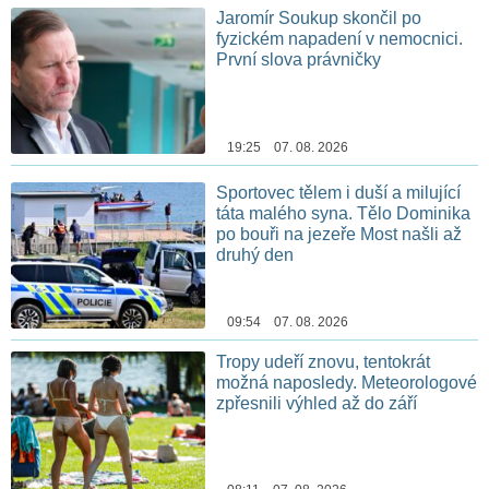
Jaromír Soukup skončil po
fyzickém napadení v nemocnici.
První slova právničky
19:25 07. 08. 2026
Sportovec tělem i duší a milující
táta malého syna. Tělo Dominika
po bouři na jezeře Most našli až
druhý den
09:54 07. 08. 2026
Tropy udeří znovu, tentokrát
možná naposledy. Meteorologové
zpřesnili výhled až do září