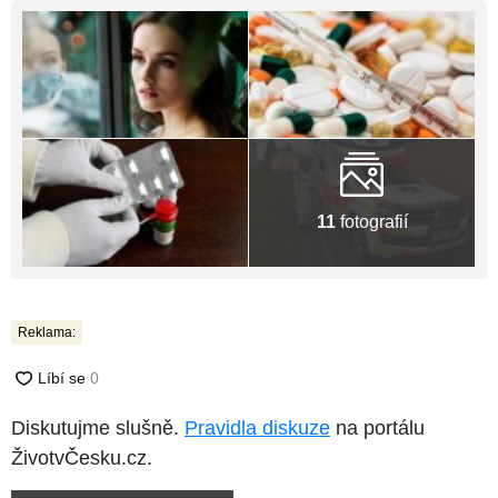
11
fotografií
Reklama:
Diskutujme slušně.
Pravidla diskuze
na portálu
ŽivotvČesku.cz.