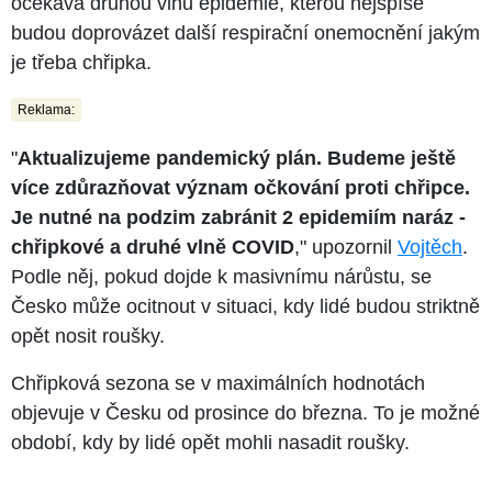
očekává druhou vlnu epidemie, kterou nejspíše
budou doprovázet další respirační onemocnění jakým
je třeba chřipka.
Reklama:
"
Aktualizujeme pandemický plán. Budeme ještě
více zdůrazňovat význam očkování proti chřipce.
Je nutné na podzim zabránit 2 epidemiím naráz -
chřipkové a druhé vlně COVID
," upozornil
Vojtěch
.
Podle něj, pokud dojde k masivnímu nárůstu, se
Česko může ocitnout v situaci, kdy lidé budou striktně
opět nosit roušky.
Chřipková sezona se v maximálních hodnotách
objevuje v Česku od prosince do března. To je možné
období, kdy by lidé opět mohli nasadit roušky.