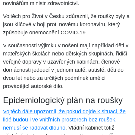
novinářům ministr zdravotnictví.
Vojtěch pro Život v Česku zdůraznil, že roušky byly a
jsou klíčové v boji proti novému koronaviru, který
způsobuje onemocnění COVID-19.
V současnosti výjimku v nošení mají například děti v
mateřských školách nebo dětských skupinách, řidiči
veřejné dopravy v uzavřených kabinách, členové
domácnosti jedoucí v jednom autě, autisté, děti do
dvou let nebo za určitých podmínek umělci
provádějící autorské dílo.
Epidemiologický plán na roušky
Vojtěch dále upozornil, že pokud dojde k situaci, že
lidé budou i ve vnitřních prostorech bez roušek,
nemusí se radovat dlouho
. Vládní kabinet totiž