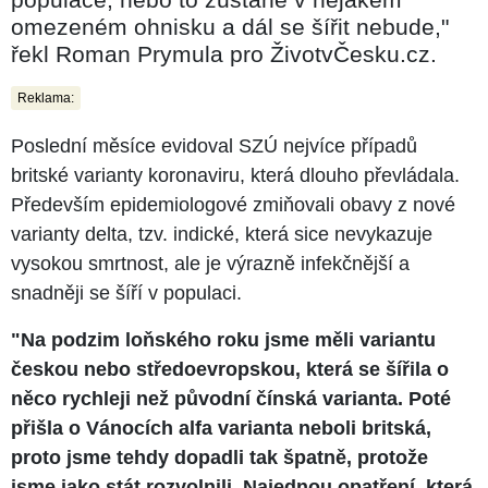
omezeném ohnisku a dál se šířit nebude,"
řekl Roman Prymula pro ŽivotvČesku.cz.
Reklama:
Poslední měsíce evidoval SZÚ nejvíce případů
britské varianty koronaviru, která dlouho převládala.
Především epidemiologové zmiňovali obavy z nové
varianty delta, tzv. indické, která sice nevykazuje
vysokou smrtnost, ale je výrazně infekčnější a
snadněji se šíří v populaci.
"Na podzim loňského roku jsme měli variantu
českou nebo středoevropskou, která se šířila o
něco rychleji než původní čínská varianta. Poté
přišla o Vánocích alfa varianta neboli britská,
proto jsme tehdy dopadli tak špatně, protože
jsme jako stát rozvolnili. Najednou opatření, která