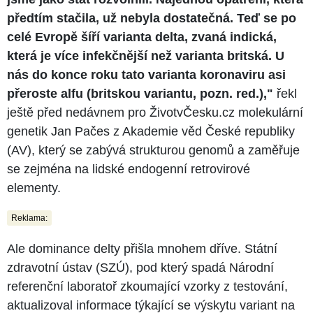
předtím stačila, už nebyla dostatečná. Teď se po
celé Evropě šíří varianta delta, zvaná indická,
která je více infekčnější než varianta britská. U
nás do konce roku tato varianta koronaviru asi
přeroste alfu (britskou variantu, pozn. red.),"
řekl
ještě před nedávnem pro ŽivotvČesku.cz molekulární
genetik Jan Pačes z Akademie věd České republiky
(AV), který se zabývá strukturou genomů a zaměřuje
se zejména na lidské endogenní retrovirové
elementy.
Reklama:
Ale dominance delty přišla mnohem dříve. Státní
zdravotní ústav (SZÚ), pod který spadá Národní
referenční laboratoř zkoumající vzorky z testování,
aktualizoval informace týkající se výskytu variant na