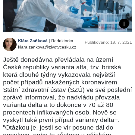
Klára Zaňková
| Redaktorka
Publikováno: 19. 7. 2021
klara.zankova@zivotvcesku.cz
Ještě donedávna převládala na území
České republiky varianta alfa, tzv. britská,
která dlouhé týdny vykazovala největší
počet případů nakažených koronavirem.
Státní zdravotní ústav (SZÚ) ve své poslední
zprávě informoval, že nadvládu převzala
varianta delta a to dokonce v 70 až 80
procentech infikovaných osob. Nově se
vyskytl také první případ varianty delta+.
"Otázkou je, jestli se vir posune dál do
populace, nebo to zůstane v nějakém