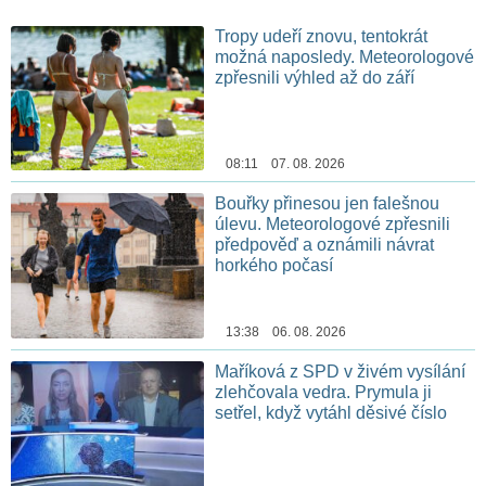
Tropy udeří znovu, tentokrát
možná naposledy. Meteorologové
zpřesnili výhled až do září
08:11 07. 08. 2026
Bouřky přinesou jen falešnou
úlevu. Meteorologové zpřesnili
předpověď a oznámili návrat
horkého počasí
13:38 06. 08. 2026
Maříková z SPD v živém vysílání
zlehčovala vedra. Prymula ji
setřel, když vytáhl děsivé číslo