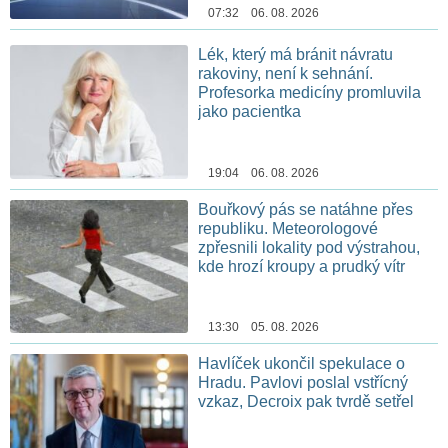
07:32 06. 08. 2026
Lék, který má bránit návratu
rakoviny, není k sehnání.
Profesorka medicíny promluvila
jako pacientka
19:04 06. 08. 2026
Bouřkový pás se natáhne přes
republiku. Meteorologové
zpřesnili lokality pod výstrahou,
kde hrozí kroupy a prudký vítr
13:30 05. 08. 2026
Havlíček ukončil spekulace o
Hradu. Pavlovi poslal vstřícný
vzkaz, Decroix pak tvrdě setřel