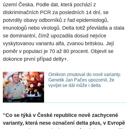
území Česka. Podle dat, která pochází z
diskriminačních PCR za posledních 14 dní, se
potvrdily obavy odborníků z řad epidemiologů,
imunologů nebo virologů. Delta totiž převládla a stala
se dominantní, čímž upozadila dosud nejvíce
vyskytovanou variantu alfa, zvanou britskou. Její
poměr v populaci je 70 až 80 procent. Objevil se
dokonce první případ delty+.
Omikron zmutoval do nové varianty.
Genetik Jan Pačes upozornil, že
vyvíjet se dál může i delta
"Co se týká v České republice nově zachycené
varianty, která nese označení delta plus, v Evropě