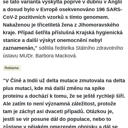
se tato varianta vyskytla poprvé v dubnu v Anglii
a dosud bylo v Evropě osekvenováno 196 SARS-
CoV-2 pozitivních vzorků s tímto genomem.
Nakaženou je třicetiletá žena z Jihomoravského
kraje. Případ šetřila příslušná Krajská hygienická
stanice a další výskyt onemocnění nebyl
zaznamenán,"
sdělila ředitelka Státního zdravotního
ústavu MUDr. Barbora Macková.
Reklama:
"V Číně a Indii už delta mutace zmutovala na delta
plus mutaci, kde má další změnu na spike
proteinu a dochází k tomu, že se ještě rychleji šíří.
Ale zatím to není významná záležitost, protože
tam je záchyt asi dvaceti případů. Otázkou je,
jestli se vir posune dál do populace, nebo to
zůstane v nějakém omezeném ohnisku a dál se