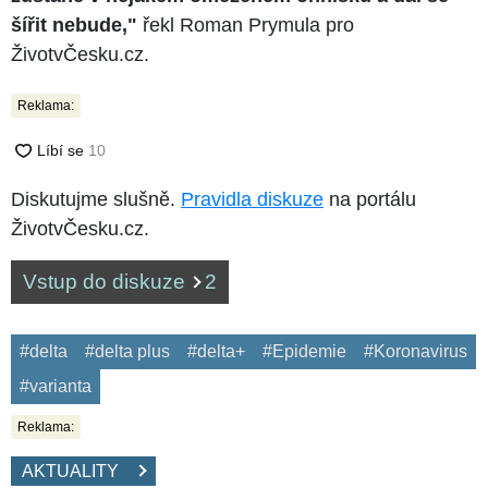
šířit nebude,"
řekl Roman Prymula pro
ŽivotvČesku.cz.
Reklama:
Diskutujme slušně.
Pravidla diskuze
na portálu
ŽivotvČesku.cz.
Vstup do diskuze
2
#delta
#delta plus
#delta+
#Epidemie
#Koronavirus
#varianta
Reklama:
AKTUALITY