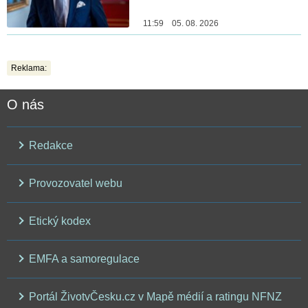
11:59 05. 08. 2026
Reklama:
O nás
Redakce
Provozovatel webu
Etický kodex
EMFA a samoregulace
Portál ŽivotvČesku.cz v Mapě médií a ratingu NFNZ