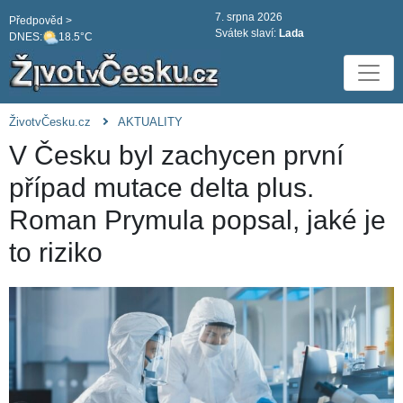
7. srpna 2026
Předpověd >
Svátek slaví:
Lada
DNES:
18.5°C
ŽivotvČesku.cz
AKTUALITY
V Česku byl zachycen první
případ mutace delta plus.
Roman Prymula popsal, jaké je
to riziko