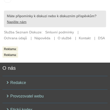
Reklama:
Reklama:
O nás
Redakce
Provozovatel webu
Etický kodex