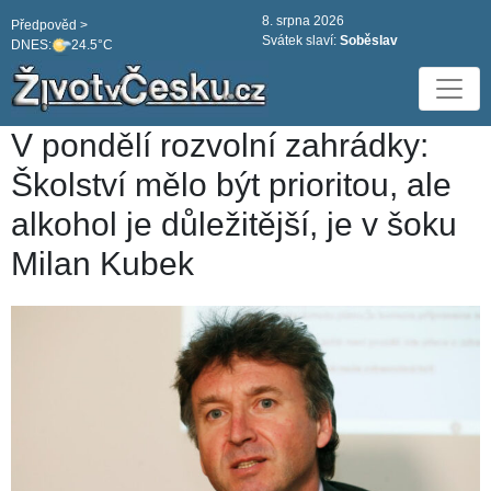
8. srpna 2026
Předpověd >
Svátek slaví:
Soběslav
DNES:
24.5°C
V pondělí rozvolní zahrádky:
Školství mělo být prioritou, ale
alkohol je důležitější, je v šoku
Milan Kubek