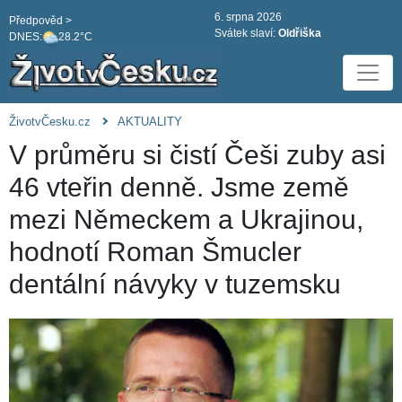
6. srpna 2026
Předpověd >
Svátek slaví:
Oldřiška
DNES:
28.2°C
ŽivotvČesku.cz
AKTUALITY
V průměru si čistí Češi zuby asi
46 vteřin denně. Jsme země
mezi Německem a Ukrajinou,
hodnotí Roman Šmucler
dentální návyky v tuzemsku