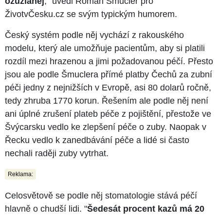
ožužlanej
," uvedl Roman Šmucler pro
ŽivotvČesku.cz se svým typickým humorem.
Český systém podle něj vychází z rakouského
modelu, který ale umožňuje pacientům, aby si platili
rozdíl mezi hrazenou a jimi požadovanou péčí. Přesto
jsou ale podle Šmuclera přímé platby Čechů za zubní
péči jedny z nejnižších v Evropě, asi 80 dolarů ročně,
tedy zhruba 1770 korun. Řešením ale podle něj není
ani úplné zrušení plateb péče z pojištění, přestože ve
Švýcarsku vedlo ke zlepšení péče o zuby. Naopak v
Řecku vedlo k zanedbávání péče a lidé si často
nechali raději zuby vytrhat.
Reklama:
Celosvětově se podle něj stomatologie stává péčí
hlavně o chudší lidi. "
Šedesát procent kazů má 20