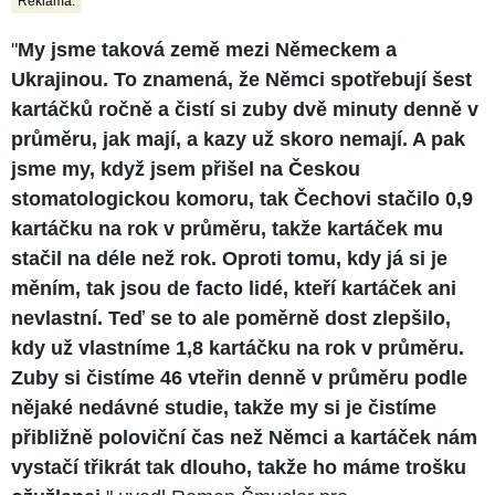
Reklama:
"
My jsme taková země mezi Německem a
Ukrajinou. To znamená, že Němci spotřebují šest
kartáčků ročně a čistí si zuby dvě minuty denně v
průměru, jak mají, a kazy už skoro nemají. A pak
jsme my, když jsem přišel na Českou
stomatologickou komoru, tak Čechovi stačilo 0,9
kartáčku na rok v průměru, takže kartáček mu
stačil na déle než rok. Oproti tomu, kdy já si je
měním, tak jsou de facto lidé, kteří kartáček ani
nevlastní. Teď se to ale poměrně dost zlepšilo,
kdy už vlastníme 1,8 kartáčku na rok v průměru.
Zuby si čistíme 46 vteřin denně v průměru podle
nějaké nedávné studie, takže my si je čistíme
přibližně poloviční čas než Němci a kartáček nám
vystačí třikrát tak dlouho, takže ho máme trošku