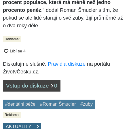
procent populace, která má méně než jedno
procento peněz
," dodal Roman Šmucler s tím, že
pokud se ale lidé starají o své zuby, žijí průměrně až
o dva roky déle.
Reklama:
Diskutujme slušně.
Pravidla diskuze
na portálu
ŽivotvČesku.cz.
Vstup do diskuze
0
#dentální péče
#Roman Šmucler
#zuby
Reklama:
AKTUALITY