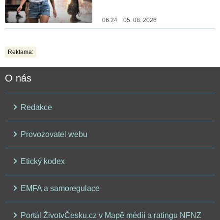
06:24 05. 08. 2026
Reklama:
O nás
Redakce
Provozovatel webu
Etický kodex
EMFA a samoregulace
Portál ŽivotvČesku.cz v Mapě médií a ratingu NFNZ