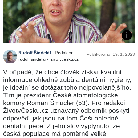
Rudolf Šindelář
| Redaktor
Publikováno: 19. 1. 2023
rudolf.sindelar@zivotvcesku.cz
V případě, že chce člověk získat kvalitní
informace ohledně zubů a dentální hygieny,
je ideální se dotázat toho nejpovolanějšího.
Tím je prezident České stomatologické
komory Roman Šmucler (53). Pro redakci
ŽivotvČesku.cz uznávaný odborník poskytl
odpověď, jak jsou na tom Češi ohledně
dentální péče. Z jeho slov vyplynulo, že
česká populace má poměrně velké