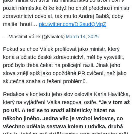
pozici náměstka či že když ho chtěl předchozí ministr
zdravotnictví odvolat, tak mu to Andrej Babiš, coby
majitel hnutí…
pic.twitter.com/Di3sudQMqZ
— Vlastimil Válek (@vlvalek)
March 14, 2025
Pokud se chce Válek profilovat jako ministr, který
koná a »čistí« české zdravotnictví, měl by vysvětlit,
proč bylo třeba čekat na policejní razii. Jinak jeho
slova znějí spíš jako opožděné PR cvičení, než jako
skutečná snaha o řešení problémů.
Redakce v kontextu jeho slov oslovila Karla Havlíčka,
který na vyjádření Válka reagoval ostře. "
Je v tom až
po uši. A teď se to snaží alibisticky házet na
někoho jiného. Jedna věc je vrchol ledovce, co
všechno udělala sestava kolem Ludvíka, druhá