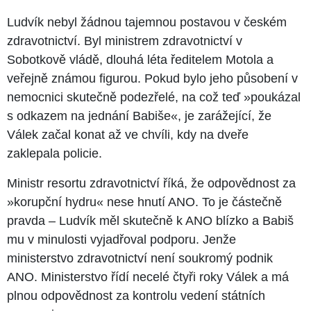
Ludvík nebyl žádnou tajemnou postavou v českém
zdravotnictví. Byl ministrem zdravotnictví v
Sobotkově vládě, dlouhá léta ředitelem Motola a
veřejně známou figurou. Pokud bylo jeho působení v
nemocnici skutečně podezřelé, na což teď »poukázal
s odkazem na jednání Babiše«, je zarážející, že
Válek začal konat až ve chvíli, kdy na dveře
zaklepala policie.
Ministr resortu zdravotnictví říká, že odpovědnost za
»korupční hydru« nese hnutí ANO. To je částečně
pravda – Ludvík měl skutečně k ANO blízko a Babiš
mu v minulosti vyjadřoval podporu. Jenže
ministerstvo zdravotnictví není soukromý podnik
ANO. Ministerstvo řídí necelé čtyři roky Válek a má
plnou odpovědnost za kontrolu vedení státních