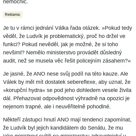
nemocnic.
Reklama:
Je tu v rámci jednání Válka řada otázek. »Pokud tedy
věděl, že Ludvík je problematický, proč ho držel ve
funkci? Pokud nevěděl, jak je možné, že si toho
nevšiml? Nemělo ministerstvo provádět důsledný
audit, než se musela věc řešit policejním zásahem?«
Je jasné, že ANO nese svůj podíl na této kauze. Ale
Válek by měl mít dostatek sebereflexe, aby uznal, že
»korupční hydra« se pod jeho dohledem vesele živila
dál. Přehazovat odpovědnost výhradně na opozici je
nejenom trapné, ale i neuvěřitelně pohodlné.
Někteří zástupci hnutí ANO mají tendenci zapomínat,
že Ludvík byl jejich kandidátem do Senátu, že mu
jako ministrovi svítili na ministerstvu zdravotnictví v