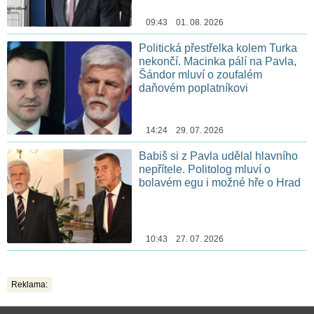
09:43 01. 08. 2026
Politická přestřelka kolem Turka
nekončí. Macinka pálí na Pavla,
Šándor mluví o zoufalém
daňovém poplatníkovi
14:24 29. 07. 2026
Babiš si z Pavla udělal hlavního
nepřítele. Politolog mluví o
bolavém egu i možné hře o Hrad
10:43 27. 07. 2026
Reklama: