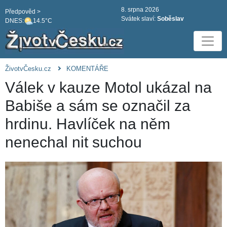
8. srpna 2026
Předpověd >
Svátek slaví:
Soběslav
DNES:
14.5°C
ŽivotvČesku.cz
KOMENTÁŘE
Válek v kauze Motol ukázal na
Babiše a sám se označil za
hrdinu. Havlíček na něm
nenechal nit suchou