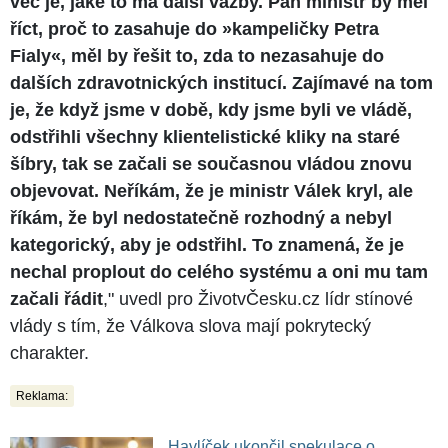
věc je, jaké to má další vazby. Pan ministr by měl
říct, proč to zasahuje do »kampeličky Petra
Fialy«, měl by řešit to, zda to nezasahuje do
dalších zdravotnických institucí. Zajímavé na tom
je, že když jsme v době, kdy jsme byli ve vládě,
odstřihli všechny klientelistické kliky na staré
šíbry, tak se začali se současnou vládou znovu
objevovat. Neříkám, že je ministr Válek kryl, ale
říkám, že byl nedostatečně rozhodný a nebyl
kategorický, aby je odstřihl. To znamená, že je
nechal proplout do celého systému a oni mu tam
začali řádit
," uvedl pro ŽivotvČesku.cz lídr stínové
vlády s tím, že Válkova slova mají pokrytecký
charakter.
Reklama:
Havlíček ukončil spekulace o