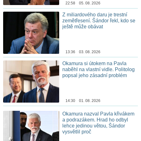
22:58 05. 08. 2026
Z miliardového daru je trestní
zemětřesení. Šándor řekl, kdo se
ještě může obávat
13:36 03. 08. 2026
Okamura si útokem na Pavla
naběhl na vlastní vidle. Politolog
popsal jeho zásadní problém
14:30 01. 08. 2026
Okamura nazval Pavla křivákem
a podrazákem. Hrad ho odbyl
lehce jedinou větou, Šándor
vysvětlil proč