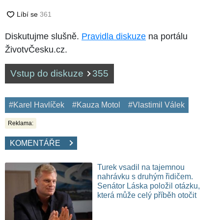
Diskutujme slušně.
Pravidla diskuze
na portálu
ŽivotvČesku.cz.
Vstup do diskuze
355
#Karel Havlíček
#Kauza Motol
#Vlastimil Válek
Reklama:
KOMENTÁŘE
Turek vsadil na tajemnou
nahrávku s druhým řidičem.
Senátor Láska položil otázku,
která může celý příběh otočit