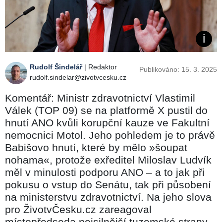
Rudolf Šindelář
| Redaktor
Publikováno: 15. 3. 2025
rudolf.sindelar@zivotvcesku.cz
Komentář: Ministr zdravotnictví Vlastimil
Válek (TOP 09) se na platformě X pustil do
hnutí ANO kvůli korupční kauze ve Fakultní
nemocnici Motol. Jeho pohledem je to právě
Babišovo hnutí, které by mělo »šoupat
nohama«, protože exředitel Miloslav Ludvík
měl v minulosti podporu ANO – a to jak při
pokusu o vstup do Senátu, tak při působení
na ministerstvu zdravotnictví. Na jeho slova
pro ŽivotvČesku.cz zareagoval
místopředseda nejsilnější tuzemské strany