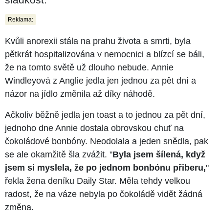
Reklama:
Kvůli anorexii stála na prahu života a smrti, byla
pětkrát hospitalizována v nemocnici a blízcí se báli,
že na tomto světě už dlouho nebude. Annie
Windleyová z Anglie jedla jen jednou za pět dní a
názor na jídlo změnila až díky náhodě.
Ačkoliv běžně jedla jen toast a to jednou za pět dní,
jednoho dne Annie dostala obrovskou chuť na
čokoládové bonbóny. Neodolala a jeden snědla, pak
se ale okamžitě šla zvážit. "
Byla jsem šílená, když
jsem si myslela, že po jednom bonbónu přiberu,
"
řekla žena deníku Daily Star. Měla tehdy velkou
radost, že na váze nebyla po čokoládě vidět žádná
změna.