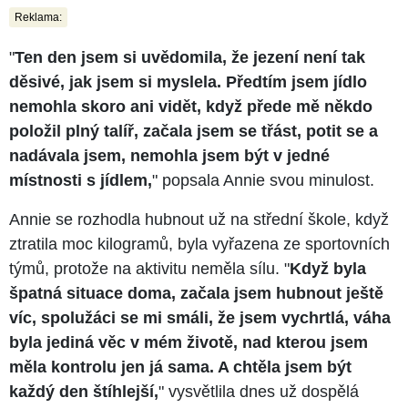
Reklama:
"
Ten den jsem si uvědomila, že jezení není tak
děsivé, jak jsem si myslela. Předtím jsem jídlo
nemohla skoro ani vidět, když přede mě někdo
položil plný talíř, začala jsem se třást, potit se a
nadávala jsem, nemohla jsem být v jedné
místnosti s jídlem,
" popsala Annie svou minulost.
Annie se rozhodla hubnout už na střední škole, když
ztratila moc kilogramů, byla vyřazena ze sportovních
týmů, protože na aktivitu neměla sílu. "
Když byla
špatná situace doma, začala jsem hubnout ještě
víc, spolužáci se mi smáli, že jsem vychrtlá, váha
byla jediná věc v mém životě, nad kterou jsem
měla kontrolu jen já sama. A chtěla jsem být
každý den štíhlejší,
" vysvětlila dnes už dospělá