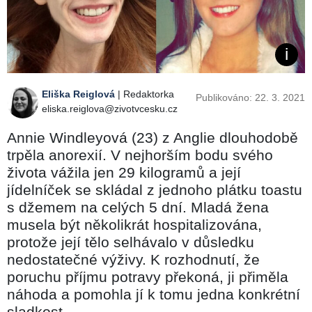
Eliška Reiglová
| Redaktorka
Publikováno: 22. 3. 2021
eliska.reiglova@zivotvcesku.cz
Annie Windleyová (23) z Anglie dlouhodobě
trpěla anorexií. V nejhorším bodu svého
života vážila jen 29 kilogramů a její
jídelníček se skládal z jednoho plátku toastu
s džemem na celých 5 dní. Mladá žena
musela být několikrát hospitalizována,
protože její tělo selhávalo v důsledku
nedostatečné výživy. K rozhodnutí, že
poruchu příjmu potravy překoná, ji přiměla
náhoda a pomohla jí k tomu jedna konkrétní
sladkost.