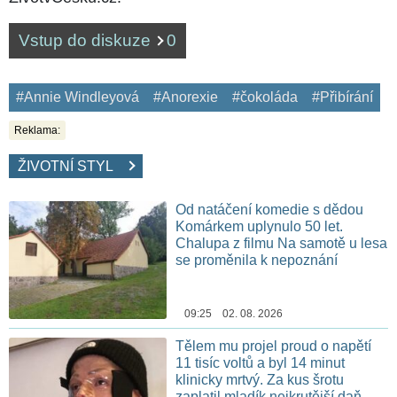
Vstup do diskuze
0
#Annie Windleyová
#Anorexie
#čokoláda
#Přibírání
Reklama:
ŽIVOTNÍ STYL
Od natáčení komedie s dědou
Komárkem uplynulo 50 let.
Chalupa z filmu Na samotě u lesa
se proměnila k nepoznání
09:25 02. 08. 2026
Tělem mu projel proud o napětí
11 tisíc voltů a byl 14 minut
klinicky mrtvý. Za kus šrotu
zaplatil mladík nejkrutější daň