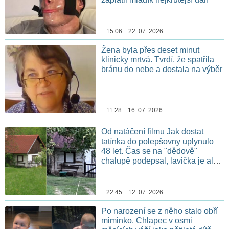
15:06 22. 07. 2026
Žena byla přes deset minut
klinicky mrtvá. Tvrdí, že spatřila
bránu do nebe a dostala na výběr
11:28 16. 07. 2026
Od natáčení filmu Jak dostat
tatínka do polepšovny uplynulo
48 let. Čas se na "dědově"
chalupě podepsal, lavička je ale
stále na stejném místě
22:45 12. 07. 2026
Po narození se z něho stalo obří
miminko. Chlapec v osmi