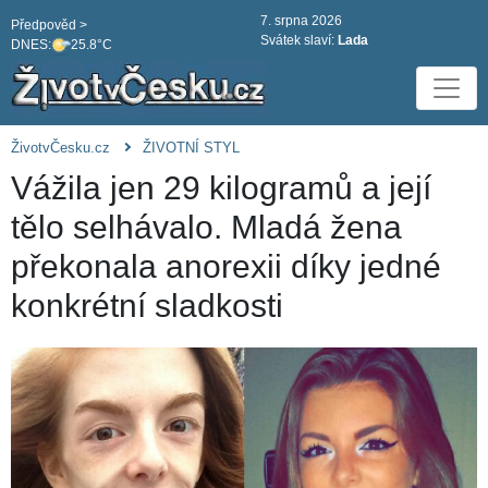
7. srpna 2026
Předpověd >
Svátek slaví:
Lada
DNES:
25.8°C
ŽivotvČesku.cz
ŽIVOTNÍ STYL
Vážila jen 29 kilogramů a její
tělo selhávalo. Mladá žena
překonala anorexii díky jedné
konkrétní sladkosti