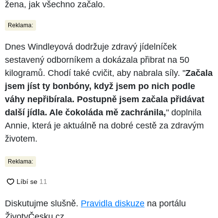
žena, jak všechno začalo.
Reklama:
Dnes Windleyová dodržuje zdravý jídelníček
sestavený odborníkem a dokázala přibrat na 50
kilogramů. Chodí také cvičit, aby nabrala síly. "
Začala
jsem jíst ty bonbóny, když jsem po nich podle
váhy nepřibírala. Postupně jsem začala přidávat
další jídla. Ale čokoláda mě zachránila,
" doplnila
Annie, která je aktuálně na dobré cestě za zdravým
životem.
Reklama:
Diskutujme slušně.
Pravidla diskuze
na portálu
ŽivotvČesku.cz.