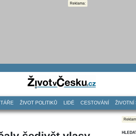
Reklama:
NTÁŘE
ŽIVOT POLITIKŮ
LIDÉ
CESTOVÁNÍ
ŽIVOTNÍ
Reklam
čaly šedivět vlasy,
HLEDA