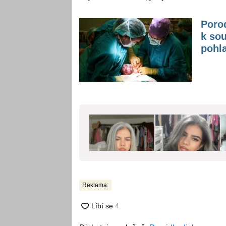
Porod
k sou
pohla
Reklama: