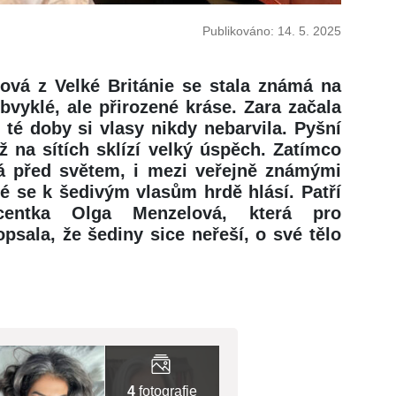
Publikováno: 14. 5. 2025
sová z Velké Británie se stala známá na
bvyklé, ale přirozené kráse. Zara začala
d té doby si vlasy nikdy nebarvila. Pyšní
ž na sítích sklízí velký úspěch. Zatímco
vá před světem, i mezi veřejně známými
é se k šedivým vlasům hrdě hlásí. Patří
centka Olga Menzelová, která pro
sala, že šediny sice neřeší, o své tělo
4
fotografie