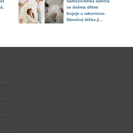
et
Samoživitelka Sabina
á.
se dvěma dětmi
bojuje s rakovinou.
Náročná léčba ji
připravila o práci i
finanční jistotu