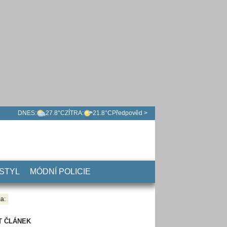
DNES:
27.8°C
ZÍTRA:
21.8°C
Předpověd >
 STYL
MÓDNÍ POLICIE
a:
T ČLÁNEK