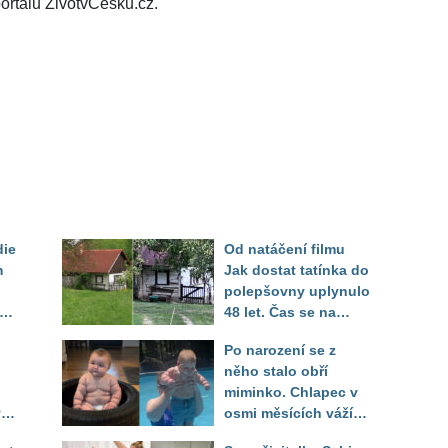
ortálu ŽivotvČesku.cz.
die
Od natáčení filmu
m
Jak dostat tatínka do
polepšovny uplynulo
48 let. Čas se na
"dědově" chalupě
Po narození se z
podepsal, lavička je
něho stalo obří
ale stále na stejném
miminko. Chlapec v
místě
ý.
osmi měsících váží
il
jako pětileté dítě