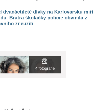
 dvanáctileté dívky na Karlovarsku míří
du. Bratra školačky policie obvinila z
vního zneužití
4
fotografie