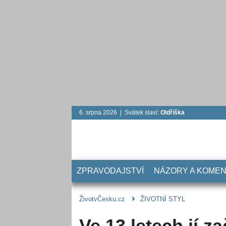
6. srpna 2026 | Svátek slaví:
Oldřiška
ZPRAVODAJSTVÍ
NÁZORY A KOME
ŽivotvČesku.cz
ŽIVOTNÍ STYL
Ve 13 letech jí za