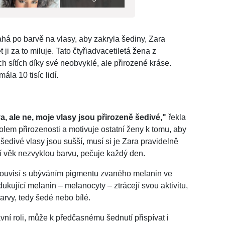
ahá po barvě na vlasy, aby zakryla šediny, Zara
i za to miluje. Tato čtyřiadvacetiletá žena z
 sítích díky své neobvyklé, ale přirozené kráse.
la 10 tisíc lidí.
rva, ale ne, moje vlasy jsou přirozeně šedivé,"
řekla
lem přirozenosti a motivuje ostatní ženy k tomu, aby
 šedivé vlasy jsou sušší, musí si je Zara pravidelně
ejí věk nezvyklou barvu, pečuje každý den.
ý souvisí s ubýváním pigmentu zvaného melanin ve
kující melanin – melanocyty – ztrácejí svou aktivitu,
arvy, tedy šedé nebo bílé.
avní roli, může k předčasnému šednutí přispívat i