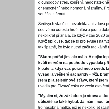
dlouhodobý stres, kouření, nedostatek ně
onemocnění nebo hormonální změny. Proce
součást stárnutí.
Šedivých vlasů se nezalekla ani vdova p
šedivému odrostu hrdě hlásí a jednu dob
několikrát přiznala, že když v září 2020 
Když trpí duše, tak se to projevuje i na f
tak špatně, že bylo nutné začít radikálně 
"Skoro pořád jím, ale málo. A nejím le
kvůli nervům na pochodu vypadala příš
k patě, a když vás pořád něco svědí, 
vysadila veškeré sacharidy - rýži, bra
jsem pila zeleninové šťávy, které jsem
uvedla pro ŽivotvČesku.cz zcela otevřen
"Myslím si, že základem je strava a do
důležité se také hýbat. Já mám moc rád
trojnásobná matka, jež je několik let šťa