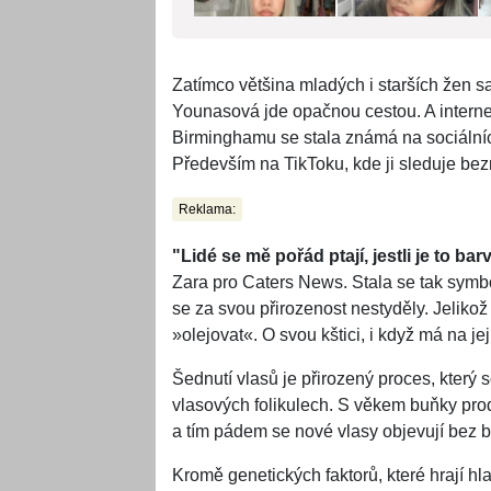
Zatímco většina mladých i starších žen s
Younasová jde opačnou cestou. A internet j
Birminghamu se stala známá na sociálních
Především na TikToku, kde ji sleduje bezmá
Reklama:
"Lidé se mě pořád ptají, jestli je to ba
Zara pro Caters News. Stala se tak symbo
se za svou přirozenost nestyděly. Jelikož
»olejovat«. O svou kštici, i když má na j
Šednutí vlasů je přirozený proces, kter
vlasových folikulech. S věkem buňky produ
a tím pádem se nové vlasy objevují bez b
Kromě genetických faktorů, které hrají hl