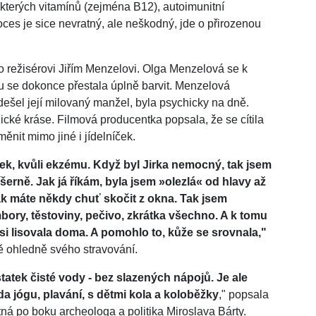
kterých vitamínů (zejména B12), autoimunitní
s je sice nevratný, ale neškodný, jde o přirozenou
o režisérovi Jiřím Menzelovi. Olga Menzelová se k
u se dokonce přestala úplně barvit. Menzelová
odešel její milovaný manžel, byla psychicky na dně.
yzické kráse. Filmová producentka popsala, že se cítila
měnit mimo jiné i jídelníček.
pek, kvůli ekzému. Když byl Jirka nemocný, tak jsem
erně. Jak já říkám, byla jsem »olezlá« od hlavy až
tak máte někdy chuť skočit z okna. Tak jsem
mbory, těstoviny, pečivo, zkrátka všechno. A k tomu
 si lisovala doma. A pomohlo to, kůže se srovnala,"
ě ohledně svého stravování.
statek čisté vody - bez slazených nápojů. Je ale
a jógu, plavání, s dětmi kola a koloběžky
," popsala
stná po boku archeologa a politika Miroslava Bárty.