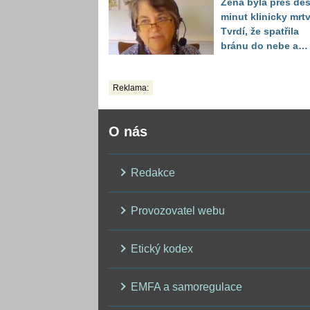
Žena byla přes des
mladík nejkrutější
minut klinicky mrtv
daň
Tvrdí, že spatřila
bránu do nebe a
dostala na výběr
Reklama:
O nás
Redakce
Provozovatel webu
Etický kodex
EMFA a samoregulace