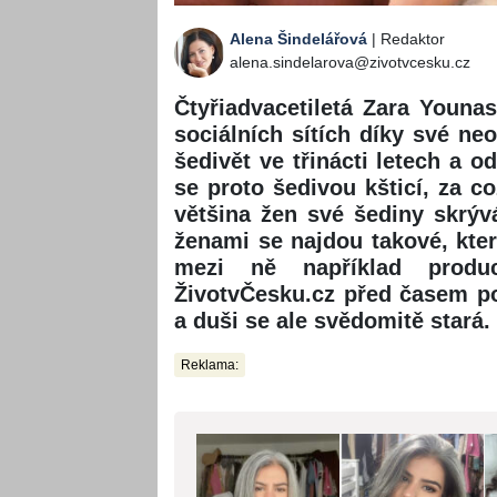
Alena Šindelářová
| Redaktor
alena.sindelarova@zivotvcesku.cz
Čtyřiadvacetiletá Zara Youna
sociálních sítích díky své neo
šedivět ve třinácti letech a o
se proto šedivou kšticí, za co
většina žen své šediny skrý
ženami se najdou takové, kter
mezi ně například produ
ŽivotvČesku.cz před časem pop
a duši se ale svědomitě stará.
Reklama: