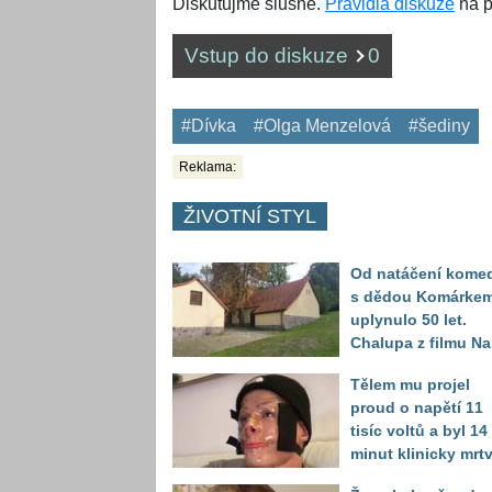
Diskutujme slušně.
Pravidla diskuze
na p
Vstup do diskuze
0
#Dívka
#Olga Menzelová
#šediny
Reklama:
ŽIVOTNÍ STYL
Od natáčení kome
s dědou Komárke
uplynulo 50 let.
Chalupa z filmu Na
samotě u lesa se
Tělem mu projel
proměnila k
proud o napětí 11
nepoznání
tisíc voltů a byl 14
minut klinicky mrtv
Za kus šrotu zaplat