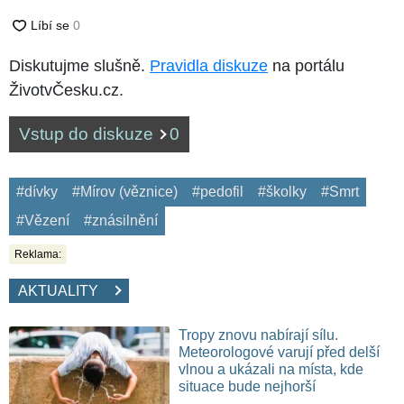
Diskutujme slušně.
Pravidla diskuze
na portálu
ŽivotvČesku.cz.
Vstup do diskuze
0
#dívky
#Mírov (věznice)
#pedofil
#školky
#Smrt
#Vězení
#znásilnění
Reklama:
AKTUALITY
Tropy znovu nabírají sílu.
Meteorologové varují před delší
vlnou a ukázali na místa, kde
situace bude nejhorší