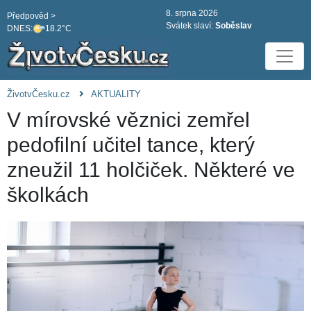
8. srpna 2026
Předpověd >
Svátek slaví:
Soběslav
DNES:
18.2°C
ŽivotvČesku.cz
AKTUALITY
V mírovské věznici zemřel
pedofilní učitel tance, který
zneužil 11 holčiček. Některé ve
školkách