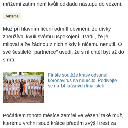
mřížemi zatím není kvůli odkladu nástupu do vězení.
Reklama:
Muž při hlavním líčení odmítl obvinění, že dívky
zneužíval kvůli svému uspokojení. Tvrdil, že je
miloval a že žádnou z nich nikdy k ničemu nenutil. O
své šestileté "partnerce" uvedl, že s ní chtěl být až do
smrti.
Finále soutěže krásy odsunul
koronavirus na neurčito: Podívejte
se na 14 krásných finalistek
Počátkem tohoto měsíce zemřel ve vězení také muž,
kterému vrchní soud krátce předtím zvýšil trest za