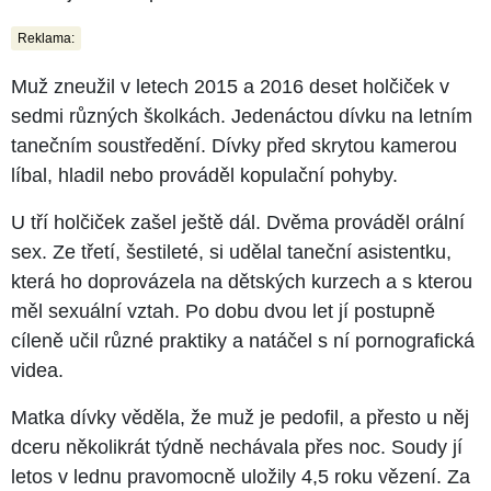
Reklama:
Muž zneužil v letech 2015 a 2016 deset holčiček v
sedmi různých školkách. Jedenáctou dívku na letním
tanečním soustředění. Dívky před skrytou kamerou
líbal, hladil nebo prováděl kopulační pohyby.
U tří holčiček zašel ještě dál. Dvěma prováděl orální
sex. Ze třetí, šestileté, si udělal taneční asistentku,
která ho doprovázela na dětských kurzech a s kterou
měl sexuální vztah. Po dobu dvou let jí postupně
cíleně učil různé praktiky a natáčel s ní pornografická
videa.
Matka dívky věděla, že muž je pedofil, a přesto u něj
dceru několikrát týdně nechávala přes noc. Soudy jí
letos v lednu pravomocně uložily 4,5 roku vězení. Za