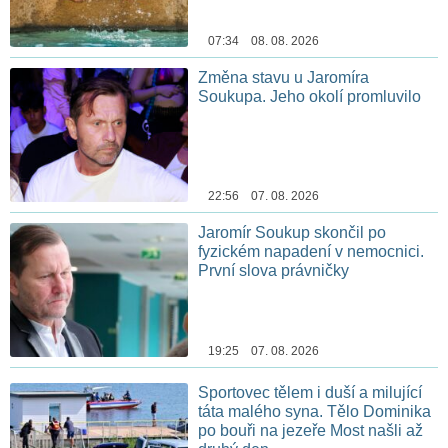
07:34 08. 08. 2026
Změna stavu u Jaromíra
Soukupa. Jeho okolí promluvilo
22:56 07. 08. 2026
Jaromír Soukup skončil po
fyzickém napadení v nemocnici.
První slova právničky
19:25 07. 08. 2026
Sportovec tělem i duší a milující
táta malého syna. Tělo Dominika
po bouři na jezeře Most našli až