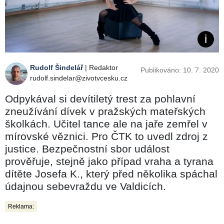
Rudolf Šindelář
| Redaktor
Publikováno: 10. 7. 2020
rudolf.sindelar@zivotvcesku.cz
Odpykával si devítiletý trest za pohlavní
zneužívání dívek v pražských mateřských
školkách. Učitel tance ale na jaře zemřel v
mírovské věznici. Pro ČTK to uvedl zdroj z
justice. Bezpečnostní sbor událost
prověřuje, stejně jako případ vraha a tyrana
dítěte Josefa K., který před několika spáchal
údajnou sebevraždu ve Valdicích.
Reklama: