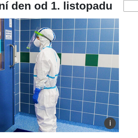
í den od 1. listopadu
Vyhled