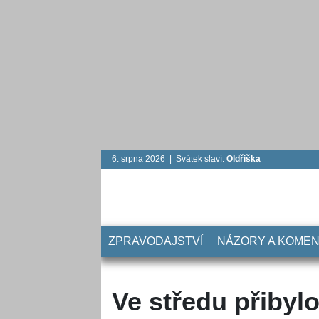
6. srpna 2026 | Svátek slaví:
Oldřiška
ZPRAVODAJSTVÍ
NÁZORY A KOME
Ve středu přibyl