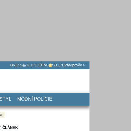
DNES:
26.8°C
ZÍTRA:
21.8°C
Předpověd >
 STYL
MÓDNÍ POLICIE
a:
T ČLÁNEK