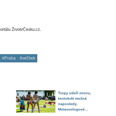
ortálu ŽivotvČesku.cz.
#Praha
#večírek
Tropy udeří znovu,
tentokrát možná
naposledy.
Meteorologové
zpřesnili výhled až