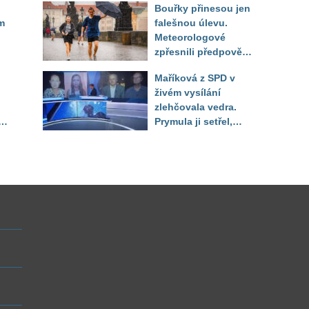
Bouřky přinesou jen
do září
m
falešnou úlevu.
Meteorologové
zpřesnili předpověď
a oznámili návrat
Maříková z SPD v
horkého počasí
živém vysílání
zlehčovala vedra.
Prymula ji setřel,
li
když vytáhl děsivé
číslo