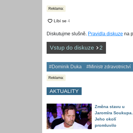
Reklama:
Diskutujme slušně.
Pravidla diskuze
na p
Vstup do diskuze
2
#Dominik Duka
#Ministr zdravotnictví
Reklama:
AKTUALITY
Změna stavu u
Jaromíra Soukupa.
Jeho okolí
promluvilo