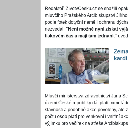
Redaktoři ŽivotvČesku.cz se snažili opak
mluvčího Pražského Arcibiskupství Jiřího
podle fotek dotyční neměli ochranu dýcha
nezvedal.
"Není možné nyní získat vyjá
tiskovém čas a mají tam jednání,"
uvedl
Zema
kard
Mluvčí ministerstva zdravotnictví Jana Sc
území České republiky dál platí mimořádn
slavnosti a podobné akce povoleny, ale
počtu osob platí pro venkovní i vnitřní a
výjimku pro večírek na střeše Arcibiskup