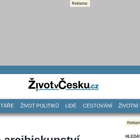
Reklama:
NTÁŘE
ŽIVOT POLITIKŮ
LIDÉ
CESTOVÁNÍ
ŽIVOTNÍ
Reklam
 arcibiskupství
HLEDA