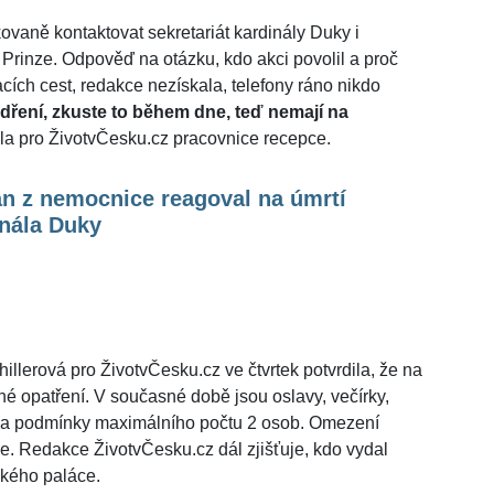
ovaně kontaktovat sekretariát kardinály Duky i
 Prinze. Odpověď na otázku, kdo akci povolil a proč
cích cest, redakce nezískala, telefony ráno nikdo
dření, zkuste to během dne, teď nemají na
a pro ŽivotvČesku.cz pracovnice recepce.
n z nemocnice reagoval na úmrtí
inála Duky
hillerová pro ŽivotvČesku.cz ve čtvrtek potvrdila, že na
é opatření. V současné době jsou oslavy, večírky,
 za podmínky maximálního počtu 2 osob. Omezení
kce. Redakce ŽivotvČesku.cz dál zjišťuje, kdo vydal
ského paláce.