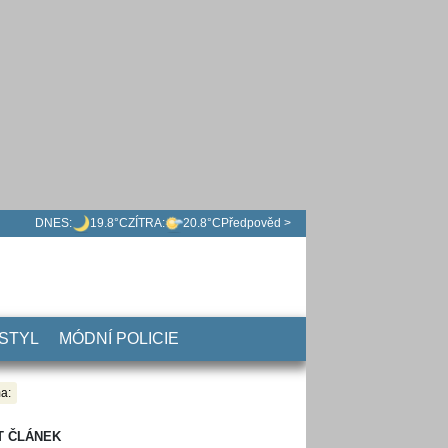
DNES:
19.8°C
ZÍTRA:
20.8°C
Předpověd >
 STYL
MÓDNÍ POLICIE
a:
T ČLÁNEK