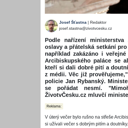
Josef Šťastna
| Redaktor
josef.stastna@zivotvcesku.cz
Podle nařízení ministerstva
oslavy a přátelská setkání pro
například zakázáno i veřejné
Arcibiskupského paláce se al
kteří si dali dobré pití a dou
z médii. Věc již prověřujeme,
policie Jan Rybanský. Minister
se pořádat nesmí. "Mimořá
ŽivotvČesku.cz mluvčí minister
Reklama:
V úterý večer bylo rušno na střeše Arcibi
si užívali večer s dobrým pitím a doutníky