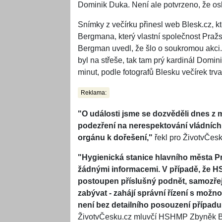
Dominik Duka. Není ale potvrzeno, že os
Snímky z večírku přinesl web Blesk.cz, kt
Bergmana, který vlastní společnost Pražs
Bergman uvedl, že šlo o soukromou akci. P
byl na střeše, tak tam prý kardinál Domi
minut, podle fotografů Blesku večírek trv
Reklama:
"O události jsme se dozvěděli dnes z mé
podezření na nerespektování vládníc
orgánu k dořešení,"
řekl pro ŽivotvČesk
"Hygienická stanice hlavního města 
žádnými informacemi. V případě, že H
postoupen příslušný podnět, samozřej
zabývat - zahájí správní řízení s možno
není bez detailního posouzení případu
ŽivotvČesku.cz mluvčí HSHMP Zbyněk B