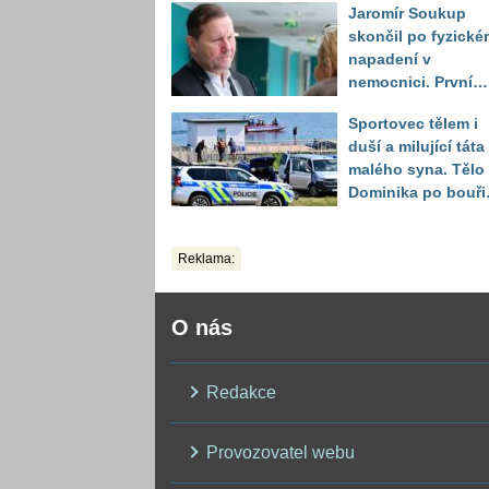
Jaromír Soukup
skončil po fyzické
napadení v
nemocnici. První
slova právničky
Sportovec tělem i
duší a milující táta
malého syna. Tělo
Dominika po bouři
na jezeře Most naš
až druhý den
Reklama:
O nás
Redakce
Provozovatel webu