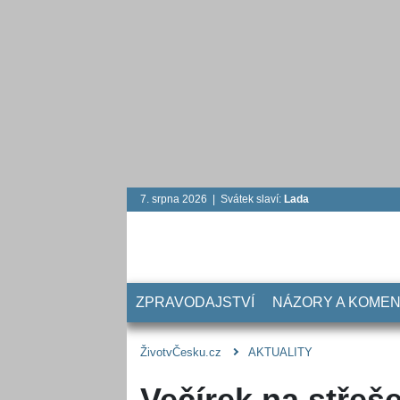
7. srpna 2026 | Svátek slaví:
Lada
ZPRAVODAJSTVÍ
NÁZORY A KOME
ŽivotvČesku.cz
AKTUALITY
Večírek na střeše