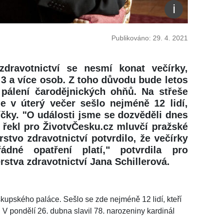
Publikováno: 29. 4. 2021
 zdravotnictví se nesmí konat večírky,
 3 a více osob. Z toho důvodu bude letos
 pálení čarodějnických ohňů. Na střeše
e v úterý večer sešlo nejméně 12 lidí,
tníčky. "O události jsme se dozvěděli dnes
" řekl pro ŽivotvČesku.cz mluvčí pražské
stvo zdravotnictví potvrdilo, že večírky
dné opatření platí," potvrdila pro
stva zdravotnictví Jana Schillerová.
skupského paláce. Sešlo se zde nejméně 12 lidí, kteří
. V pondělí 26. dubna slavil 78. narozeniny kardinál