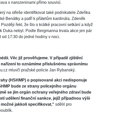
lava s narozeninami přímo souvisí.
erý na střeše identifikoval také podnikatele Zdeňka
ké Benátky a patří k přátelům kardinála. Zdeněk
ozději řekl, že šlo o krátké pracovní setkání a když
nik Duka nebyl. Podle Bergmanna trvala akce jen pár
al od 17:30 do jedné hodiny v noci.
dii. Věc již prověřujeme. V případě zjištění
h nařízení to oznámíme příslušnému správnímu
u.cz mluvčí pražské policie Jan Rybanský.
Prahy (HSHMP) o popisované akci nedisponuje
SHMP bude ze strany policejního orgánu
mě se jím orgán ochrany veřejného zdraví bude
stí udělení finanční sankce, jejíž případnou výši
 možné jakkoli specifikovat,"
sdělil pro
oublík.