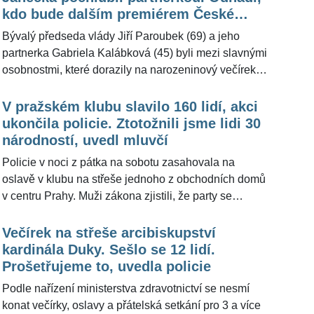
okolností bych v tak požehnaném stavu na takovou
kdo bude dalším premiérem České
akci asi nešla," řekla pro ŽivotvČesku.cz Lela
republiky
Bývalý předseda vlády Jiří Paroubek (69) a jeho
Ceterová. Vysvětlila, proč přeci jen přišla a jak to dělá,
partnerka Gabriela Kalábková (45) byli mezi slavnými
že v těhotenství vypadá tak skvěle.
osobnostmi, které dorazily na narozeninový večírek
hudebního producenta Františka Janečka (77).
Expremiér promluvil také o tom, kdo se podle něj po
V pražském klubu slavilo 160 lidí, akci
volbách do Sněmovny může stát premiérem. "Oslava
ukončila policie. Ztotožnili jsme lidi 30
byla fajn, s Františkem jsem hezky poklábosil.
národností, uvedl mluvčí
Premiérem bude patrně někdo z ANO," řekl Jiří
Policie v noci z pátka na sobotu zasahovala na
Paroubek pro ŽivotvČesku.cz.
oslavě v klubu na střeše jednoho z obchodních domů
v centru Prahy. Muži zákona zjistili, že party se
účastnilo zhruba 160 lidí. Policisté zjistili totožnost
návštěvníků, převážně cizinců, a případ předají do
Večírek na střeše arcibiskupství
správního řízení kvůli podezření z porušování
kardinála Duky. Sešlo se 12 lidí.
protiepidemických pravidel. Provozovateli podniku
Prošetřujeme to, uvedla policie
hrozí pokuta až třímilionová pokuta. "Na místě byli lidé
Podle nařízení ministerstva zdravotnictví se nesmí
různých národností, celkem třicet ze všech koutů
konat večírky, oslavy a přátelská setkání pro 3 a více
světa," řekl pro ŽivotvČesku.cz mluvčí policie Jan