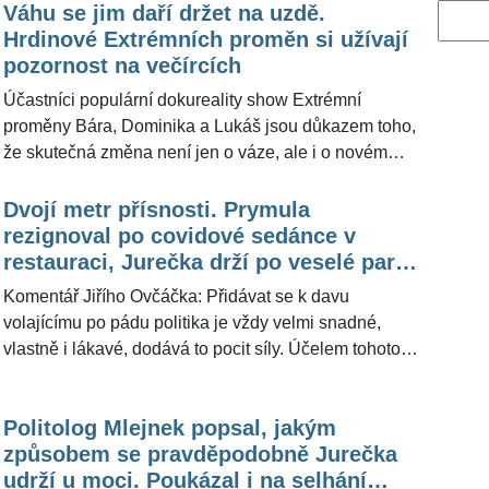
Váhu se jim daří držet na uzdě.
Vyhled
Hrdinové Extrémních proměn si užívají
pozornost na večírcích
Účastníci populární dokureality show Extrémní
proměny Bára, Dominika a Lukáš jsou důkazem toho,
že skutečná změna není jen o váze, ale i o novém
životním stylu a sebevědomí. Všichni tři dokázali
shodit desítky kilogramů. Lukáš Skupin konkrétně
Dvojí metr přísnosti. Prymula
více než sto. Co je ještě obdivuhodnější, svou novou
rezignoval po covidové sedánce v
hmotnost si dokáží udržet i několik měsíců po
restauraci, Jurečka drží po veselé party
skončení natáčení. Dnes jsou zváni na společenské
v době střelby
Komentář Jiřího Ovčáčka: Přidávat se k davu
akce, kde sklízí zaslouženou pozornost nejen díky
volajícímu po pádu politika je vždy velmi snadné,
své vizuální proměně, ale i pozitivní energii, kterou
vlastně i lákavé, dodává to pocit síly. Účelem tohoto
kolem sebe šíří. Jak se redakci ŽivotvČesku.cz
komentáře portálu ŽivotvČesku.cz ale není rozhojnit
podařilo zjistit, ne každý účastník show si po skončení
skandování za odchod ministra práce a sociálních
natáčení dokázal váhu udržet –⁠⁠⁠⁠⁠⁠ tito tři však dokazují,
Politolog Mlejnek popsal, jakým
věcí Mariana Jurečky kvůli vánočnímu večírku v čase,
že to se změnou svého života myslí opravdu vážně.
způsobem se pravděpodobně Jurečka
kdy na Filozofické fakultě UK umírali lidé.
udrží u moci. Poukázal i na selhání
Pozvedněme spíše obočí nad nebezpečným faktorem