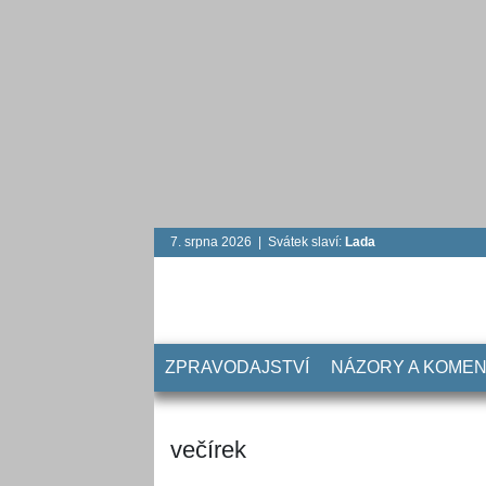
7. srpna 2026 | Svátek slaví:
Lada
ZPRAVODAJSTVÍ
NÁZORY A KOME
večírek