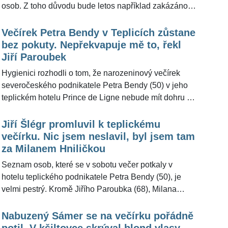
osob. Z toho důvodu bude letos například zakázáno i
Daněk.
veřejné pálení čarodějnických ohňů. Na střeše
Arcibiskupského paláce se ale v úterý večer sešlo
Večírek Petra Bendy v Teplicích zůstane
nejméně 12 lidí, kteří si dali dobré pití a doutníčky. "O
bez pokuty. Nepřekvapuje mě to, řekl
události jsme se dozvěděli dnes z médii. Věc již
Jiří Paroubek
prověřujeme," řekl pro ŽivotvČesku.cz mluvčí pražské
Hygienici rozhodli o tom, že narozeninový večírek
policie Jan Rybanský. Ministerstvo zdravotnictví
severočeského podnikatele Petra Bendy (50) v jeho
potvrdilo, že večírky se pořádat nesmí. "Mimořádné
teplickém hotelu Prince de Ligne nebude mít dohru v
opatření platí," potvrdila pro ŽivotvČesku.cz mluvčí
podobě pokuty. Vlivný podnikatel umožnil svým
ministerstva zdravotnictví Jana Schillerová.
hostům nerespektování vládních opatření, ale hygiena
Jiří Šlégr promluvil k teplickému
pro takové jednání nenašla dostatek důkazů. Mezi
večírku. Nic jsem neslavil, byl jsem tam
návštěvníky byl i někdejší předseda vlády Jiří
za Milanem Hniličkou
Paroubek (68), který pro ŽivotvČesku.cz uvedl, že
Seznam osob, které se v sobotu večer potkaly v
závěr hygieny v tomto znění očekával.
hotelu teplického podnikatele Petra Bendy (50), je
velmi pestrý. Kromě Jiřího Paroubka (68), Milana
Hniličky (47) či policejního ředitele Vladislava Husáka
(55) se v hotelu Prince de Ligne objevil také Jiří Šlégr
Nabuzený Sámer se na večírku pořádně
(49). "Šlo o pracovní schůzku," uvedl bývalý hokejista
potil. V kšiltovce skrýval blond vlasy,