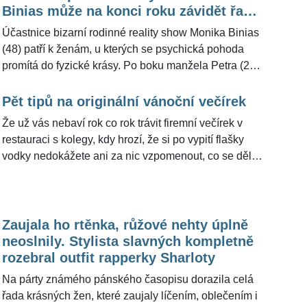
pro ŽivotvČesku.cz úspěšný sportovec s tím, že byli
Binias může na konci roku závidět řada
se ženou rádi, že zvládli alespoň jednu party.
žen
Účastnice bizarní rodinné reality show Monika Binias
(48) patří k ženám, u kterých se psychická pohoda
promítá do fyzické krásy. Po boku manžela Petra (25)
vyrazila trávit konec roku do Špindlerova Mlýna a není
na ní vidět, že by přes Vánoce nabrala nějaké
Pět tipů na originální vánoční večírek
kilogramy. Hlavně je ale šťastná a spokojená. "Myslím
Že už vás nebaví rok co rok trávit firemní večírek v
si, že si konec roku s manželem báječně užijeme,"
restauraci s kolegy, kdy hrozí, že si po vypití flašky
řekla pro ŽivotvČesku.cz matka Ornelly Koktové (28)
vodky nedokážete ani za nic vzpomenout, co se dělo,
a Chalotte Štikové (25).
a následující den musíte morální kocovinu hasit sick
dayem? Nebojte. Tento rok může být všechno jinak.
Místo klasického vymetání hospod jsme si pro vás
připravili pět užitečných rad na opravdu kultivovanou
Zaujala ho rtěnka, růžové nehty úplně
zábavu!
neoslnily. Stylista slavných kompletně
rozebral outfit rapperky Sharloty
Na párty známého pánského časopisu dorazila celá
řada krásných žen, které zaujaly líčením, oblečením i