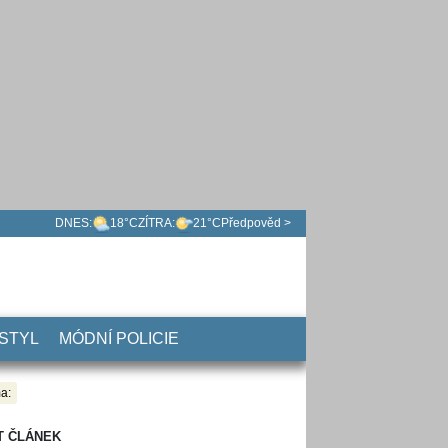
DNES:
18°C
ZÍTRA:
21°C
Předpověd >
 STYL
MÓDNÍ POLICIE
a:
T ČLÁNEK