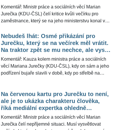
podřízených ministra na večírku
dvojího metru. Vítr tuhle událost už zavál kamsi v dál,
Komentář: Ministr práce a sociálních věcí Marian
ale nyní je nutno připomenout, že Roman Prymula
Jurečka (KDU-ČSL) čelí kritice kvůli večírku pro
nakonec rezignoval na post ministra zdravotnictví
zaměstnance, který se na jeho ministerstvu konal v
kvůli posezení v restauraci v době covidových
den, kdy vrah na Filozofické fakultě Univerzity Karlovy
restrikcí. Jeden hot a druhý čehý. Nesoulad, který drtí
zabil 14 lidí. V úterý zasedne předsednictvo KDU-
Nebudeš lhát: Osmé přikázání pro
důvěru v demokratickou politiku.
ČSL, kde se bude řešit jeho vládní budoucnost. Sám
Jurečku, který se na večírek měl vrátit.
Jurečka připustil, že zvažuje rezignaci. Premiér Petr
Na traktor zpět se mu nechce, ale vysílá
Fiala (ODS) ministra podpořil v dalším setrvání ve
signál lidem, říká Šándor
Komentář: Kauza kolem ministra práce a sociálních
vládě. Politolog Josef Mlejnek z Fakulty sociálních
věcí Mariana Jurečky (KDU-ČSL), kdy on sám a jeho
věd Univerzity Karlovy pro ŽivotvČesku.cz uvedl dvě
podřízení bujaře slavili v době, kdy po střelbě na
roviny, jak vnímá Jurečkův »přešlap«.
pražské filozofické fakultě umírali lidé, neutichá.
Dokonce se objevují další informace, které
Na červenou kartu pro Jurečku to není,
zpochybňují politikovu verzi. Portál iDnes.cz totiž
ale je to ukázka charakteru člověka,
přinesl svědectví svých dvou zdrojů (podřízených
říká mediální expertka ohledně
ministra) o tom, že Jurečka se na mejdan po
tancovačky a dlouhého mlčení ministra
mimořádném zasedání vlády měl vrátit. Pro
Komentář: Ministr práce a sociálních věcí Marian
ŽivotvČesku.cz jednání šéfa resortu okomentoval
Jurečka čelí nepříjemné situaci. Musí vysvětlovat
Andor Šándor. "Úroveň české politiky je opravdu