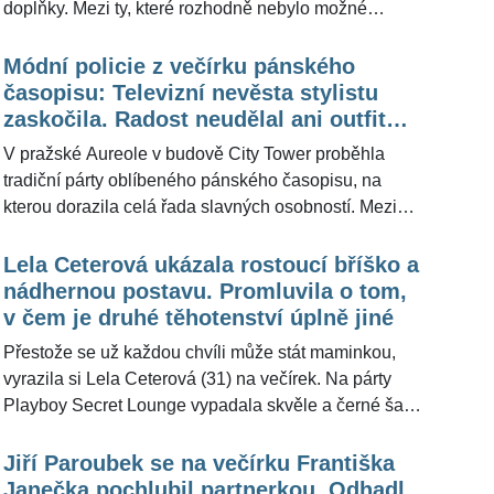
doplňky. Mezi ty, které rozhodně nebylo možné
přehlédnout, se zařadila rapperka Sharlota (25). Do
hledáčku se dostala stylistovi slavných tváří, který se
Módní policie z večírku pánského
zaměřil i na nejmenší detaily jejího outfitu. "Víc by se
časopisu: Televizní nevěsta stylistu
mi líbily zavřené lodičky, než páskové boty," řekl pro
zaskočila. Radost neudělal ani outfit
ŽivotvČesku.cz Kája Pavlíček (49) s tím, že v tomto
těhotné Lely Ceterové
V pražské Aureole v budově City Tower proběhla
případě nejde o kritiku, ale o variantu.
tradiční párty oblíbeného pánského časopisu, na
kterou dorazila celá řada slavných osobností. Mezi
nimi i někdejší playmate Lela Ceterová (31), televizní
nevěsta Natálie Mykytenko (23), ale třeba i
Lela Ceterová ukázala rostoucí bříško a
podnikatelka Anife Vyskočilová (43). Outfity těchto
nádhernou postavu. Promluvila o tom,
krásek pro ŽivotvČesku.cz zhodnotil stylista slavných
v čem je druhé těhotenství úplně jiné
Kája Pavlíček (49), podle kterého si nejhůře vedla
Přestože se už každou chvíli může stát maminkou,
kráska, kterou proslavila svatební reality show. "Tento
vyrazila si Lela Ceterová (31) na večírek. Na párty
černý vampíří komplet není úplně ideálně zvolený,"
Playboy Secret Lounge vypadala skvěle a černé šaty
řekl o jejím oděvu.
obepínaly její těhotenské bříško. Maminka téměř
dvouleté Lili však podotkla, že taková akce je pro ni v
Jiří Paroubek se na večírku Františka
tomto stavu velkou výjimkou. "Za normálních
Janečka pochlubil partnerkou. Odhadl,