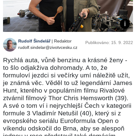
Rudolf Šindelář
| Redaktor
Publikováno: 15. 9. 2022
rudolf.sindelar@zivotvcesku.cz
Rychlá auta, vůně benzinu a krásné ženy -
to šlo odjakživa dohromady. A to, že
formuloví jezdci si večírky umí náležitě užít,
je známá věc. Věděl to už legendární James
Hunt, kterého v populárním filmu Rivalové
ztvárnil filmový Thor Chris Hemsworth (39).
A své o tom ví i nejrychlejší Čech v kategorii
formule 3 Vladimír Netušil (40), který si z
evropského seriálu Euroformula Open o
víkendu odskočil do Brna, aby se alespoň
jednou v roce představil také domácím