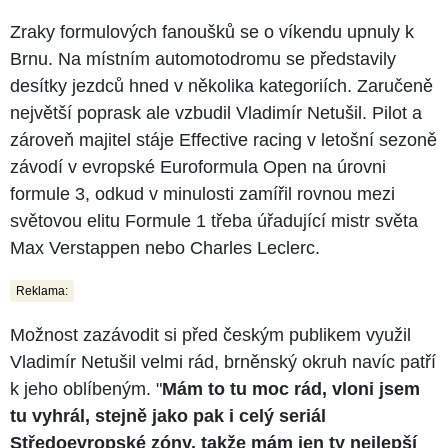
Zraky formulových fanoušků se o víkendu upnuly k
Brnu. Na místním automotodromu se představily
desítky jezdců hned v několika kategoriích. Zaručeně
největší poprask ale vzbudil Vladimír Netušil. Pilot a
zároveň majitel stáje Effective racing v letošní sezoně
závodí v evropské Euroformula Open na úrovni
formule 3, odkud v minulosti zamířil rovnou mezi
světovou elitu Formule 1 třeba úřadující mistr světa
Max Verstappen nebo Charles Leclerc.
Reklama:
Možnost zazávodit si před českým publikem využil
Vladimír Netušil velmi rád, brněnský okruh navíc patří
k jeho oblíbeným. "
Mám to tu moc rád, vloni jsem
tu vyhrál, stejně jako pak i celý seriál
Středoevropské zóny, takže mám jen ty nejlepší