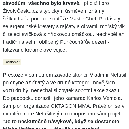
závodům, všechno bylo krvavé
," přiblížil pro
ŽivotvČesku.cz s typickým úsměvem známý
šéfkuchař a porotce soutěže MasterChef. Podávaly
se argentinské krevety s rajčaty a olivami, mořský vlk
či telecí svíčková s hříbkovou omáčkou. Nechyběl ani
tradiční a velmi oblíbený Punčochářův dezert -
takzvané karamelové vejce.
Reklama:
Přestože v samotném závodě skončil Vladimír Netušil
po chybě až čtvrtý a ve druhé kategorii novějších
vozů druhý, nenechal si zbytek sobotní akce zkazit.
Do paddocku dorazil i jeho kamarád Karlos Vémola,
šampion organizace OKTAGON MMA. Právě on se v
minulém roce Netušilovým monopostem sám projel.
"
Je to neskutečně návykové, když se dostanete