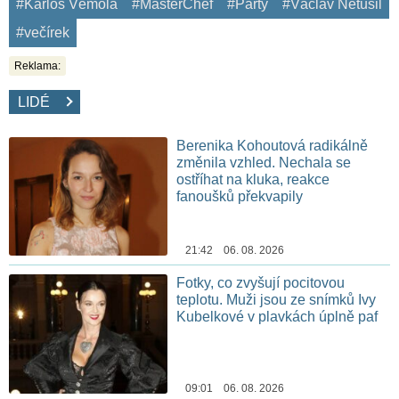
#Karlos Vémola
#MasterChef
#Party
#Václav Netušil
#večírek
Reklama:
LIDÉ
Berenika Kohoutová radikálně
změnila vzhled. Nechala se
ostříhat na kluka, reakce
fanoušků překvapily
21:42 06. 08. 2026
Fotky, co zvyšují pocitovou
teplotu. Muži jsou ze snímků Ivy
Kubelkové v plavkách úplně paf
09:01 06. 08. 2026