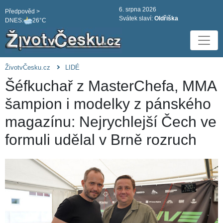
6. srpna 2026
Předpověd >
Svátek slaví:
Oldřiška
DNES:
26°C
ŽivotvČesku.cz
LIDÉ
Šéfkuchař z MasterChefa, MMA
šampion i modelky z pánského
magazínu: Nejrychlejší Čech ve
formuli udělal v Brně rozruch