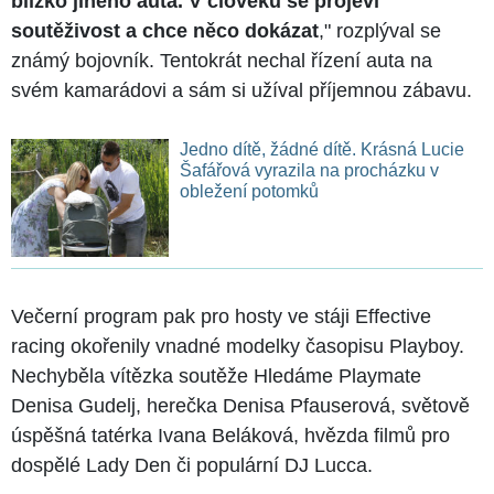
blízko jiného auta. V člověku se projeví
soutěživost a chce něco dokázat
," rozplýval se
známý bojovník. Tentokrát nechal řízení auta na
svém kamarádovi a sám si užíval příjemnou zábavu.
Jedno dítě, žádné dítě. Krásná Lucie
Šafářová vyrazila na procházku v
obležení potomků
Večerní program pak pro hosty ve stáji Effective
racing okořenily vnadné modelky časopisu Playboy.
Nechyběla vítězka soutěže Hledáme Playmate
Denisa Gudelj, herečka Denisa Pfauserová, světově
úspěšná tatérka Ivana Beláková, hvězda filmů pro
dospělé Lady Den či populární DJ Lucca.