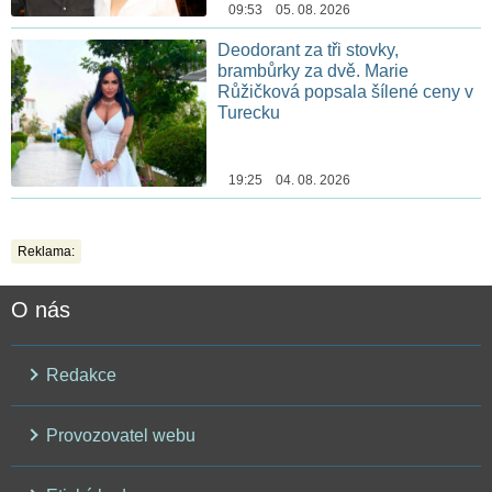
09:53 05. 08. 2026
Deodorant za tři stovky,
brambůrky za dvě. Marie
Růžičková popsala šílené ceny v
Turecku
19:25 04. 08. 2026
Reklama:
O nás
Redakce
Provozovatel webu