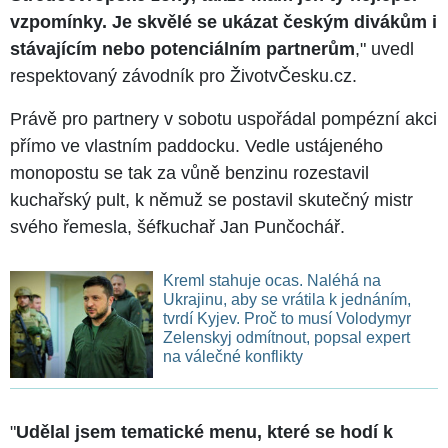
vzpomínky. Je skvělé se ukázat českým divákům i
stávajícím nebo potenciálním partnerům
," uvedl
respektovaný závodník pro ŽivotvČesku.cz.
Právě pro partnery v sobotu uspořádal pompézní akci
přímo ve vlastním paddocku. Vedle ustájeného
monopostu se tak za vůně benzinu rozestavil
kuchařský pult, k němuž se postavil skutečný mistr
svého řemesla, šéfkuchař Jan Punčochář.
Kreml stahuje ocas. Naléhá na
Ukrajinu, aby se vrátila k jednáním,
tvrdí Kyjev. Proč to musí Volodymyr
Zelenskyj odmítnout, popsal expert
na válečné konflikty
"
Udělal jsem tematické menu, které se hodí k