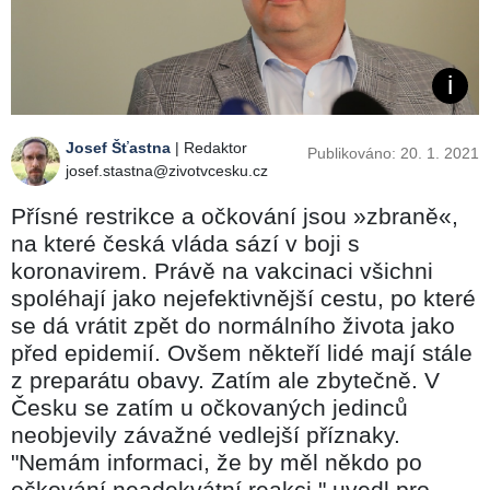
Josef Šťastna
| Redaktor
Publikováno: 20. 1. 2021
josef.stastna@zivotvcesku.cz
Přísné restrikce a očkování jsou »zbraně«,
na které česká vláda sází v boji s
koronavirem. Právě na vakcinaci všichni
spoléhají jako nejefektivnější cestu, po které
se dá vrátit zpět do normálního života jako
před epidemií. Ovšem někteří lidé mají stále
z preparátu obavy. Zatím ale zbytečně. V
Česku se zatím u očkovaných jedinců
neobjevily závažné vedlejší příznaky.
"Nemám informaci, že by měl někdo po
očkování neadekvátní reakci," uvedl pro