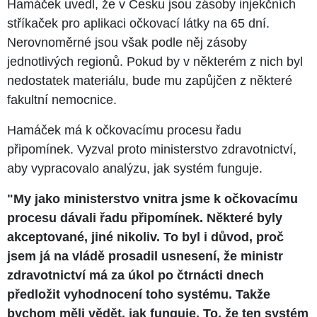
Hamáček uvedl, že v Česku jsou zásoby injekčních
stříkaček pro aplikaci očkovací látky na 65 dní.
Nerovnoměrné jsou však podle něj zásoby
jednotlivých regionů. Pokud by v některém z nich byl
nedostatek materiálu, bude mu zapůjčen z některé
fakultní nemocnice.
Hamáček má k očkovacímu procesu řadu
připomínek. Vyzval proto ministerstvo zdravotnictví,
aby vypracovalo analýzu, jak systém funguje.
"My jako ministerstvo vnitra jsme k očkovacímu
procesu dávali řadu připomínek. Některé byly
akceptované, jiné nikoliv. To byl i důvod, proč
jsem já na vládě prosadil usnesení, že ministr
zdravotnictví má za úkol po čtrnácti dnech
předložit vyhodnocení toho systému. Takže
bychom měli vědět, jak funguje. To, že ten systém