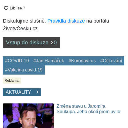
Diskutujme slušně.
Pravidla diskuze
na portálu
ŽivotvČesku.cz.
Vstup do diskuze
0
#COVID-19
#Jan Hamáček
#Koronavirus
#Očkování
#Vakcína covid-19
Reklama:
AKTUALITY
Změna stavu u Jaromíra
Soukupa. Jeho okolí promluvilo