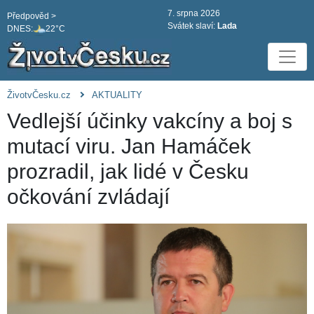
7. srpna 2026
Předpověd >
Svátek slaví:
Lada
DNES:
22°C
ŽivotvČesku.cz
AKTUALITY
Vedlejší účinky vakcíny a boj s
mutací viru. Jan Hamáček
prozradil, jak lidé v Česku
očkování zvládají