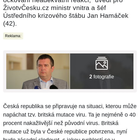
ŽivotvČesku.cz ministr vnitra a šéf
Ústředního krizového štábu Jan Hamáček
(42).
Reklama:
2
fotografie
Česká republika se připravuje na situaci, kterou může
napáchat tzv. britská mutace viru. Ta je nejméně o 40
procent nakažlivější než původní virus. Britská
mutace už byla v České republice potvrzena, nyní
bude zásadní sledovat, s jakou rychlostí se v