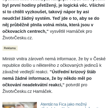
byl první hodiny přetížený, je logická věc. Všichni
si to chtěli vyzkoušet, takový nápor by asi
neudržel žádný systém. Teď jde o to, aby se do
něj průběžně plnila volná místa, která jsou v
očkovacích centrech,"
vysvětlil Hamáček pro
ŽivotvČesku.cz.
Reklama:
Ministr vnitra zároveň nemá informace, že by v České
republice došlo u některého z očkovaných jedinců k
závažné vedlejší reakci.
"Ústřední krizový štáb
nemá žádné informace, že by někdo měl po
očkování neadekvátní reakci,"
potvrdil pro
ŽivotvČesku.cz Hamáček.
Atentát na Fica jako možný