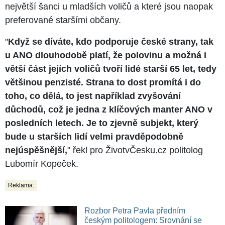
největší šanci u mladších voličů a které jsou naopak
preferované staršími občany.
"
Když se díváte, kdo podporuje české strany, tak
u ANO dlouhodobě platí, že polovinu a možná i
větší část jejích voličů tvoří lidé starší 65 let, tedy
většinou penzisté. Strana to dost promítá i do
toho, co dělá, to jest například zvyšování
důchodů, což je jedna z klíčových manter ANO v
posledních letech. Je to zjevně subjekt, který
bude u starších lidí velmi pravděpodobně
nejúspěšnější,
" řekl pro ŽivotvČesku.cz politolog
Lubomír Kopeček.
Reklama:
Rozbor Petra Pavla předním
českým politologem: Srovnání se