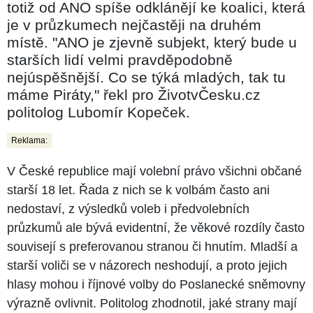
totiž od ANO spíše odklánějí ke koalici, která
je v průzkumech nejčastěji na druhém
místě. "ANO je zjevně subjekt, který bude u
starších lidí velmi pravděpodobně
nejúspěšnější. Co se týká mladých, tak tu
máme Piráty," řekl pro ŽivotvČesku.cz
politolog Lubomír Kopeček.
Reklama:
V České republice mají volební právo všichni občané
starší 18 let. Řada z nich se k volbám často ani
nedostaví, z výsledků voleb i předvolebních
průzkumů ale bývá evidentní, že věkové rozdíly často
souvisejí s preferovanou stranou či hnutím. Mladší a
starší voliči se v názorech neshodují, a proto jejich
hlasy mohou i říjnové volby do Poslanecké sněmovny
výrazně ovlivnit. Politolog zhodnotil, jaké strany mají