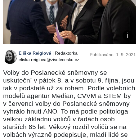
Eliška Reiglová
| Redaktorka
Publikováno: 1. 9. 2021
eliska.reiglova@zivotvcesku.cz
Volby do Poslanecké sněmovny se
uskuteční v pátek 8. a v sobotu 9. října, jsou
tak v podstatě už za rohem. Podle volebních
modelů agentur Median, CVVM a STEM by
v červenci volby do Poslanecké sněmovny
vyhrálo hnutí ANO. To má podle politologa
velkou základnu voličů v řadách osob
starších 65 let. Věkový rozdíl voličů se na
volbách výrazně podepisuje, mladí lidé se