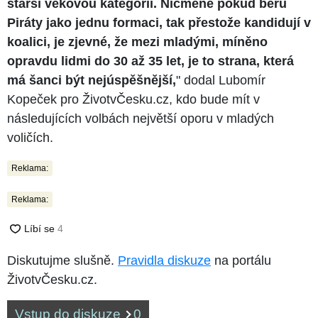
starší věkovou kategorii. Nicméně pokud beru
Piráty jako jednu formaci, tak přestože kandidují v
koalici, je zjevné, že mezi mladými, míněno
opravdu lidmi do 30 až 35 let, je to strana, která
má šanci být nejúspěšnější,
" dodal Lubomír
Kopeček pro ŽivotvČesku.cz, kdo bude mít v
následujících volbách největší oporu v mladých
voličích.
Reklama:
Reklama:
Diskutujme slušně.
Pravidla diskuze
na portálu
ŽivotvČesku.cz.
Vstup do diskuze
0