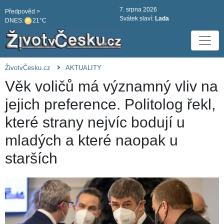
7. srpna 2026
Předpověd >
Svátek slaví:
Lada
DNES:
21°C
ŽivotvČesku.cz
AKTUALITY
Věk voličů má významný vliv na
jejich preference. Politolog řekl,
které strany nejvíc bodují u
mladých a které naopak u
starších