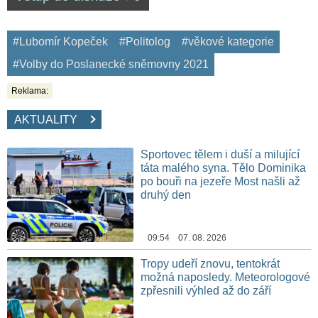
#Lubomír Kopeček
#Politolog
#věkové kategorie
#Volby do Poslanecké sněmovny 2021
Reklama:
AKTUALITY
Sportovec tělem i duší a milující
táta malého syna. Tělo Dominika
po bouři na jezeře Most našli až
druhý den
09:54 07. 08. 2026
Tropy udeří znovu, tentokrát
možná naposledy. Meteorologové
zpřesnili výhled až do září