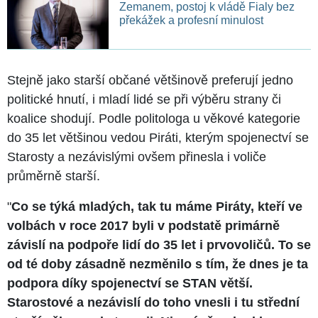
Zemanem, postoj k vládě Fialy bez
překážek a profesní minulost
Stejně jako starší občané většinově preferují jedno
politické hnutí, i mladí lidé se při výběru strany či
koalice shodují. Podle politologa u věkové kategorie
do 35 let většinou vedou Piráti, kterým spojenectví se
Starosty a nezávislými ovšem přinesla i voliče
průměrně starší.
"
Co se týká mladých, tak tu máme Piráty, kteří ve
volbách v roce 2017 byli v podstatě primárně
závislí na podpoře lidí do 35 let i prvovoličů. To se
od té doby zásadně nezměnilo s tím, že dnes je ta
podpora díky spojenectví se STAN větší.
Starostové a nezávislí do toho vnesli i tu střední