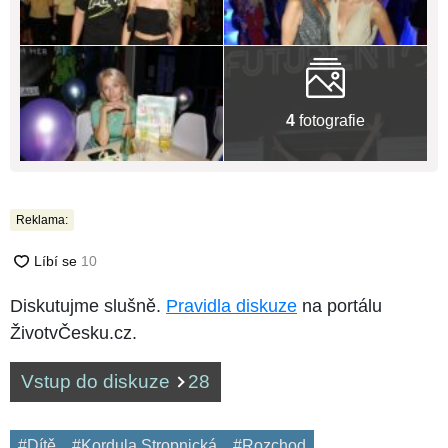
4
fotografie
Reklama:
Diskutujme slušně.
Pravidla diskuze
na portálu
ŽivotvČesku.cz.
Vstup do diskuze
28
#Dítě
#Kordula Stropnická
#Rozchod