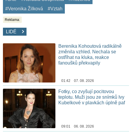
#Veronika Žilková
#Vztah
Reklama:
LIDÉ
Berenika Kohoutová radikálně
změnila vzhled. Nechala se
ostříhat na kluka, reakce
fanoušků překvapily
01:42 07. 08. 2026
Fotky, co zvyšují pocitovou
teplotu. Muži jsou ze snímků Ivy
Kubelkové v plavkách úplně paf
09:01 06. 08. 2026