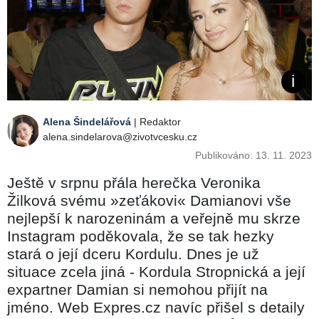
Alena Šindelářová
| Redaktor
alena.sindelarova@zivotvcesku.cz
Publikováno: 13. 11. 2023
Ještě v srpnu přála herečka Veronika
Žilková svému »zeťákovi« Damianovi vše
nejlepší k narozeninám a veřejně mu skrze
Instagram poděkovala, že se tak hezky
stará o její dceru Kordulu. Dnes je už
situace zcela jiná - Kordula Stropnická a její
expartner Damian si nemohou přijít na
jméno. Web Expres.cz navíc přišel s detaily