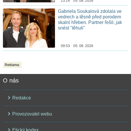
13:14 05. 08. 2026
Gabriela Soukalová zdolala ve
vedrech a těsně před porodem
skalní hřeben. Partner řešil, jak
snést "těhuli"
09:53 05. 08. 2026
Reklama:
O nás
Redakce
Provozovatel webu
Etický kodex