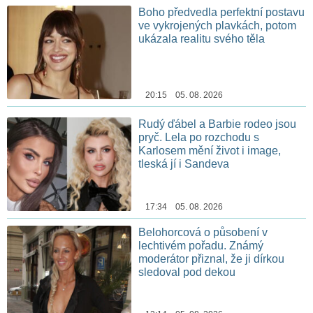
Boho předvedla perfektní postavu
ve vykrojených plavkách, potom
ukázala realitu svého těla
20:15 05. 08. 2026
Rudý ďábel a Barbie rodeo jsou
pryč. Lela po rozchodu s
Karlosem mění život i image,
tleská jí i Sandeva
17:34 05. 08. 2026
Belohorcová o působení v
lechtivém pořadu. Známý
moderátor přiznal, že ji dírkou
sledoval pod dekou