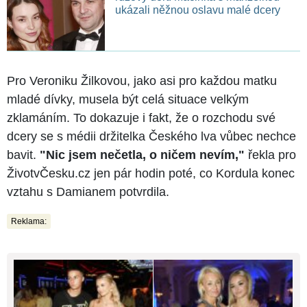
ukázali něžnou oslavu malé dcery
Pro Veroniku Žilkovou, jako asi pro každou matku
mladé dívky, musela být celá situace velkým
zklamáním. To dokazuje i fakt, že o rozchodu své
dcery se s médii držitelka Českého lva vůbec nechce
bavit.
"Nic jsem nečetla, o ničem nevím,"
řekla pro
ŽivotvČesku.cz jen pár hodin poté, co Kordula konec
vztahu s Damianem potvrdila.
Reklama: