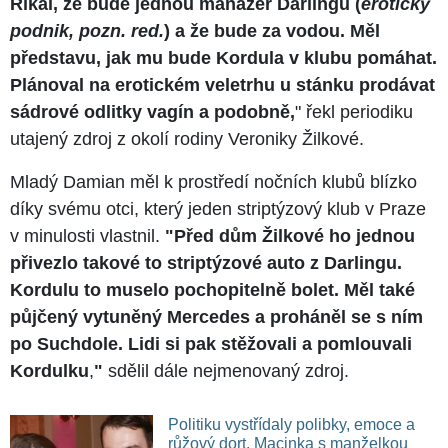
Říkal, že bude jednou manažer Darlingu (
erotický
podnik, pozn. red.
) a že bude za vodou. Měl
představu, jak mu bude Kordula v klubu pomáhat.
Plánoval na erotickém veletrhu u stánku prodávat
sádrové odlitky vagín a podobně,
" řekl periodiku
utajený zdroj z okolí rodiny Veroniky Žilkové.
Mladý Damian měl k prostředí nočních klubů blízko
díky svému otci, který jeden striptýzový klub v Praze
v minulosti vlastnil.
"Před dům Žilkové ho jednou
přivezlo takové to striptýzové auto z Darlingu.
Kordulu to muselo pochopitelně bolet. Měl také
půjčený vytuněný Mercedes a proháněl se s ním
po Suchdole. Lidi si pak stěžovali a pomlouvali
Kordulku
,
"
sdělil dále nejmenovaný zdroj.
Politiku vystřídaly polibky, emoce a
růžový dort. Macinka s manželkou