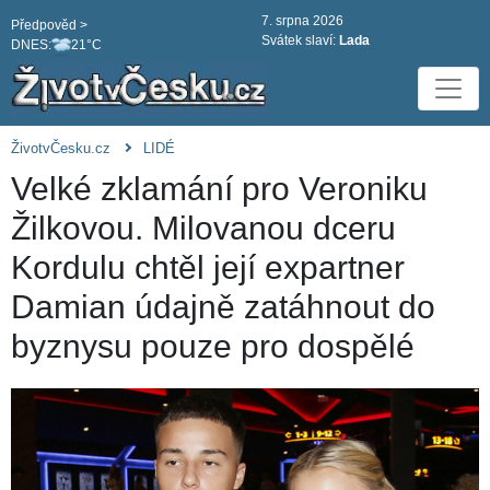
7. srpna 2026
Předpověd >
Svátek slaví:
Lada
DNES:
21°C
ŽivotvČesku.cz
LIDÉ
Velké zklamání pro Veroniku
Žilkovou. Milovanou dceru
Kordulu chtěl její expartner
Damian údajně zatáhnout do
byznysu pouze pro dospělé