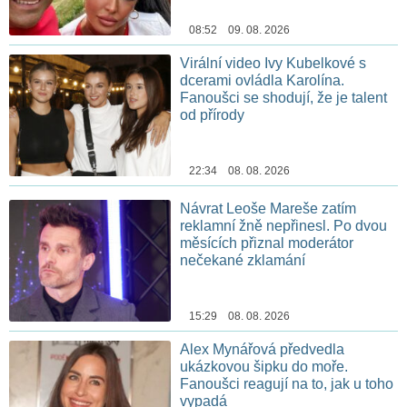
08:52 09. 08. 2026
Virální video Ivy Kubelkové s
dcerami ovládla Karolína.
Fanoušci se shodují, že je talent
od přírody
22:34 08. 08. 2026
Návrat Leoše Mareše zatím
reklamní žně nepřinesl. Po dvou
měsících přiznal moderátor
nečekané zklamání
15:29 08. 08. 2026
Alex Mynářová předvedla
ukázkovou šipku do moře.
Fanoušci reagují na to, jak u toho
vypadá