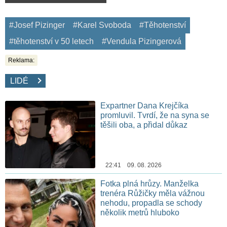
#Josef Pizinger
#Karel Svoboda
#Těhotenství
#těhotenství v 50 letech
#Vendula Pizingerová
Reklama:
LIDÉ
Expartner Dana Krejčíka
promluvil. Tvrdí, že na syna se
těšili oba, a přidal důkaz
22:41 09. 08. 2026
Fotka plná hrůzy. Manželka
trenéra Růžičky měla vážnou
nehodu, propadla se schody
několik metrů hluboko