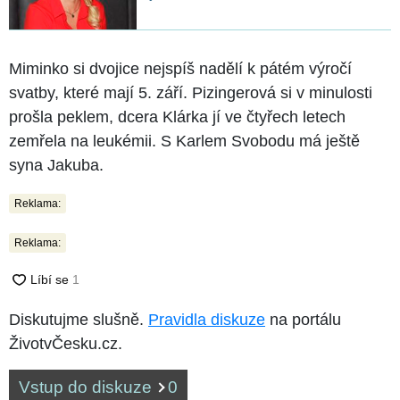
Miminko si dvojice nejspíš nadělí k pátém výročí
svatby, které mají 5. září. Pizingerová si v minulosti
prošla peklem, dcera Klárka jí ve čtyřech letech
zemřela na leukémii. S Karlem Svobodu má ještě
syna Jakuba.
Reklama:
Reklama:
Diskutujme slušně.
Pravidla diskuze
na portálu
ŽivotvČesku.cz.
Vstup do diskuze
0