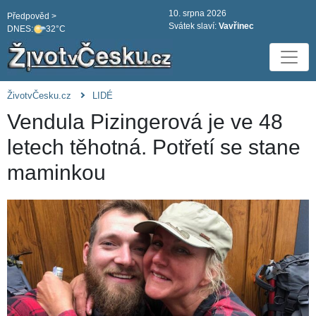
10. srpna 2026
Předpověd >
Svátek slaví:
Vavřinec
DNES:
32°C
ŽivotvČesku.cz
LIDÉ
Vendula Pizingerová je ve 48
letech těhotná. Potřetí se stane
maminkou