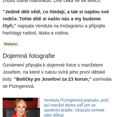
znovu stane maminkou. Dítě čeká ve 48 letech.
"Jedině děti vědí, co hledají, a tak si najdou své
rodiče. Tohle dítě si našlo nás a my budeme
čtyři,"
napsala Vendula na Instagramu a připojila
hashtagy radost, láska a rodina.
Reklama:
Dojemná fotografie
Oznámení připojila k dojemné fotce s manželem
Josefem, na které v rukou svírá jeho první dětské
boty.
"Botičky po Josefovi za 23 korun,"
usmívala
se Pizingerová.
Vendula Pizingerová popsala, proč
její manžel doma vaří jen ve
spodním prádle. Ukázala snímek
jako důkaz