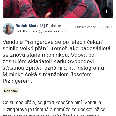
Rudolf Šindelář
| Redaktor
Publikováno: 1. 5. 2020
rudolf.sindelar@zivotvcesku.cz
Vendule Pizingerové se po letech čekání
splnilo velké přání. Téměř jako padesátiletá
se znovu stane maminkou. Vdova po
zesnulém skladateli Karlu Svobodovi
šťastnou zprávu oznámila na Instagramu.
Miminko čeká s manželem Josefem
Pizingerem.
Reklama:
Co si moc přála, se jí teď konečně plní. Vendula
Pizingerová je těhotná a nemůže se dočkat, až se