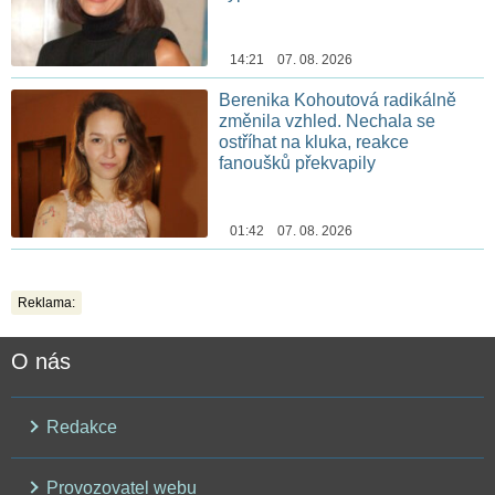
14:21 07. 08. 2026
Berenika Kohoutová radikálně
změnila vzhled. Nechala se
ostříhat na kluka, reakce
fanoušků překvapily
01:42 07. 08. 2026
Reklama:
O nás
Redakce
Provozovatel webu